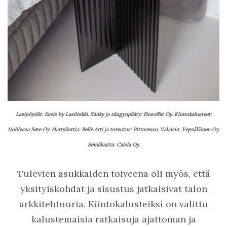
Lasipöydät: Essis by Lasilinkki. Sänky ja sängynpääty: Finsoffat Oy. Kiintokalusteet:
Noblessa Sete Oy.
Hartsilattia: Belle Arti ja toteutus: Pittoresco. Valaisin: Vepsäläinen Oy.
Seinälaatta: Caisla Oy.
Tulevien asukkaiden toiveena oli myös, että
yksityiskohdat ja sisustus jatkaisivat talon
arkkitehtuuria. Kiintokalusteiksi on valittu
kalustemaisia ratkaisuja ajattoman ja