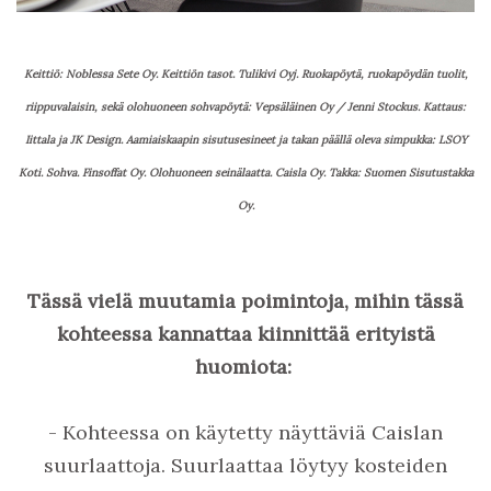
Keittiö: Noblessa Sete Oy. Keittiön tasot. Tulikivi Oyj.
Ruokapöytä, ruokapöydän tuolit,
riippuvalaisin, sekä olohuoneen sohvapöytä: Vepsäläinen Oy / Jenni Stockus. Kattaus:
Iittala ja JK Design. Aamiaiskaapin sisutusesineet ja takan päällä oleva simpukka: LSOY
Koti. Sohva. Finsoffat Oy. Olohuoneen seinälaatta. Caisla Oy. Takka: Suomen Sisutustakka
Oy.
Tässä vielä muutamia poimintoja, mihin tässä
kohteessa kannattaa kiinnittää erityistä
huomiota:
- Kohteessa on käytetty näyttäviä Caislan
suurlaattoja. Suurlaattaa löytyy kosteiden