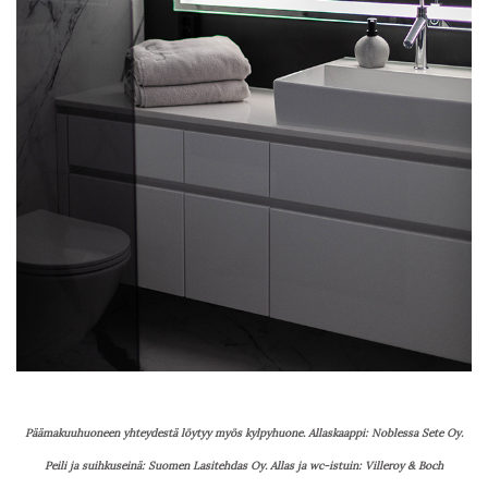
Päämakuuhuoneen yhteydestä löytyy myös kylpyhuone. Allaskaappi: Noblessa Sete Oy.
Peili ja suihkuseinä: Suomen Lasitehdas Oy. Allas ja wc-istuin: Villeroy & Boch