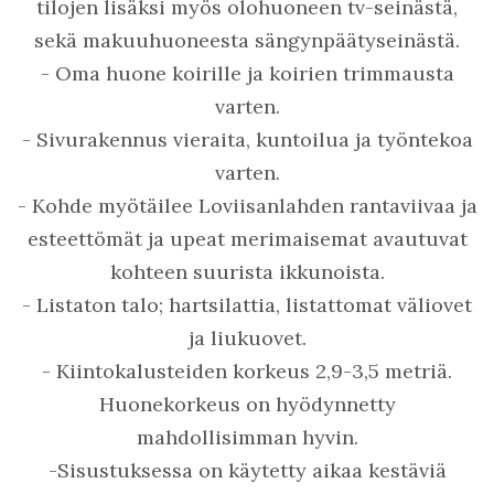
tilojen lisäksi myös olohuoneen tv-seinästä,
sekä makuuhuoneesta sängynpäätyseinästä.
- Oma huone koirille ja koirien trimmausta
varten.
- Sivurakennus vieraita, kuntoilua ja työntekoa
varten.
- Kohde myötäilee Loviisanlahden rantaviivaa ja
esteettömät ja upeat merimaisemat avautuvat
kohteen suurista ikkunoista.
- Listaton talo; hartsilattia, listattomat väliovet
ja liukuovet.
- Kiintokalusteiden korkeus 2,9-3,5 metriä.
Huonekorkeus on hyödynnetty
mahdollisimman hyvin.
-Sisustuksessa on käytetty aikaa kestäviä