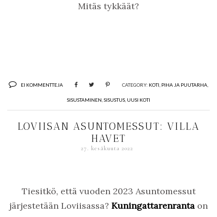
Mitäs tykkäät?
EI KOMMENTTEJA
CATEGORY:
KOTI
,
PIHA JA PUUTARHA
,
SISUSTAMINEN
,
SISUSTUS
,
UUSI KOTI
LOVIISAN ASUNTOMESSUT: VILLA
HAVET
27. kesäkuuta 2022
Tiesitkö, että vuoden 2023 Asuntomessut
järjestetään Loviisassa?
Kuningattarenranta
on