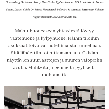
Gustavsberg Oy. Hanat: Axor / HansGrohe. Pyyhekuivaimet: INR Iconic Nordic Rooms
Suomi. Laatat: Caisla Oy. Musta Hartsiseinä: Belle Arti ja toteutus: Pittoresco. Kulman
riippuvalaisimet: S
aas Instruments Oy.
Makuuhuoneeseen yhteydestä löytyy
vaatehuone ja kylpyhuone. Näihin tiloihin
asukkaat toivoivat hotellimaista tunnelmaa.
Sitä lähdettiin toteuttamaan mm. Caislan
näyttävien suurlaattojen ja suuren valopeilin
avulla. Muhkeita ja pehmeitä pyyhkeitä
unohtamatta.