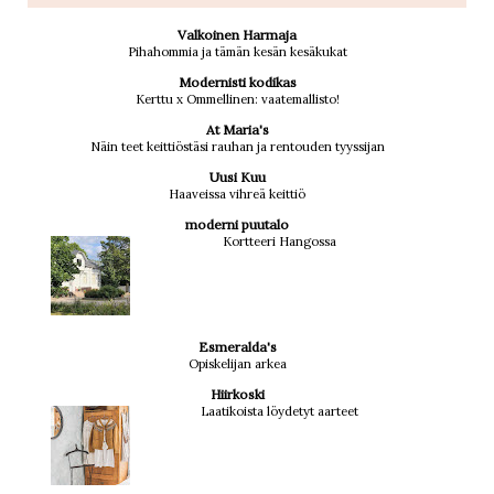
Valkoinen Harmaja
Pihahommia ja tämän kesän kesäkukat
Modernisti kodikas
Kerttu x Ommellinen: vaatemallisto!
At Maria's
Näin teet keittiöstäsi rauhan ja rentouden tyyssijan
Uusi Kuu
Haaveissa vihreä keittiö
moderni puutalo
Kortteeri Hangossa
Esmeralda's
Opiskelijan arkea
Hiirkoski
Laatikoista löydetyt aarteet