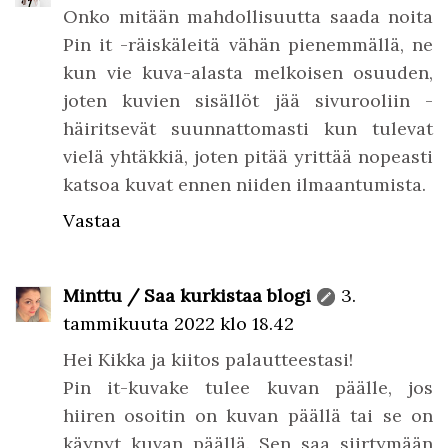
Onko mitään mahdollisuutta saada noita
Pin it -räiskäleitä vähän pienemmällä, ne
kun vie kuva-alasta melkoisen osuuden,
joten kuvien sisällöt jää sivurooliin -
häiritsevät suunnattomasti kun tulevat
vielä yhtäkkiä, joten pitää yrittää nopeasti
katsoa kuvat ennen niiden ilmaantumista.
Vastaa
Minttu / Saa kurkistaa blogi
3.
tammikuuta 2022 klo 18.42
Hei Kikka ja kiitos palautteestasi!
Pin it-kuvake tulee kuvan päälle, jos
hiiren osoitin on kuvan päällä tai se on
käynyt kuvan päällä. Sen saa siirtymään