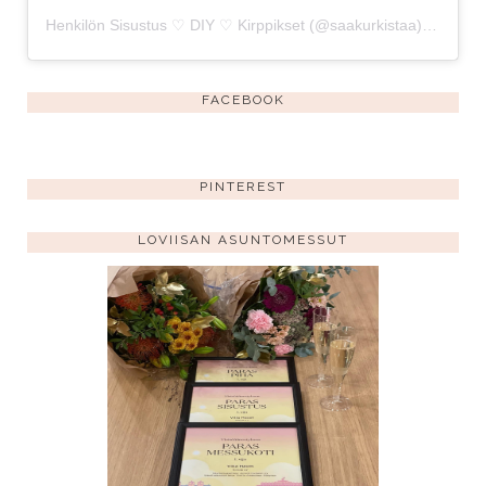
Henkilön Sisustus ♡ DIY ♡ Kirppikset (@saakurkistaa) jakama julkaisu
FACEBOOK
PINTEREST
LOVIISAN ASUNTOMESSUT