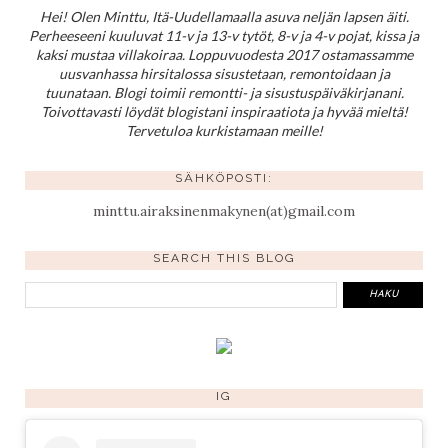
Hei! Olen Minttu, Itä-Uudellamaalla asuva neljän lapsen äiti.
Perheeseeni kuuluvat 11-v ja 13-v tytöt, 8-v ja 4-v pojat, kissa ja
kaksi mustaa villakoiraa. Loppuvuodesta 2017 ostamassamme
uusvanhassa hirsitalossa sisustetaan, remontoidaan ja
tuunataan. Blogi toimii remontti- ja sisustuspäiväkirjanani.
Toivottavasti löydät blogistani inspiraatiota ja hyvää mieltä!
Tervetuloa kurkistamaan meille!
SÄHKÖPOSTI:
minttu.airaksinenmakynen(at)gmail.com
SEARCH THIS BLOG
IG