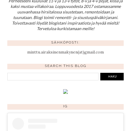
Perheeseeni kuuluvat 11-v ja 13-v tytöt, 8-v ja 4-v pojat, kissa ja
kaksi mustaa villakoiraa. Loppuvuodesta 2017 ostamassamme
uusvanhassa hirsitalossa sisustetaan, remontoidaan ja
tuunataan. Blogi toimii remontti- ja sisustuspäiväkirjanani.
Toivottavasti löydät blogistani inspiraatiota ja hyvää mieltä!
Tervetuloa kurkistamaan meille!
SÄHKÖPOSTI:
minttu.airaksinenmakynen(at)gmail.com
SEARCH THIS BLOG
IG