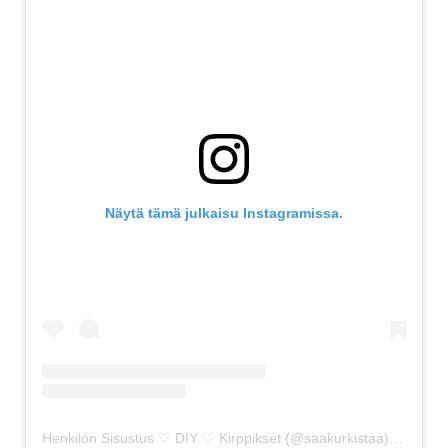
Näytä tämä julkaisu Instagramissa.
Henkilön Sisustus ♡ DIY ♡ Kirppikset (@saakurkistaa) jakama julkaisu