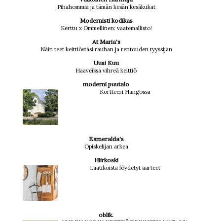
Pihahommia ja tämän kesän kesäkukat
Modernisti kodikas
Kerttu x Ommellinen: vaatemallisto!
At Maria's
Näin teet keittiöstäsi rauhan ja rentouden tyyssijan
Uusi Kuu
Haaveissa vihreä keittiö
moderni puutalo
Kortteeri Hangossa
Esmeralda's
Opiskelijan arkea
Hiirkoski
Laatikoista löydetyt aarteet
oblik.