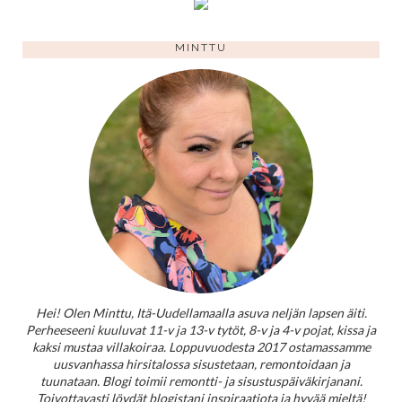
MINTTU
Hei! Olen Minttu, Itä-Uudellamaalla asuva neljän lapsen äiti.
Perheeseeni kuuluvat 11-v ja 13-v tytöt, 8-v ja 4-v pojat, kissa ja
kaksi mustaa villakoiraa. Loppuvuodesta 2017 ostamassamme
uusvanhassa hirsitalossa sisustetaan, remontoidaan ja
tuunataan. Blogi toimii remontti- ja sisustuspäiväkirjanani.
Toivottavasti löydät blogistani inspiraatiota ja hyvää mieltä!