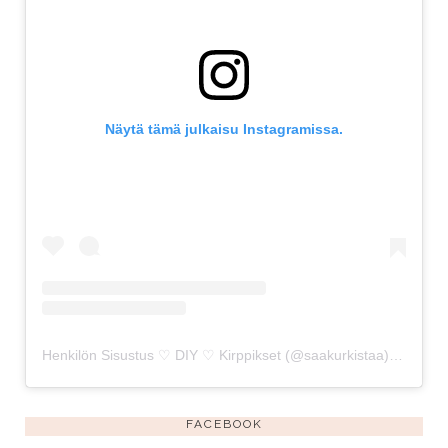
Näytä tämä julkaisu Instagramissa.
Henkilön Sisustus ♡ DIY ♡ Kirppikset (@saakurkistaa) jakama julkaisu
FACEBOOK