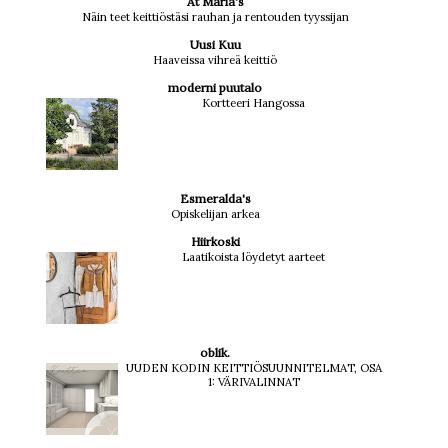
At Maria's
Näin teet keittiöstäsi rauhan ja rentouden tyyssijan
Uusi Kuu
Haaveissa vihreä keittiö
moderni puutalo
Kortteeri Hangossa
Esmeralda's
Opiskelijan arkea
Hiirkoski
Laatikoista löydetyt aarteet
oblik.
UUDEN KODIN KEITTIÖSUUNNITELMAT, OSA
1: VÄRIVALINNAT