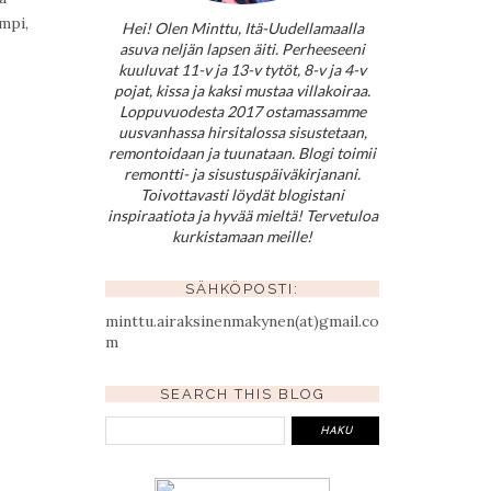
mpi,
Hei! Olen Minttu, Itä-Uudellamaalla
asuva neljän lapsen äiti. Perheeseeni
kuuluvat 11-v ja 13-v tytöt, 8-v ja 4-v
pojat, kissa ja kaksi mustaa villakoiraa.
Loppuvuodesta 2017 ostamassamme
uusvanhassa hirsitalossa sisustetaan,
remontoidaan ja tuunataan. Blogi toimii
remontti- ja sisustuspäiväkirjanani.
Toivottavasti löydät blogistani
inspiraatiota ja hyvää mieltä! Tervetuloa
kurkistamaan meille!
SÄHKÖPOSTI:
minttu.airaksinenmakynen(at)gmail.co
m
SEARCH THIS BLOG