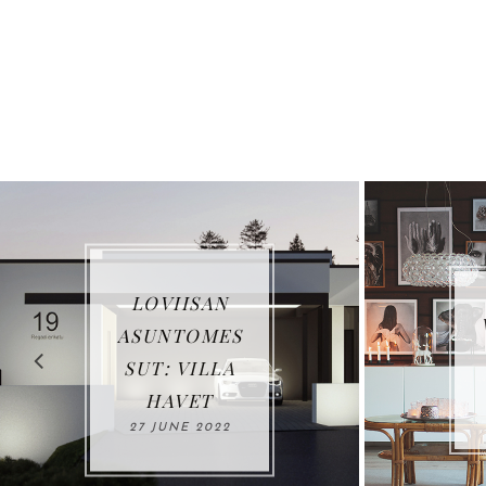
LOVIISAN
VUOSIK
ASUNTOMES
US 20
SUT: VILLA
03 JANU
HAVET
2022
27 JUNE 2022