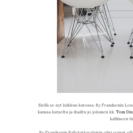
Siellä se nyt kiikkuu katossa. By Frandsenin Lou
kanssa katseltu ja ihailtu jo jokunen kk.
Tom Dix
kalliiseen 
By Frandsenin Ball-kattovalaisin olisi voinut ol