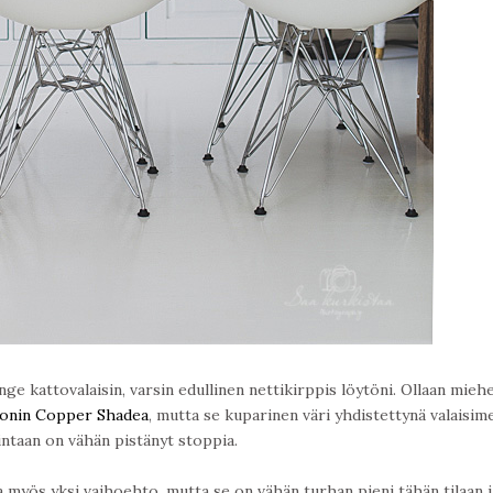
nge kattovalaisin, varsin edullinen nettikirppis löytöni. Ollaan mieh
onin Copper Shadea
, mutta se kuparinen väri yhdistettynä valaisim
hintaan on vähän pistänyt stoppia.
la myös yksi vaihoehto, mutta se on vähän turhan pieni tähän tilaan j