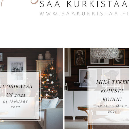
MIKÄ TEKEE
ATSA
KODISTA
21
KODIN?
ARY
22 SEPTEMBER
2021