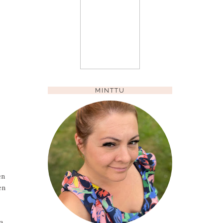
MINTTU
en
en
a