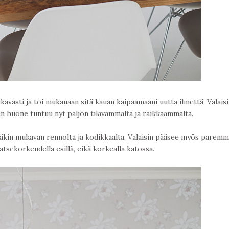
avasti ja toi mukanaan sitä kauan kaipaamaani uutta ilmettä. Valais
n huone tuntuu nyt paljon tilavammalta ja raikkaammalta.
tääkin mukavan rennolta ja kodikkaalta. Valaisin pääsee myös paremm
atsekorkeudella esillä, eikä korkealla katossa.