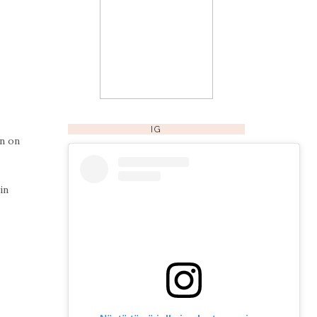
IG
in on
in