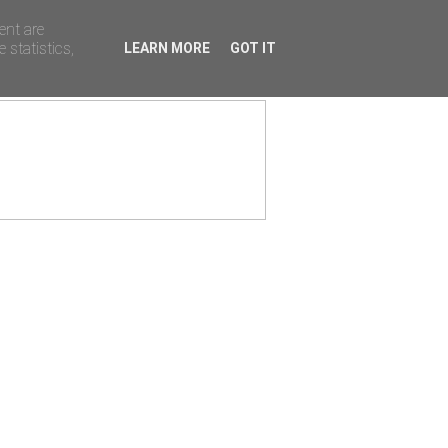
ent are
 statistics,
LEARN MORE
GOT IT