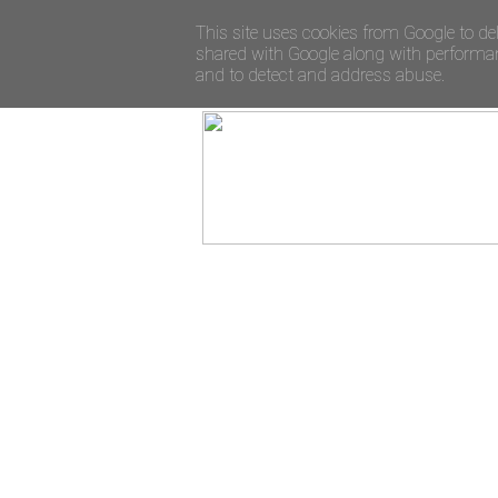
This site uses cookies from Google to del
shared with Google along with performanc
and to detect and address abuse.