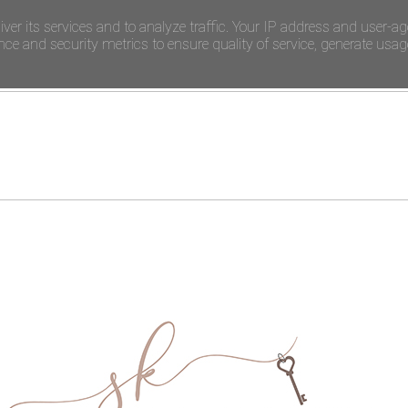
iver its services and to analyze traffic. Your IP address and user-ag
e and security metrics to ensure quality of service, generate usage