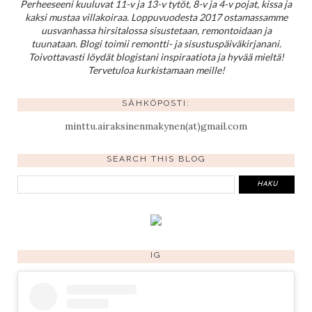
Perheeseeni kuuluvat 11-v ja 13-v tytöt, 8-v ja 4-v pojat, kissa ja
kaksi mustaa villakoiraa. Loppuvuodesta 2017 ostamassamme
uusvanhassa hirsitalossa sisustetaan, remontoidaan ja
tuunataan. Blogi toimii remontti- ja sisustuspäiväkirjanani.
Toivottavasti löydät blogistani inspiraatiota ja hyvää mieltä!
Tervetuloa kurkistamaan meille!
SÄHKÖPOSTI:
minttu.airaksinenmakynen(at)gmail.com
SEARCH THIS BLOG
IG