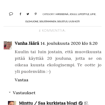
CATEGORY:
HIRSISEINÄ
,
JOULU
,
LIFESTYLE
,
LIFIE
,
OLOHUONE
,
SISUSTAMINEN
,
SISUSTUS
,
UUSI KOTI
4 KOMMENTTIA:
Vanha Jäärä
14. joulukuuta 2020 klo 8.20
Kuulin tai luin jostain, että muovikuusta
pitää käyttää 20 jouluna, jotta se on
oikeaa kuusta ekologisempi. Te ootte jo
yli puolenvälin :-)
Vastaa
Vastaukset
Minttu / Saa kurkistaa blogi
17.