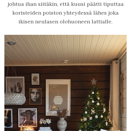
johtua ihan siitäkin, että kuusi päätti tiputtaa
koristeiden poiston yhteydessä lähes joka
ikisen neulasen olohuoneen lattialle.