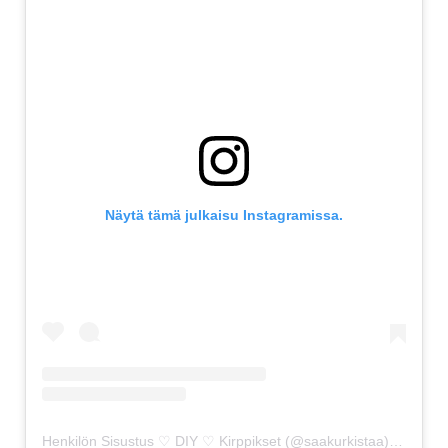
Näytä tämä julkaisu Instagramissa.
Henkilön Sisustus ♡ DIY ♡ Kirppikset (@saakurkistaa) jakama julkaisu