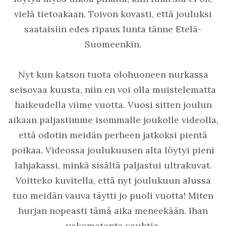
vielä tietoakaan. Toivon kovasti, että jouluksi
saataisiin edes ripaus lunta tänne Etelä-
Suomeenkin.
Nyt kun katson tuota olohuoneen nurkassa
seisovaa kuusta, niin en voi olla muistelematta
haikeudella viime vuotta. Vuosi sitten joulun
aikaan paljastimme isommalle joukolle videolla,
että odotin meidän perheen jatkoksi pientä
poikaa. Videossa joulukuusen alta löytyi pieni
lahjakassi, minkä sisältä paljastui ultrakuvat.
Voitteko kuvitella, että nyt joulukuun alussa
tuo meidän vauva täytti jo puoli vuotta! Miten
hurjan nopeasti tämä aika meneekään. Ihan
uskomatonta vauhtia.