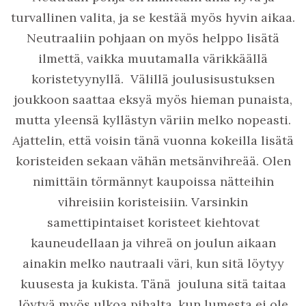
turvallinen valita, ja se kestää myös hyvin aikaa.
Neutraaliin pohjaan on myös helppo lisätä
ilmettä, vaikka muutamalla värikkäällä
koristetyynyllä. Välillä joulusisustuksen
joukkoon saattaa eksyä myös hieman punaista,
mutta yleensä kyllästyn väriin melko nopeasti.
Ajattelin, että voisin tänä vuonna kokeilla lisätä
koristeiden sekaan vähän metsänvihreää. Olen
nimittäin törmännyt kaupoissa nätteihin
vihreisiin koristeisiin. Varsinkin
samettipintaiset koristeet kiehtovat
kauneudellaan ja vihreä on joulun aikaan
ainakin melko nautraali väri, kun sitä löytyy
kuusesta ja kukista. Tänä jouluna sitä taitaa
löytyä myös ulkoa pihalta, kun lumesta ei ole