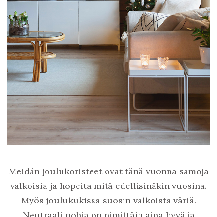
Meidän joulukoristeet ovat tänä vuonna samoja
valkoisia ja hopeita mitä edellisinäkin vuosina.
Myös joulukukissa suosin valkoista väriä.
Neutraali pohja on nimittäin aina hyvä ja