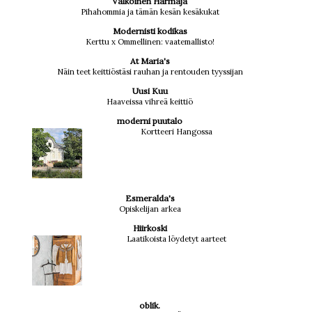
Valkoinen Harmaja
Pihahommia ja tämän kesän kesäkukat
Modernisti kodikas
Kerttu x Ommellinen: vaatemallisto!
At Maria's
Näin teet keittiöstäsi rauhan ja rentouden tyyssijan
Uusi Kuu
Haaveissa vihreä keittiö
moderni puutalo
Kortteeri Hangossa
Esmeralda's
Opiskelijan arkea
Hiirkoski
Laatikoista löydetyt aarteet
oblik.