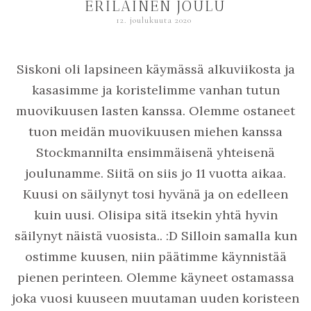
ERILAINEN JOULU
12. joulukuuta 2020
Siskoni oli lapsineen käymässä alkuviikosta ja
kasasimme ja koristelimme vanhan tutun
muovikuusen lasten kanssa. Olemme ostaneet
tuon meidän muovikuusen miehen kanssa
Stockmannilta ensimmäisenä yhteisenä
joulunamme. Siitä on siis jo 11 vuotta aikaa.
Kuusi on säilynyt tosi hyvänä ja on edelleen
kuin uusi. Olisipa sitä itsekin yhtä hyvin
säilynyt näistä vuosista.. :D Silloin samalla kun
ostimme kuusen, niin päätimme käynnistää
pienen perinteen. Olemme käyneet ostamassa
joka vuosi kuuseen muutaman uuden koristeen