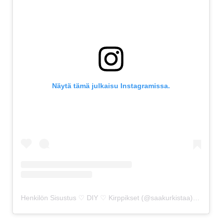
Näytä tämä julkaisu Instagramissa.
Henkilön Sisustus ♡ DIY ♡ Kirppikset (@saakurkistaa) jakama julkaisu