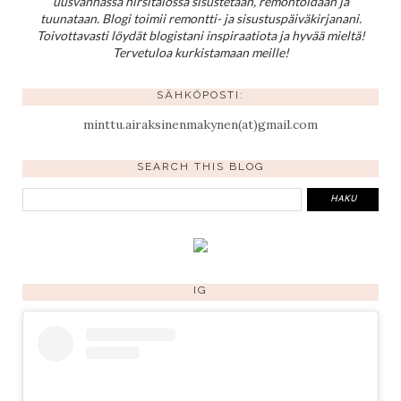
uusvanhassa hirsitalossa sisustetaan, remontoidaan ja
tuunataan. Blogi toimii remontti- ja sisustuspäiväkirjanani.
Toivottavasti löydät blogistani inspiraatiota ja hyvää mieltä!
Tervetuloa kurkistamaan meille!
SÄHKÖPOSTI:
minttu.airaksinenmakynen(at)gmail.com
SEARCH THIS BLOG
IG