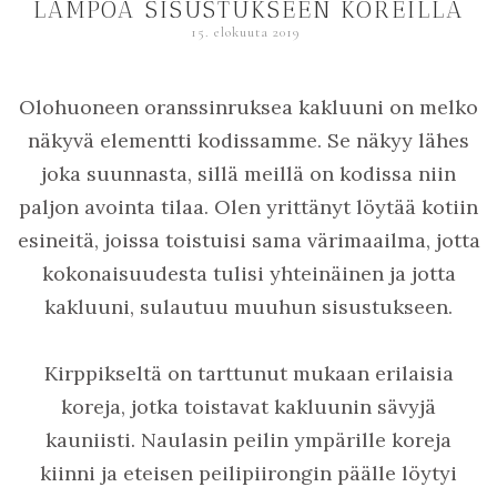
LÄMPÖÄ SISUSTUKSEEN KOREILLA
15. elokuuta 2019
Olohuoneen oranssinruksea kakluuni on melko
näkyvä elementti kodissamme. Se näkyy lähes
joka suunnasta, sillä meillä on kodissa niin
paljon avointa tilaa. Olen yrittänyt löytää kotiin
esineitä, joissa toistuisi sama värimaailma, jotta
kokonaisuudesta tulisi yhteinäinen ja jotta
kakluuni, sulautuu muuhun sisustukseen.
Kirppikseltä on tarttunut mukaan erilaisia
koreja, jotka toistavat kakluunin sävyjä
kauniisti. Naulasin peilin ympärille koreja
kiinni ja eteisen peilipiirongin päälle löytyi