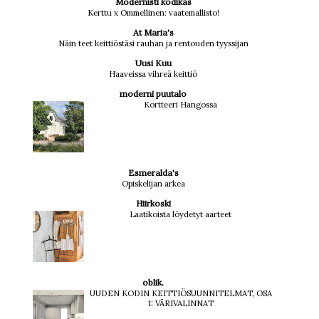
Modernisti kodikas
Kerttu x Ommellinen: vaatemallisto!
At Maria's
Näin teet keittiöstäsi rauhan ja rentouden tyyssijan
Uusi Kuu
Haaveissa vihreä keittiö
moderni puutalo
Kortteeri Hangossa
Esmeralda's
Opiskelijan arkea
Hiirkoski
Laatikoista löydetyt aarteet
oblik.
UUDEN KODIN KEITTIÖSUUNNITELMAT, OSA
1: VÄRIVALINNAT