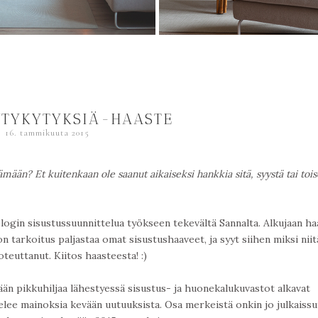
TYKYTYKSIÄ-HAASTE
16. tammikuuta 2015
ämään? Et kuitenkaan ole saanut aikaiseksi hankkia sitä, syystä tai toise
login sisustussuunnittelua työkseen tekevältä Sannalta. Alkujaan ha
n tarkoitus paljastaa omat sisustushaaveet, ja syyt siihen miksi niit
toteuttanut. Kiitos haasteesta! :)
evään pikkuhiljaa lähestyessä sisustus- ja huonekalukuvastot alkavat
elee mainoksia kevään uutuuksista. Osa merkeistä onkin jo julkaissut