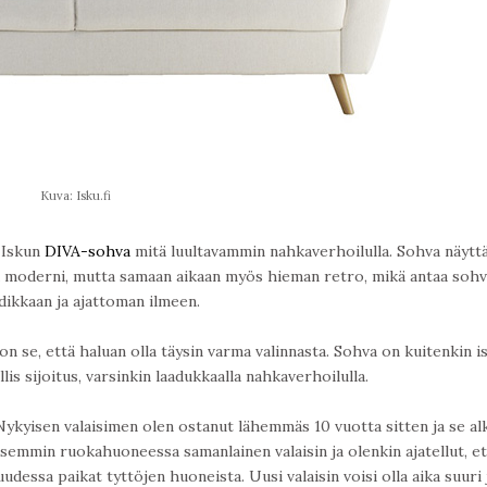
Kuva: Isku.fi
 Iskun
DIVA-sohva
mitä luultavammin nahkaverhoilulla. Sohva näytt
lta moderni, mutta samaan aikaan myös hieman retro, mikä antaa sohv
dikkaan ja ajattoman ilmeen.
 on se, että haluan olla täysin varma valinnasta. Sohva on kuitenkin i
llis sijoitus, varsinkin laadukkaalla nahkaverhoilulla.
Nykyisen valaisimen olen ostanut lähemmäs 10 vuotta sitten ja se al
aisemmin ruokahuoneessa samanlainen valaisin ja olenkin ajatellut, et
udessa paikat tyttöjen huoneista. Uusi valaisin voisi olla aika suuri 