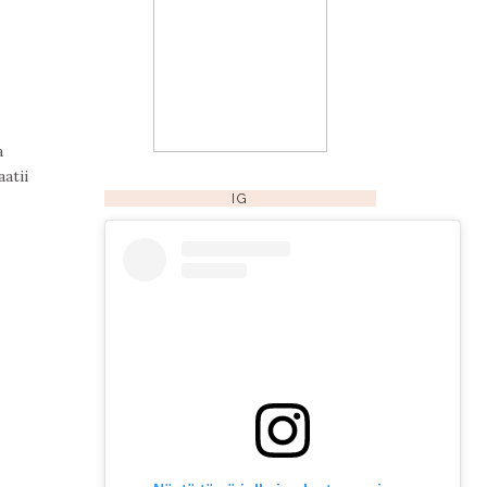
a
atii
IG