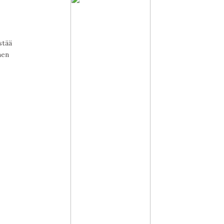
stää
men