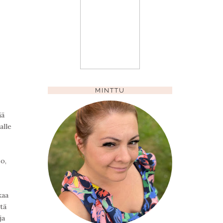
MINTTU
ää
alle
so,
kaa
tä
ja