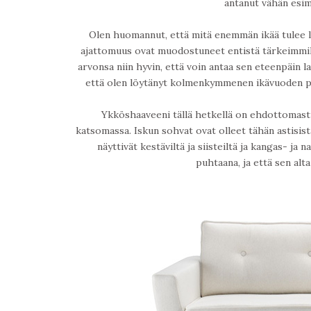
antanut vähän esim
Olen huomannut, että mitä enemmän ikää tulee lis
ajattomuus ovat muodostuneet entistä tärkeimmiksi v
arvonsa niin hyvin, että voin antaa sen eteenpäin la
että olen löytänyt kolmenkymmenen ikävuoden pik
Ykköshaaveeni tällä hetkellä on ehdottomasti 
katsomassa. Iskun sohvat ovat olleet tähän astisista
näyttivät kestäviltä ja siisteiltä ja kangas- ja
puhtaana, ja että sen al