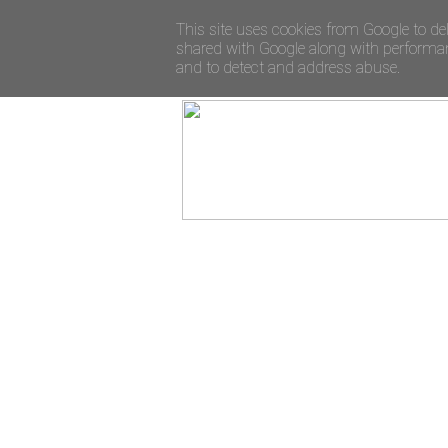
This site uses cookies from Google to del
shared with Google along with performanc
and to detect and address abuse.