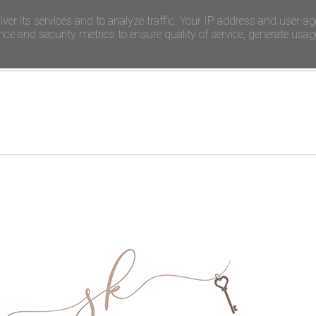
iver its services and to analyze traffic. Your IP address and user-ag
e and security metrics to ensure quality of service, generate usage