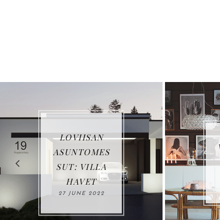
LOVIISAN
VUOS
ASUNTOMES
US
SUT: VILLA
03 J
HAVET
2
27 JUNE 2022