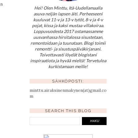
an
Hei! Olen Minttu, Itä-Uudellamaalla
asuva neljän lapsen äiti. Perheeseeni
kuuluvat 11-v ja 13-v tytöt, 8-v ja 4-v
pojat, kissa ja kaksi mustaa villakoiraa.
Loppuvuodesta 2017 ostamassamme
uusvanhassa hirsitalossa sisustetaan,
remontoidaan ja tuunataan. Blogi toimii
remontti- ja sisustuspäiväkirjanani.
Toivottavasti löydät blogistani
inspiraatiota ja hyvää mieltä! Tervetuloa
kurkistamaan meille!
SÄHKÖPOSTI:
minttu.airaksinenmakynen(at)gmail.co
m
SEARCH THIS BLOG