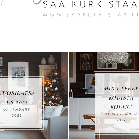
MIKÄ TEKEE
IKATSA
KODISTA
 2021
KODIN?
ANUARY
22 SEPTEMBER
022
2021