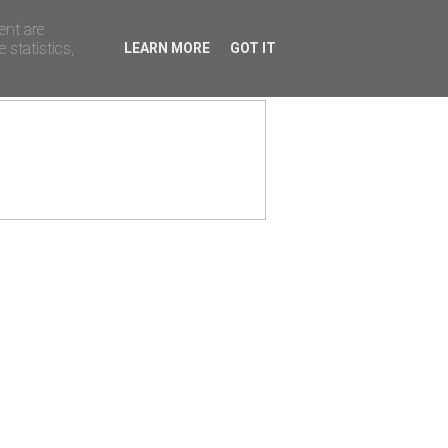
ent are
 statistics,
LEARN MORE
GOT IT