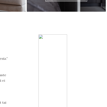
sta."
aste
ä ei
 tai