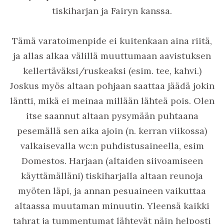
tiskiharjan ja Fairyn kanssa.
Tämä varatoimenpide ei kuitenkaan aina riitä,
ja allas alkaa välillä muuttumaan aavistuksen
kellertäväksi/ruskeaksi (esim. tee, kahvi.)
Joskus myös altaan pohjaan saattaa jäädä jokin
läntti, mikä ei meinaa millään lähteä pois. Olen
itse saannut altaan pysymään puhtaana
pesemällä sen aika ajoin (n. kerran viikossa)
valkaisevalla wc:n puhdistusaineella, esim
Domestos. Harjaan (altaiden siivoamiseen
käyttämälläni) tiskiharjalla altaan reunoja
myöten läpi, ja annan pesuaineen vaikuttaa
altaassa muutaman minuutin. Yleensä kaikki
tahrat ja tummentumat lähtevät näin helposti