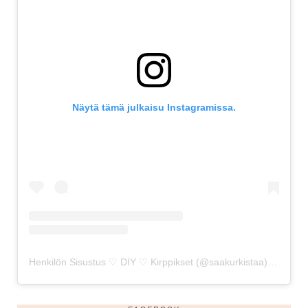
Näytä tämä julkaisu Instagramissa.
Henkilön Sisustus ♡ DIY ♡ Kirppikset (@saakurkistaa) jakama julkaisu