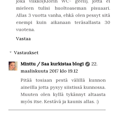
joka viikko(Klorin WC- geeli), jotta ei
mieleen tulisi huoltoaseman pisuaari.
Allas 3 vuotta vanha, ehkä olen pessyt sitä
enempi kuin aikanaan teräsallasta 30
vuotena.
Vastaa
Vastaukset
Minttu / Saa kurkistaa blogi
22.
maaliskuuta 2017 klo 19.12
Pitää tosiaan pestä välillä kunnon
aineilla jotta pysyy siistissä kunnossa.
Muuten olen kyllä tykännyt altaasta
myös itse. Kestävä ja kaunis allas. :)