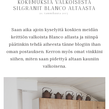
KOKEMUKSIA VALKOISESTA
SILGRANIT BLANCO ALTAASTA
20. tammikuuta 2015
Saan aika ajoin kyselyitä koskien meidän
keittiön valkoista Blanco allasta ja niinpä
päätinkin tehdä aiheesta tänne blogiin ihan
oman postauksen. Kerron myös omat vinkkini
siihen, miten saan pidettyä altaan kauniin
valkoisena.