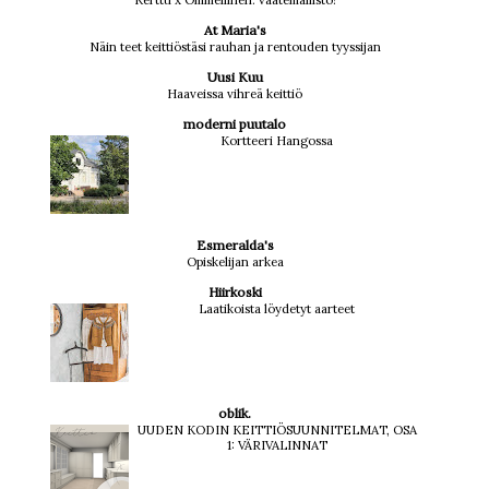
Kerttu x Ommellinen: vaatemallisto!
At Maria's
Näin teet keittiöstäsi rauhan ja rentouden tyyssijan
Uusi Kuu
Haaveissa vihreä keittiö
moderni puutalo
Kortteeri Hangossa
Esmeralda's
Opiskelijan arkea
Hiirkoski
Laatikoista löydetyt aarteet
oblik.
UUDEN KODIN KEITTIÖSUUNNITELMAT, OSA
1: VÄRIVALINNAT