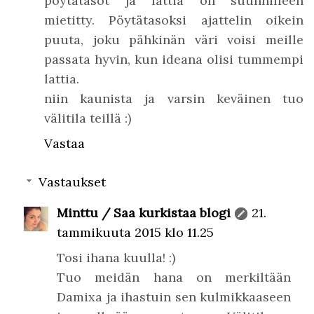
pöytätasot ja lattia on suunnilleen
mietitty. Pöytätasoksi ajattelin oikein
puuta, joku pähkinän väri voisi meille
passata hyvin, kun ideana olisi tummempi
lattia.
niin kaunista ja varsin keväinen tuo
välitila teillä :)
Vastaa
Vastaukset
Minttu / Saa kurkistaa blogi
21.
tammikuuta 2015 klo 11.25
Tosi ihana kuulla! :)
Tuo meidän hana on merkiltään
Damixa ja ihastuin sen kulmikkaaseen