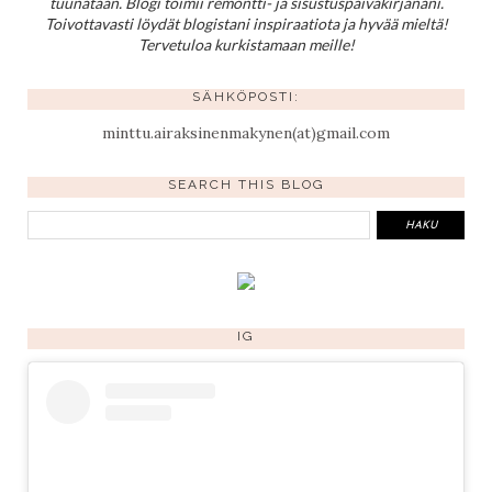
tuunataan. Blogi toimii remontti- ja sisustuspäiväkirjanani.
Toivottavasti löydät blogistani inspiraatiota ja hyvää mieltä!
Tervetuloa kurkistamaan meille!
SÄHKÖPOSTI:
minttu.airaksinenmakynen(at)gmail.com
SEARCH THIS BLOG
IG