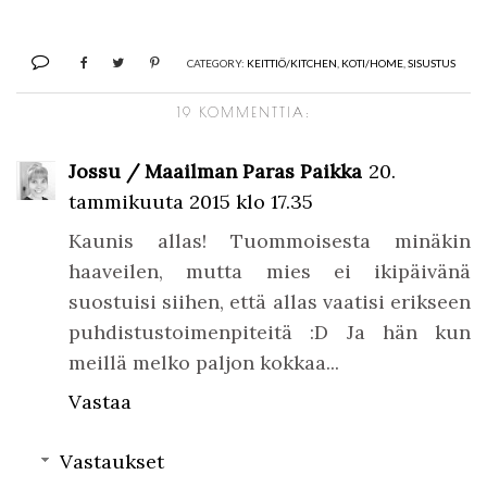
CATEGORY:
KEITTIÖ/KITCHEN
,
KOTI/HOME
,
SISUSTUS
19 KOMMENTTIA:
Jossu / Maailman Paras Paikka
20.
tammikuuta 2015 klo 17.35
Kaunis allas! Tuommoisesta minäkin
haaveilen, mutta mies ei ikipäivänä
suostuisi siihen, että allas vaatisi erikseen
puhdistustoimenpiteitä :D Ja hän kun
meillä melko paljon kokkaa...
Vastaa
Vastaukset