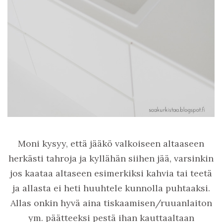
Moni kysyy, että jääkö valkoiseen altaaseen
herkästi tahroja ja kyllähän siihen jää, varsinkin
jos kaataa altaseen esimerkiksi kahvia tai teetä
ja allasta ei heti huuhtele kunnolla puhtaaksi.
Allas onkin hyvä aina tiskaamisen/ruuanlaiton
ym. päätteeksi pestä ihan kauttaaltaan