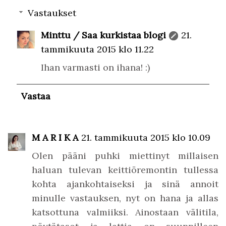
Vastaukset
Minttu / Saa kurkistaa blogi
21.
tammikuuta 2015 klo 11.22
Ihan varmasti on ihana! :)
Vastaa
M A R I K A
21. tammikuuta 2015 klo 10.09
Olen pääni puhki miettinyt millaisen
haluan tulevan keittiöremontin tullessa
kohta ajankohtaiseksi ja sinä annoit
minulle vastauksen, nyt on hana ja allas
katsottuna valmiiksi. Ainostaan välitila,