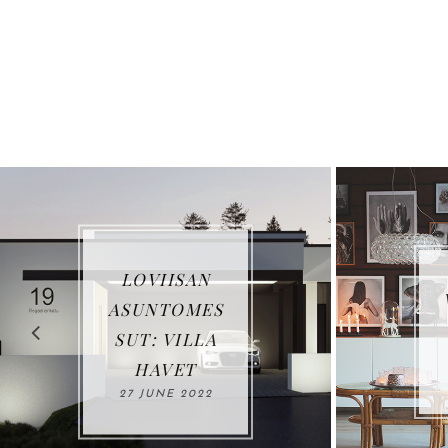
LOVIISAN
VUOSIKATS
ASUNTOMES
US 2021
SUT: VILLA
03 JANUARY
HAVET
2022
27 JUNE 2022