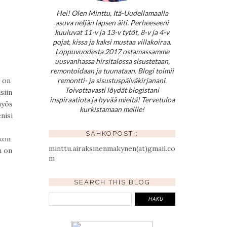
Hei! Olen Minttu, Itä-Uudellamaalla
asuva neljän lapsen äiti. Perheeseeni
kuuluvat 11-v ja 13-v tytöt, 8-v ja 4-v
pojat, kissa ja kaksi mustaa villakoiraa.
Loppuvuodesta 2017 ostamassamme
uusvanhassa hirsitalossa sisustetaan,
remontoidaan ja tuunataan. Blogi toimii
a on
remontti- ja sisustuspäiväkirjanani.
Toivottavasti löydät blogistani
siin
inspiraatiota ja hyvää mieltä! Tervetuloa
myös
kurkistamaan meille!
nisi
SÄHKÖPOSTI:
skon
minttu.airaksinenmakynen(at)gmail.co
n on
m
SEARCH THIS BLOG