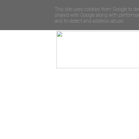
This site uses cookies from Google to del
shared with Google along with performanc
and to detect and address abuse.