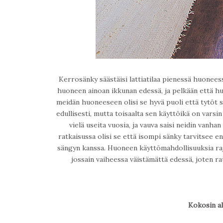
Kerrosänky säästäisi lattiatilaa pienessä huoneess
huoneen ainoan ikkunan edessä, ja pelkään että hu
meidän huoneeseen olisi se hyvä puoli että tytöt s
edullisesti, mutta toisaalta sen käyttöikä on vars
vielä useita vuosia, ja vauva saisi neidin vanha
ratkaisussa olisi se että isompi sänky tarvitsee 
sängyn kanssa. Huoneen käyttömahdollisuuksia raj
jossain vaiheessa väistämättä edessä, joten ra
Kokosin al