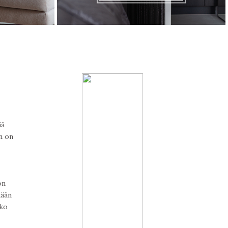
ää
n on
on
kään
eko