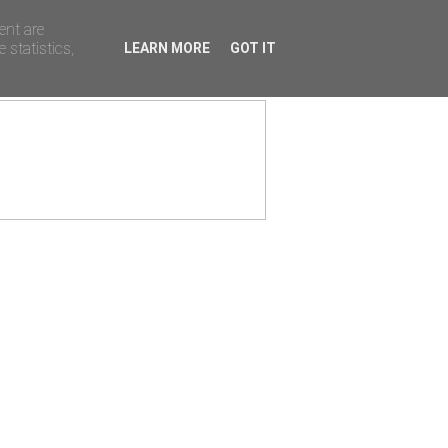
ent are
 statistics,
LEARN MORE
GOT IT