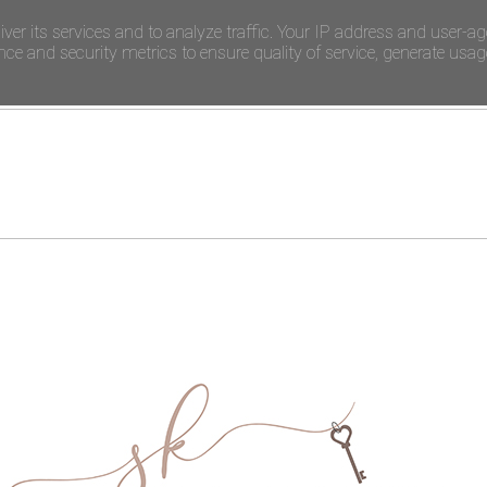
iver its services and to analyze traffic. Your IP address and user-ag
e and security metrics to ensure quality of service, generate usage