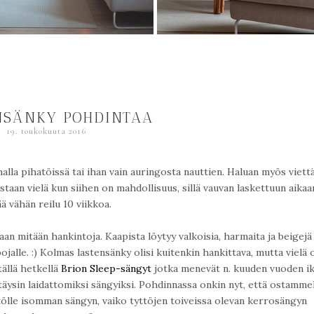
NSÄNKY POHDINTAA
19. toukokuuta 2016
halla pihatöissä tai ihan vain auringosta nauttien. Haluan myös viett
taan vielä kun siihen on mahdollisuus, sillä vauvan laskettuun aikaa
ä vähän reilu 10 viikkoa.
n mitään hankintoja. Kaapista löytyy valkoisia, harmaita ja beigejä
jalle. :) Kolmas lastensänky olisi kuitenkin hankittava, mutta vielä 
tällä hetkellä
Brion Sleep-sängyt
jotka menevät n. kuuden vuoden i
täysin laidattomiksi sängyiksi. Pohdinnassa onkin nyt, että ostamm
ytölle isomman sängyn, vaiko tyttöjen toiveissa olevan kerrosängyn