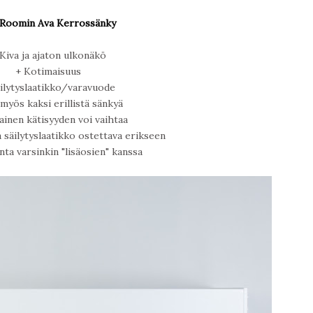
 Roomin Ava Kerrossänky
Kiva ja ajaton ulkonäkö
+ Kotimaisuus
äilytyslaatikko/varavuode
 myös kaksi erillistä sänkyä
ainen kätisyyden voi vaihtaa
a säilytyslaatikko ostettava erikseen
inta varsinkin "lisäosien" kanssa