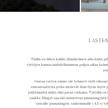
LASTE
Täällä on lähes kaikki ylimääräinen aika kulut pi
tyttöjen kanssa mahdollisimman paljon aikaa kolmis
enä
Vauvaa varten emme ole tehneet vielä oikeastaa
vauvanvaatteita jotka menevät ihan hyvin myös po
päättämättä mikä olisi paras ratkaisu. Tytöillä on 
saakka. Sängyt saa siis muutettua pinnasangystä 
vauvalle pinnasängyn, vanhemmalle ( 4,5 v) t