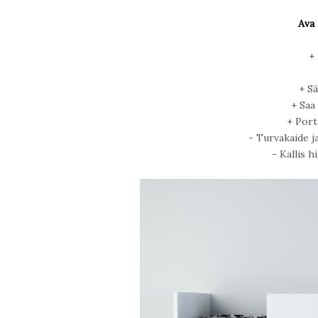
Ava
+ 
+ S
+ Saa
+ Port
- Turvakaide j
- Kallis h