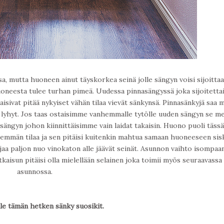
a, mutta huoneen ainut täyskorkea seinä jolle sängyn voisi sijoitta
oneesta tulee turhan pimeä. Uudessa pinnasängyssä joka sijoitettai
aisivat pitää nykyiset vähän tilaa vievät sänkynsä. Pinnasänkyjä saa 
in lyhyt. Jos taas ostaisimme vanhemmalle tytölle uuden sängyn se me
n sängyn johon kiinnittäisimme vain laidat takaisin. Huono puoli tässä
enemmän tilaa ja sen pitäisi kuitenkin mahtua samaan huoneeseen si
aa paljon nuo vinokaton alle jäävät seinät. Asunnon vaihto isompaa
tkaisun pitäisi olla mielellään selainen joka toimii myös seuraavassa
asunnossa.
le tämän hetken sänky suosikit.