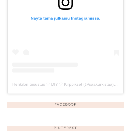
Näytä tämä julkaisu Instagramissa.
Henkilön Sisustus ♡ DIY ♡ Kirppikset (@saakurkistaa) jakama julkaisu
FACEBOOK
PINTEREST