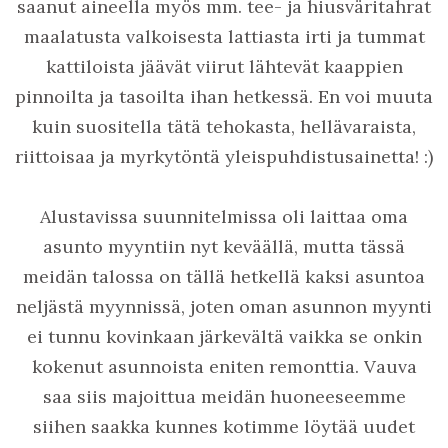
saanut aineella myös mm. tee- ja hiusväritahrat
maalatusta valkoisesta lattiasta irti ja tummat
kattiloista jäävät viirut lähtevät kaappien
pinnoilta ja tasoilta ihan hetkessä. En voi muuta
kuin suositella tätä tehokasta, hellävaraista,
riittoisaa ja myrkytöntä yleispuhdistusainetta! :)
Alustavissa suunnitelmissa oli laittaa oma
asunto myyntiin nyt keväällä, mutta tässä
meidän talossa on tällä hetkellä kaksi asuntoa
neljästä myynnissä, joten oman asunnon myynti
ei tunnu kovinkaan järkevältä vaikka se onkin
kokenut asunnoista eniten remonttia. Vauva
saa siis majoittua meidän huoneeseemme
siihen saakka kunnes kotimme löytää uudet