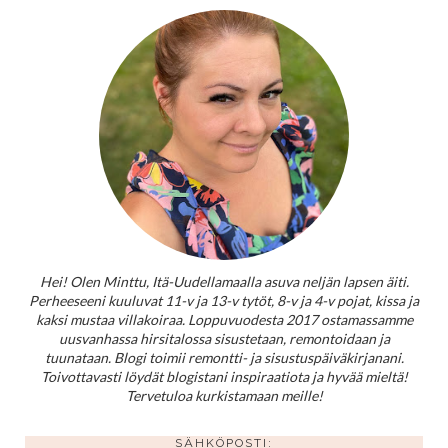
Hei! Olen Minttu, Itä-Uudellamaalla asuva neljän lapsen äiti.
Perheeseeni kuuluvat 11-v ja 13-v tytöt, 8-v ja 4-v pojat, kissa ja
kaksi mustaa villakoiraa. Loppuvuodesta 2017 ostamassamme
uusvanhassa hirsitalossa sisustetaan, remontoidaan ja
tuunataan. Blogi toimii remontti- ja sisustuspäiväkirjanani.
Toivottavasti löydät blogistani inspiraatiota ja hyvää mieltä!
Tervetuloa kurkistamaan meille!
SÄHKÖPOSTI: