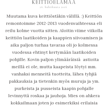
KEITTIÖELÄMÄÄ
26. huhtikuuta 2016
Muutama kuva keittiöstäkin välillä. :) Keittiön
remontoimme 2012-2013 vuodenvaihteessa eli
reilu kolme vuotta sitten. Aloitin viime viikolla
keittiön laatikoiden ja kaappien siivoamisen ja
aika paljon turhaa tavaraa oli jo kolmessa
vuodessa ehtinyt kertymään laatikoiden
pohjille. Kovin paljon ylimääräisiä astioita
meillä ei ole, mutta kaapeista löytyi mm.
vanhaksi menneitä tuotteita, lähes tyhjiä
pakkauksia ja tietenkin myös muruja ja ym.
purkeista ja pusseista kaapin pohjalle
levinnyttä roskaa ja jauhoja. Mies on ahkera
kokkailmaan joten jo esimerkiksi erilaisia