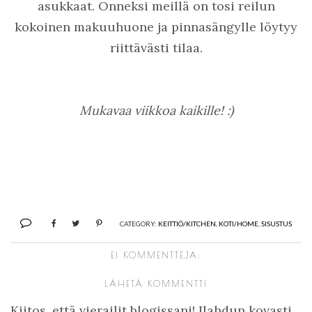
asukkaat. Onneksi meillä on tosi reilun
kokoinen makuuhuone ja pinnasängylle löytyy
riittävästi tilaa.
Mukavaa viikkoa kaikille! :)
CATEGORY:
KEITTIÖ/KITCHEN
,
KOTI/HOME
,
SISUSTUS
EI KOMMENTTEJA:
LÄHETÄ KOMMENTTI
Kiitos, että vierailit blogissani! Ilahdun kovasti