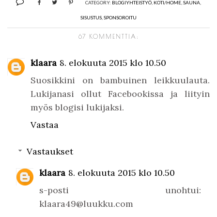
CATEGORY:
BLOGIYHTEISTYÖ
,
KOTI/HOME
,
SAUNA
,
SISUSTUS
,
SPONSOROITU
67 KOMMENTTIA:
klaara
8. elokuuta 2015 klo 10.50
Suosikkini on bambuinen leikkuulauta.
Lukijanasi ollut Facebookissa ja liityin
myös blogisi lukijaksi.
Vastaa
Vastaukset
klaara
8. elokuuta 2015 klo 10.50
s-posti unohtui:
klaara49@luukku.com