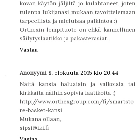
kovan käytön jäljiltä jo kulahtaneet, joten
tulenpa lukijanasi mukaan tavoittelemaan
tarpeellista ja mieluisaa palkintoa :)
Orthexin lempituote on ehkä kannellinen
säilytyslaatikko ja pakasterasiat.
Vastaa
Anonyymi
8. elokuuta 2015 klo 20.44
Näitä kansia haluaisin ja valkoisia tai
kirkkaita näihin sopivia laatikoita ;)
http://www.orthexgroup.com/fi/smartsto
re-basket-kansi
Mukana ollaan,
sipsi@iki.fi
Vastaa