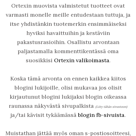
Ortexin muovista valmistetut tuotteet ovat
varmasti monelle meille entudestaan tuttuja, ja
itse yhdistänkin tuotemerkin ensimmäiseksi
hyviksi havaittuihin ja kestäviin
pakastusrasioihin. Osallistu arvontaan
paljastamalla kommenttikentässä oma
suosikkisi
Ortexin valikoimasta
.
Koska tämä arvonta on ennen kaikkea kiitos
blogini lukijoille, olisi mukavaa jos olisit
kirjautunut blogini lukijaksi blogin oikeassa
raunassa näkyvästä sivupalkista
(Liity tähän sivustoon)
ja/tai kävisit tykäämässä
blogin fb-sivuista
.
Muistathan jättää myös oman s-postiosoitteesi,