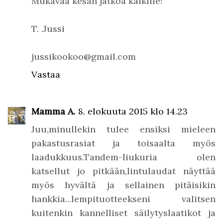
Mukavaa kesän jatkoa kaikille!
T. .Jussi
jussikookoo@gmail.com
Vastaa
Mamma A.
8. elokuuta 2015 klo 14.23
Juu,minullekin tulee ensiksi mieleen
pakastusrasiat ja toisaalta myös
laadukkuus.Tandem-liukuria olen
katsellut jo pitkään,lintulaudat näyttää
myös hyvältä ja sellainen pitäisikin
hankkia...lempituotteekseni valitsen
kuitenkin kannelliset säilytyslaatikot ja