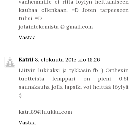
vanhemmille ei riitä löylyn heittämiseen
kauhaa ollenkaan. =D Joten tarpeeseen
tulisi! =D
jotaintekemista @ gmail.com
Vastaa
Katrii
8. elokuuta 2015 klo 18.26
Liityin lukijaksi ja tykkäsin fb :) Orthexin
tuotteista lemppari on pieni 0,6l
saunakauha jolla lapsiki voi heittää löylyä
:)
katri89@luukku.com
Vastaa