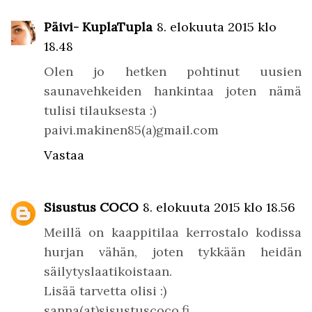
Päivi- KuplaTupla
8. elokuuta 2015 klo
18.48
Olen jo hetken pohtinut uusien
saunavehkeiden hankintaa joten nämä
tulisi tilauksesta :)
paivi.makinen85(a)gmail.com
Vastaa
Sisustus COCO
8. elokuuta 2015 klo 18.56
Meillä on kaappitilaa kerrostalo kodissa
hurjan vähän, joten tykkään heidän
säilytyslaatikoistaan.
Lisää tarvetta olisi :)
sanna(at)sisustuscoco.fi