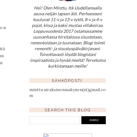
Hei! Olen Minttu, Itä-Uudellamaalla
asuva neljän lapsen äiti. Perheeseeni
kuuluvat 11-v ja 13-v tytöt, 8-v ja 4-v
pojat, kissa ja kaksi mustaa villakoiraa.
e:n
Loppuvuodesta 2017 ostamassamme
uusvanhassa hirsitalossa sisustetaan,
remontoidaan ja tuunataan. Blogi toimii
itä
remontti- ja sisustuspäiväkirjanani.
Toivottavasti löydät blogistani
un
inspiraatiota ja hyvää mieltä! Tervetuloa
en
kurkistamaan meille!
SÄHKÖPOSTI:
minttu.airaksinenmakynen(at)gmail.co
m
SEARCH THIS BLOG