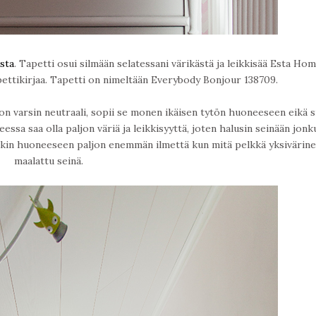
sta
. Tapetti osui silmään selatessani värikästä ja leikkisää Esta Hom
ettikirjaa. Tapetti on nimeltään Everybody Bonjour 138709.
on varsin neutraali, sopii se monen ikäisen tytön huoneeseen eikä s
essa saa olla paljon väriä ja leikkisyyttä, joten halusin seinään jonk
enkin huoneeseen paljon enemmän ilmettä kun mitä pelkkä yksivärin
maalattu seinä.