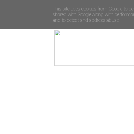
This site uses cookies from Google to del
shared with Google along with performanc
and to detect and address abuse.