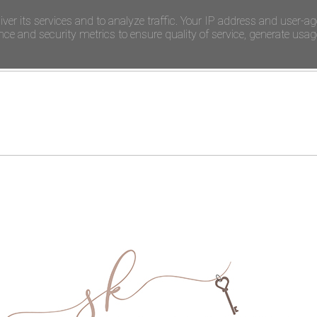
iver its services and to analyze traffic. Your IP address and user-ag
e and security metrics to ensure quality of service, generate usage