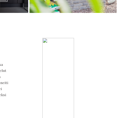
sa
elut
n
neiti
ei
eksi