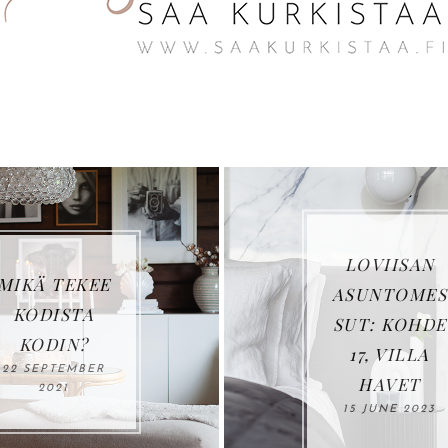
LOVIISAN
MINIKASVIH
ASUNTOMES
UONE
SUT: KOHDE
VANHOISTA
17, VILLA
IKKUNOISTA
HAVET
25 AUGUST 2022
15 JUNE 2023