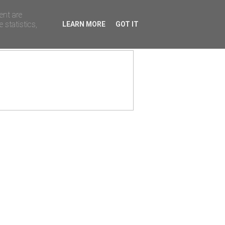
ent are
 statistics,
LEARN MORE
GOT IT