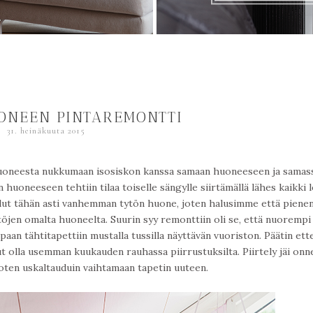
ONEEN PINTAREMONTTI
31. heinäkuuta 2015
huoneesta nukkumaan isosiskon kanssa samaan huoneeseen ja samas
 huoneeseen tehtiin tilaa toiselle sängylle siirtämällä lähes kaikki l
llut tähän asti vanhemman tytön huone, joten halusimme että piene
en omalta huoneelta. Suurin syy remonttiin oli se, että nuorempi 
paan tähtitapettiin mustalla tussilla näyttävän vuoriston. Päätin ett
 olla usemman kuukauden rauhassa piirrustuksilta. Piirtely jäi onn
joten uskaltauduin vaihtamaan tapetin uuteen.