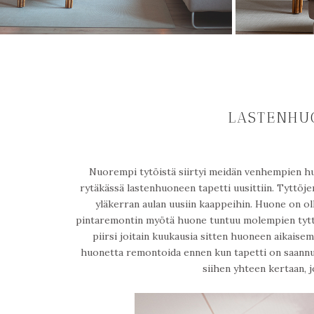
LASTENHU
Nuorempi tytöistä siirtyi meidän venhempien 
rytäkässä lastenhuoneen tapetti uusittiin. Tyttöjen
yläkerran aulan uusiin kaappeihin. Huone on o
pintaremontin myötä huone tuntuu molempien tyttöj
piirsi joitain kuukausia sitten huoneen aikaisem
huonetta remontoida ennen kun tapetti on saannut
siihen yhteen kertaan, 