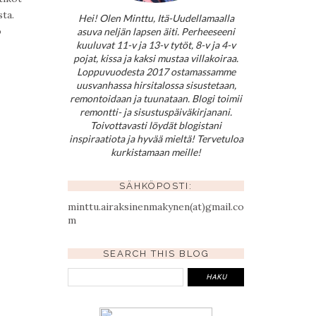
sta.
Hei! Olen Minttu, Itä-Uudellamaalla
o
asuva neljän lapsen äiti. Perheeseeni
kuuluvat 11-v ja 13-v tytöt, 8-v ja 4-v
pojat, kissa ja kaksi mustaa villakoiraa.
Loppuvuodesta 2017 ostamassamme
uusvanhassa hirsitalossa sisustetaan,
remontoidaan ja tuunataan. Blogi toimii
remontti- ja sisustuspäiväkirjanani.
Toivottavasti löydät blogistani
inspiraatiota ja hyvää mieltä! Tervetuloa
kurkistamaan meille!
SÄHKÖPOSTI:
minttu.airaksinenmakynen(at)gmail.co
m
SEARCH THIS BLOG