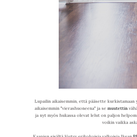
Lupailin aikaisemmin, että pääsette kurkistamaan 
aikaisemmin "vierashuoneena" ja se
muutettin
vähä
ja nyt myös hukassa olevat lelut on paljon helpomp
voikin vaikka ask
Kaapien sisältä löytyy erikokoisia valkoisia Ikean
P