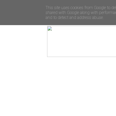
This site uses cookies from Google to del
shared with Google along with performanc
and to detect and address abuse.