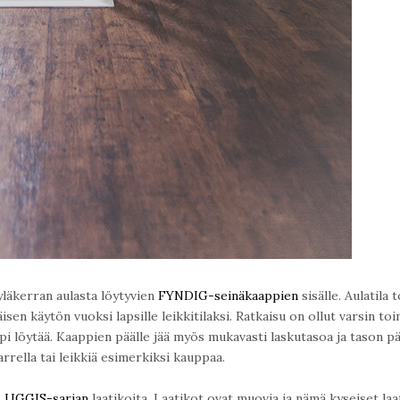
yläkerran aulasta löytyvien
FYNDIG-seinäkaappien
sisälle. Aulatila 
isen käytön vuoksi lapsille leikkitilaksi. Ratkaisu on ollut varsin toi
i löytää. Kaappien päälle jää myös mukavasti laskutasoa ja tason pä
arrella tai leikkiä esimerkiksi kauppaa.
LUGGIS-sarjan
laatikoita. Laatikot ovat muovia ja nämä kyseiset laa