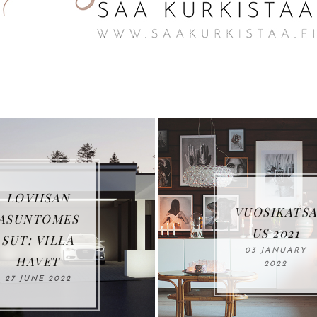
MIKÄ TEKE
VUOSIKATSA
KODISTA
US 2021
KODIN?
03 JANUARY
22 SEPTEMBER
2022
2021