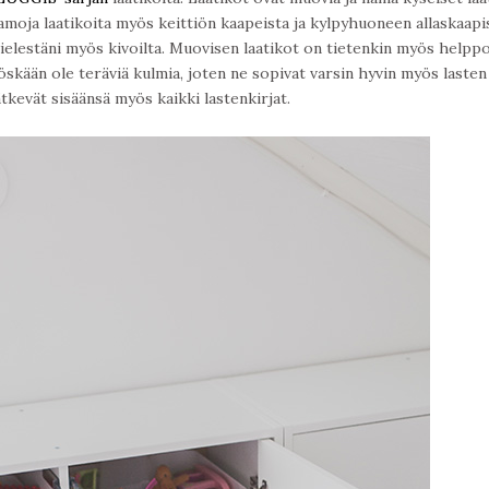
samoja laatikoita myös keittiön kaapeista ja kylpyhuoneen allaskaapi
 mielestäni myös kivoilta. Muovisen laatikot on tietenkin myös helpp
yöskään ole teräviä kulmia, joten ne sopivat varsin hyvin myös lasten
tkevät sisäänsä myös kaikki lastenkirjat.