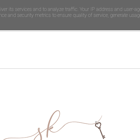
iver its services and to analyze traffic. Your IP address and user-ag
e and security metrics to ensure quality of service, generate usage