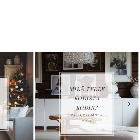
LOVIISAN
E
ASUNTOMES
SUT: KOHDE
17, VILLA
HAVET
15 JUNE 2023