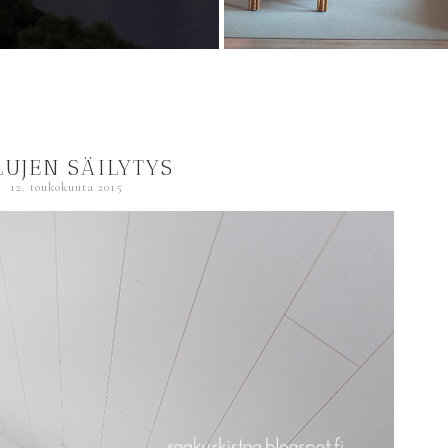
LUJEN SÄILYTYS
12. toukokuuta 2015