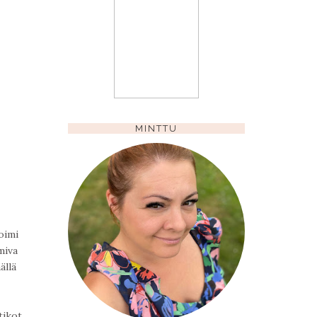
MINTTU
toimi
miva
ällä
tikot