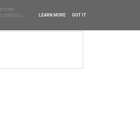
ent are
 statistics,
LEARN MORE
GOT IT