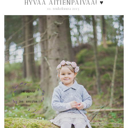
HYVÄÄ ÄITIENPÄIVÄÄ! ♥
10. toukokuuta 2015