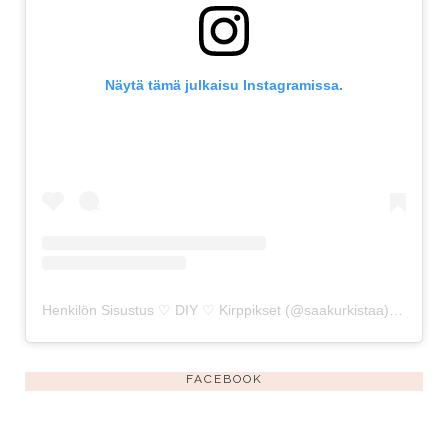
Näytä tämä julkaisu Instagramissa.
Henkilön Sisustus ♡ DIY ♡ Kirppikset (@saakurkistaa) jakama julkaisu
FACEBOOK