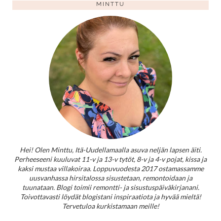
MINTTU
Hei! Olen Minttu, Itä-Uudellamaalla asuva neljän lapsen äiti.
Perheeseeni kuuluvat 11-v ja 13-v tytöt, 8-v ja 4-v pojat, kissa ja
kaksi mustaa villakoiraa. Loppuvuodesta 2017 ostamassamme
uusvanhassa hirsitalossa sisustetaan, remontoidaan ja
tuunataan. Blogi toimii remontti- ja sisustuspäiväkirjanani.
Toivottavasti löydät blogistani inspiraatiota ja hyvää mieltä!
Tervetuloa kurkistamaan meille!