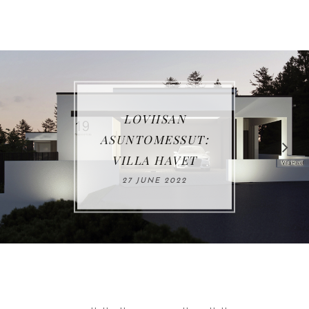
VIISAN
VUOS
TOMESSUT:
LA HAVET
03 JA
JUNE 2022