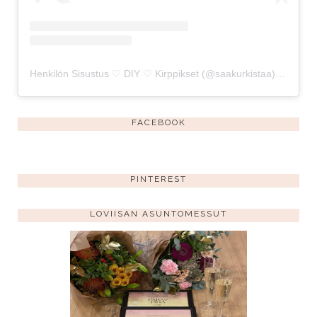
Henkilön Sisustus ♡ DIY ♡ Kirppikset (@saakurkistaa) jakama julkaisu
FACEBOOK
PINTEREST
LOVIISAN ASUNTOMESSUT