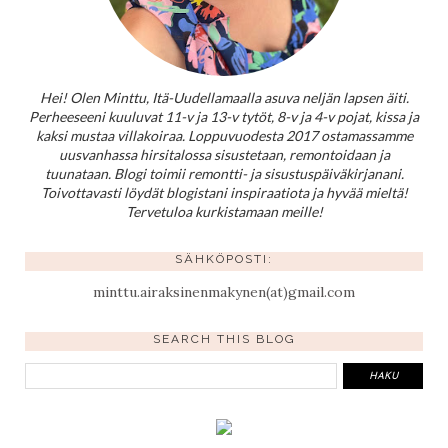
Hei! Olen Minttu, Itä-Uudellamaalla asuva neljän lapsen äiti.
Perheeseeni kuuluvat 11-v ja 13-v tytöt, 8-v ja 4-v pojat, kissa ja
kaksi mustaa villakoiraa. Loppuvuodesta 2017 ostamassamme
uusvanhassa hirsitalossa sisustetaan, remontoidaan ja
tuunataan. Blogi toimii remontti- ja sisustuspäiväkirjanani.
Toivottavasti löydät blogistani inspiraatiota ja hyvää mieltä!
Tervetuloa kurkistamaan meille!
SÄHKÖPOSTI:
minttu.airaksinenmakynen(at)gmail.com
SEARCH THIS BLOG