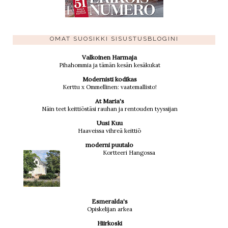
OMAT SUOSIKKI SISUSTUSBLOGINI
Valkoinen Harmaja
Pihahommia ja tämän kesän kesäkukat
Modernisti kodikas
Kerttu x Ommellinen: vaatemallisto!
At Maria's
Näin teet keittiöstäsi rauhan ja rentouden tyyssijan
Uusi Kuu
Haaveissa vihreä keittiö
moderni puutalo
Kortteeri Hangossa
Esmeralda's
Opiskelijan arkea
Hiirkoski