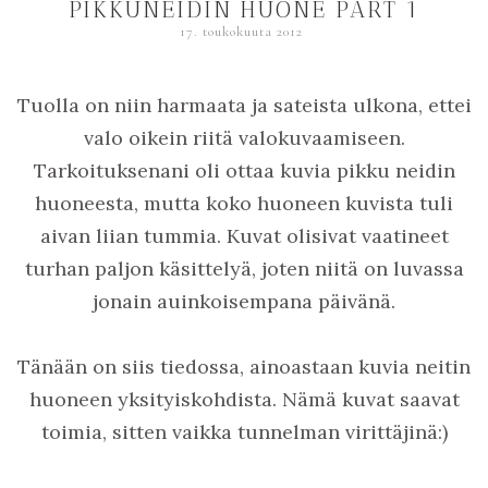
PIKKUNEIDIN HUONE PART 1
17. toukokuuta 2012
Tuolla on niin harmaata ja sateista ulkona, ettei
valo oikein riitä valokuvaamiseen.
Tarkoituksenani oli ottaa kuvia pikku neidin
huoneesta, mutta koko huoneen kuvista tuli
aivan liian tummia. Kuvat olisivat vaatineet
turhan paljon käsittelyä, joten niitä on luvassa
jonain auinkoisempana päivänä.
Tänään on siis tiedossa, ainoastaan kuvia neitin
huoneen yksityiskohdista. Nämä kuvat saavat
toimia, sitten vaikka tunnelman virittäjinä:)