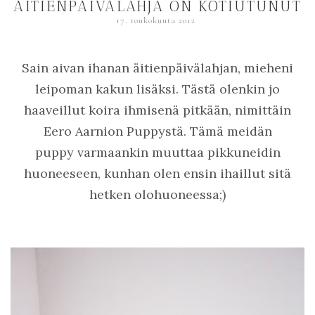
ÄITIENPÄIVÄLAHJA ON KOTIUTUNUT
17. toukokuuta 2012
Sain aivan ihanan äitienpäivälahjan, mieheni
leipoman kakun lisäksi. Tästä olenkin jo
haaveillut koira ihmisenä pitkään, nimittäin
Eero Aarnion Puppystä. Tämä meidän
puppy varmaankin muuttaa pikkuneidin
huoneeseen, kunhan olen ensin ihaillut sitä
hetken olohuoneessa;)