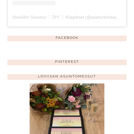
Henkilön Sisustus ♡ DIY ♡ Kirppikset (@saakurkistaa) jakama julkaisu
FACEBOOK
PINTEREST
LOVIISAN ASUNTOMESSUT