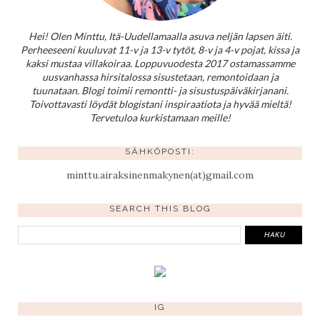
Hei! Olen Minttu, Itä-Uudellamaalla asuva neljän lapsen äiti.
Perheeseeni kuuluvat 11-v ja 13-v tytöt, 8-v ja 4-v pojat, kissa ja
kaksi mustaa villakoiraa. Loppuvuodesta 2017 ostamassamme
uusvanhassa hirsitalossa sisustetaan, remontoidaan ja
tuunataan. Blogi toimii remontti- ja sisustuspäiväkirjanani.
Toivottavasti löydät blogistani inspiraatiota ja hyvää mieltä!
Tervetuloa kurkistamaan meille!
SÄHKÖPOSTI:
minttu.airaksinenmakynen(at)gmail.com
SEARCH THIS BLOG
IG