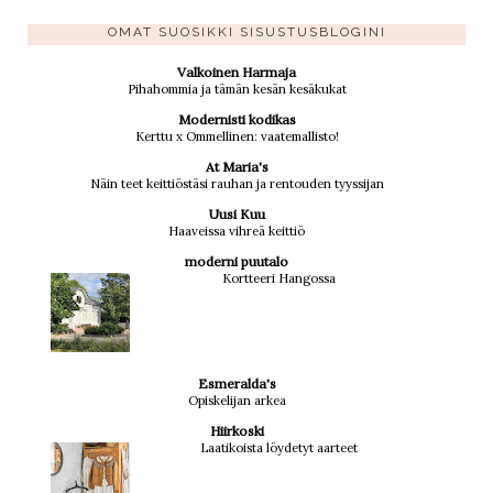
OMAT SUOSIKKI SISUSTUSBLOGINI
Valkoinen Harmaja
Pihahommia ja tämän kesän kesäkukat
Modernisti kodikas
Kerttu x Ommellinen: vaatemallisto!
At Maria's
Näin teet keittiöstäsi rauhan ja rentouden tyyssijan
Uusi Kuu
Haaveissa vihreä keittiö
moderni puutalo
Kortteeri Hangossa
Esmeralda's
Opiskelijan arkea
Hiirkoski
Laatikoista löydetyt aarteet