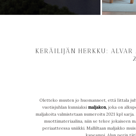
KERÄILIJÄN HERKKU: ALVAR
Oletteko muuten jo huomanneet, että Iittala juhl
vuotisjuhlan kunniaksi
maljakon
,
joka on alkupe
maljakoita valmistetaan numeroitu 2021 kpl sarja
muottimateriaalina, niin se tekee jokaiseen m
periaatteessa uniikki. Malliltaan maljakko mui
kapeampi. Alun perin tätä