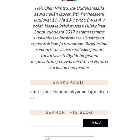
Hei! Olen Minttu, Itä-Uudellamaalla
asuva neljän lapsen äiti. Perheeseeni
kuuluvat 11-v ja 13-v tytöt, 8-v ja 4-v
pojat, kissa ja kaksi mustaa villakoiraa.
Loppuvuodesta 2017 ostamassamme
uusvanhassa hirsitalossa sisustetaan,
remontoidaan ja tuunataan. Blogi toimii
remontti- ja sisustuspäiväkirjanani.
Toivottavasti löydät blogistani
inspiraatiota ja hyvää mieltä! Tervetuloa
kurkistamaan meille!
SÄHKÖPOSTI:
minttu.airaksinenmakynen(at)gmail.co
m
SEARCH THIS BLOG