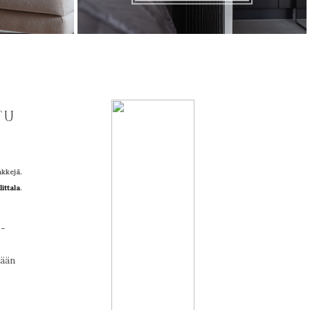
TU
nkkejä.
Iittala
.
0-
tään