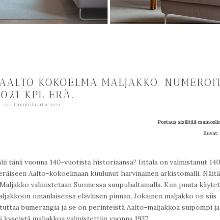
 AALTO KOKOELMA MALJAKKO. NUMEROI
2021 KPL ERÄ.
20. tammikuuta 2021
Postaus sisältää mainosli
Kuvat:
ii tänä vuonna 140-vuotista historiaansa? Iittala on valmistanut 14
räiseen Aalto-kokoelmaan kuulunut harvinainen arkistomalli. Näitä
. Maljakko valmistetaan Suomessa suupuhaltamalla. Kun puuta käyte
aljakkoon omanlaisensa eläväisen pinnan. Jokainen maljakko on siis
stuttaa bumerangia ja se on perinteistä Aalto-maljakkoa suipompi ja
 kyseistä maljakkoa valmistettiin vuonna 1937.