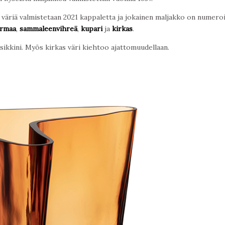
a väriä valmistetaan 2021 kappaletta ja jokainen maljakko on numeroi
rmaa
,
sammaleenvihreä
,
kupari
ja
kirkas
.
ikkini. Myös kirkas väri kiehtoo ajattomuudellaan.