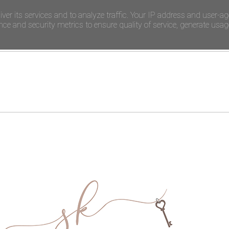
iver its services and to analyze traffic. Your IP address and user-ag
e and security metrics to ensure quality of service, generate usage