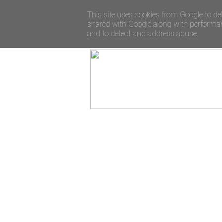
This site uses cookies from Google to del
shared with Google along with performanc
and to detect and address abuse.