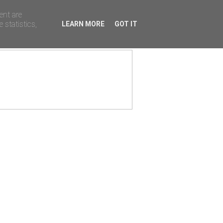
ent are
 statistics,
LEARN MORE
GOT IT