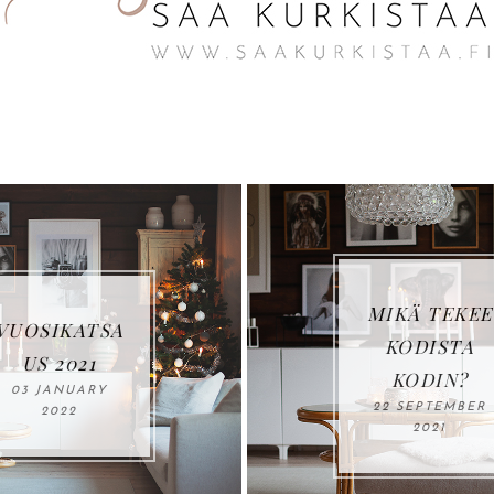
MIKÄ TEKEE
TSA
KODISTA
1
KODIN?
RY
22 SEPTEMBER
2021