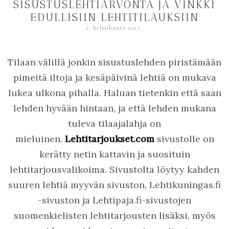
SISUSTUSLEHTIARVONTA JA VINKKI
EDULLISIIN LEHTITILAUKSIIN
2. helmikuuta 2015
Tilaan välillä jonkin sisustuslehden piristämään
pimeitä iltoja ja kesäpäivinä lehtiä on mukava
lukea ulkona pihalla. Haluan tietenkin että saan
lehden hyvään hintaan, ja että lehden mukana
tuleva tilaajalahja on
mieluinen.
Lehtitarjoukset.com
sivustolle on
kerätty netin kattavin ja suosituin
lehtitarjousvalikoima. Sivustolta löytyy kahden
suuren lehtiä myyvän sivuston, Lehtikuningas.fi
-sivuston ja Lehtipaja.fi-sivustojen
suomenkielisten lehtitarjousten lisäksi,
myös