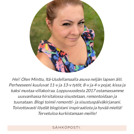
Hei! Olen Minttu, Itä-Uudellamaalla asuva neljän lapsen äiti.
Perheeseeni kuuluvat 11-v ja 13-v tytöt, 8-v ja 4-v pojat, kissa ja
kaksi mustaa villakoiraa. Loppuvuodesta 2017 ostamassamme
uusvanhassa hirsitalossa sisustetaan, remontoidaan ja
tuunataan. Blogi toimii remontti- ja sisustuspäiväkirjanani.
Toivottavasti löydät blogistani inspiraatiota ja hyvää mieltä!
Tervetuloa kurkistamaan meille!
SÄHKÖPOSTI: