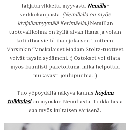
lahjatarvikkeita myyvästä
Nemilla
-
verkkokaupasta.
(Nemillalla on myös
kivijalkamyymälä Kerimäellä.)
Nemillan
tuotevalikoima on kyllä aivan ihana ja voisin
kotiuttaa sieltä ihan jokaisen tuotteen.
Varsinkin Tanskalaiset Madam Stoltz-tuotteet
veivät täysin sydämeni. :) Ostokset voi tilata
myös kauniisti paketoituna, mikä helpottaa
mukavasti joulupuuhia. :)
Tuo yöpöydällä näkyvä kaunis
höyhen
tuikkulasi
on myöskin Nemillasta. Tuikkulasia
saa myös kultaisen värisenä.