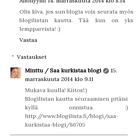
Anonyymi
14. marraskuuta 2014 klo 8.14
Olis kiva, jos sun blogia vois seurata myös
blogilistan kautta. Tää kun on yks
lemppareista! :)
Vastaa
Vastaukset
Minttu / Saa kurkistaa blogi
15.
marraskuuta 2014 klo 9.11
Mukava kuulla! Kiitos!:)
Blogilistan kautta seuraamisen pitäisi
kyllä onnistua. :)
http://www.blogilista.fi/blogi/saa-
kurkistaa-blogi/86705