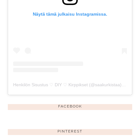
Näytä tämä julkaisu Instagramissa.
Henkilön Sisustus ♡ DIY ♡ Kirppikset (@saakurkistaa) jakama julkaisu
FACEBOOK
PINTEREST