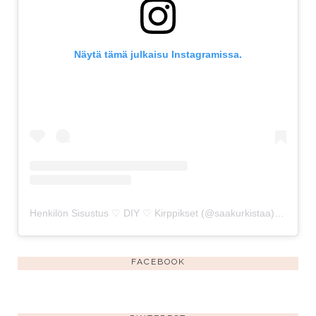
Näytä tämä julkaisu Instagramissa.
Henkilön Sisustus ♡ DIY ♡ Kirppikset (@saakurkistaa) jakama julkaisu
FACEBOOK