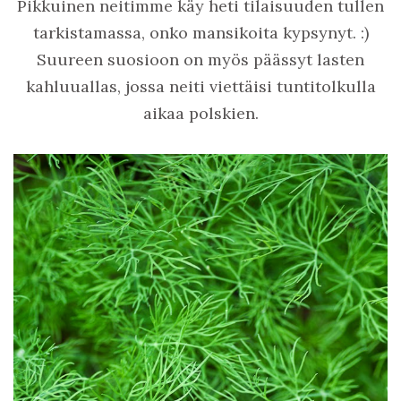
Pikkuinen neitimme käy heti tilaisuuden tullen
tarkistamassa, onko mansikoita kypsynyt. :)
Suureen suosioon on myös päässyt lasten
kahluuallas, jossa neiti viettäisi tuntitolkulla
aikaa polskien.