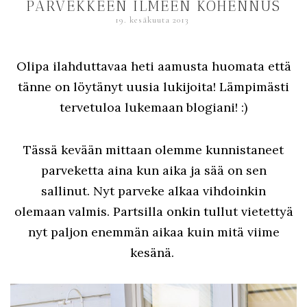
PARVEKKEEN ILMEEN KOHENNUS
19. kesäkuuta 2013
Olipa ilahduttavaa heti aamusta huomata että
tänne on löytänyt uusia lukijoita! Lämpimästi
tervetuloa lukemaan blogiani! :)
Tässä kevään mittaan olemme kunnistaneet
parveketta aina kun aika ja sää on sen
sallinut. Nyt parveke alkaa vihdoinkin
olemaan valmis. Partsilla onkin tullut vietettyä
nyt paljon enemmän aikaa kuin mitä viime
kesänä.