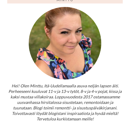
MINTTU
Hei! Olen Minttu, Itä-Uudellamaalla asuva neljän lapsen äiti.
Perheeseeni kuuluvat 11-v ja 13-v tytöt, 8-v ja 4-v pojat, kissa ja
kaksi mustaa villakoiraa. Loppuvuodesta 2017 ostamassamme
uusvanhassa hirsitalossa sisustetaan, remontoidaan ja
tuunataan. Blogi toimii remontti- ja sisustuspäiväkirjanani.
Toivottavasti löydät blogistani inspiraatiota ja hyvää mieltä!
Tervetuloa kurkistamaan meille!