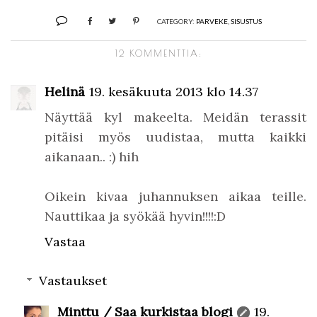
CATEGORY:
PARVEKE
,
SISUSTUS
12 KOMMENTTIA:
Helinä
19. kesäkuuta 2013 klo 14.37
Näyttää kyl makeelta. Meidän terassit
pitäisi myös uudistaa, mutta kaikki
aikanaan.. :) hih
Oikein kivaa juhannuksen aikaa teille.
Nauttikaa ja syökää hyvin!!!!:D
Vastaa
Vastaukset
Minttu / Saa kurkistaa blogi
19.