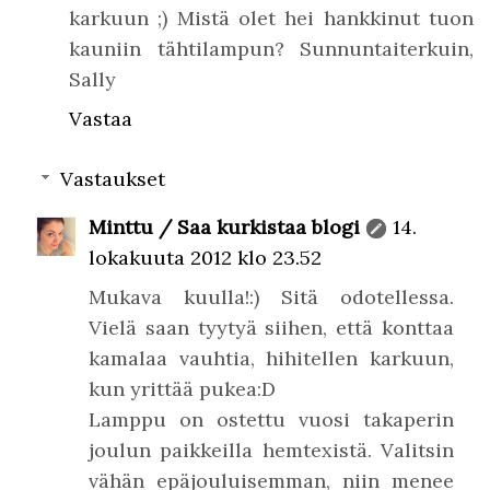
karkuun ;) Mistä olet hei hankkinut tuon
kauniin tähtilampun? Sunnuntaiterkuin,
Sally
Vastaa
Vastaukset
Minttu / Saa kurkistaa blogi
14.
lokakuuta 2012 klo 23.52
Mukava kuulla!:) Sitä odotellessa.
Vielä saan tyytyä siihen, että konttaa
kamalaa vauhtia, hihitellen karkuun,
kun yrittää pukea:D
Lamppu on ostettu vuosi takaperin
joulun paikkeilla hemtexistä. Valitsin
vähän epäjouluisemman, niin menee