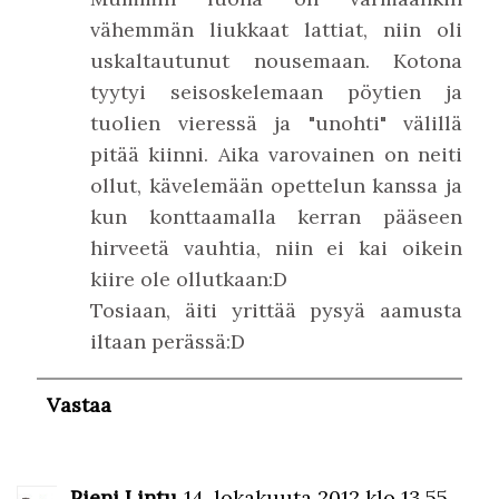
vähemmän liukkaat lattiat, niin oli
uskaltautunut nousemaan. Kotona
tyytyi seisoskelemaan pöytien ja
tuolien vieressä ja "unohti" välillä
pitää kiinni. Aika varovainen on neiti
ollut, kävelemään opettelun kanssa ja
kun konttaamalla kerran pääseen
hirveetä vauhtia, niin ei kai oikein
kiire ole ollutkaan:D
Tosiaan, äiti yrittää pysyä aamusta
iltaan perässä:D
Vastaa
Pieni Lintu
14. lokakuuta 2012 klo 13.55