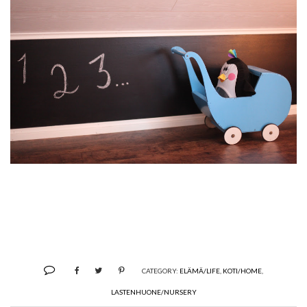
CATEGORY:
ELÄMÄ/LIFE
,
KOTI/HOME
,
LASTENHUONE/NURSERY