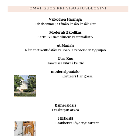
OMAT SUOSIKKI SISUSTUSBLOGINI
Valkoinen Harmaja
Pihahommia ja tämän kesän kesäkukat
Modernisti kodikas
Kerttu x Ommellinen: vaatemallisto!
At Maria's
Näin teet keittiöstäsi rauhan ja rentouden tyyssijan
Uusi Kuu
Haaveissa vihreä keittiö
moderni puutalo
Kortteeri Hangossa
Esmeralda's
Opiskelijan arkea
Hiirkoski
Laatikoista löydetyt aarteet