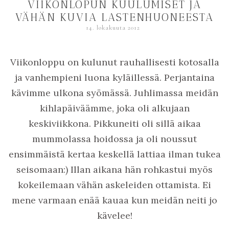
VIIKONLOPUN KUULUMISET JA
VÄHÄN KUVIA LASTENHUONEESTA
14. lokakuuta 2012
Viikonloppu on kulunut rauhallisesti kotosalla
ja vanhempieni luona kyläillessä. Perjantaina
kävimme ulkona syömässä. Juhlimassa meidän
kihlapäiväämme, joka oli alkujaan
keskiviikkona. Pikkuneiti oli sillä aikaa
mummolassa hoidossa ja oli noussut
ensimmäistä kertaa keskellä lattiaa ilman tukea
seisomaan:) Illan aikana hän rohkastui myös
kokeilemaan vähän askeleiden ottamista. Ei
mene varmaan enää kauaa kun meidän neiti jo
kävelee!