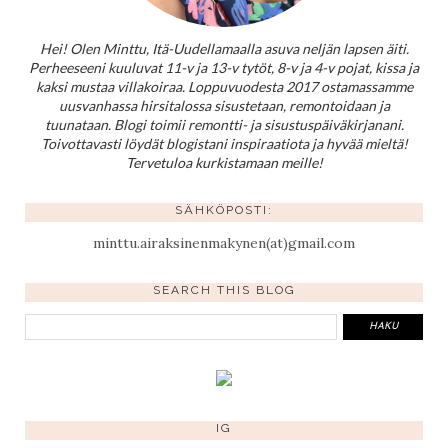
Hei! Olen Minttu, Itä-Uudellamaalla asuva neljän lapsen äiti.
Perheeseeni kuuluvat 11-v ja 13-v tytöt, 8-v ja 4-v pojat, kissa ja
kaksi mustaa villakoiraa. Loppuvuodesta 2017 ostamassamme
uusvanhassa hirsitalossa sisustetaan, remontoidaan ja
tuunataan. Blogi toimii remontti- ja sisustuspäiväkirjanani.
Toivottavasti löydät blogistani inspiraatiota ja hyvää mieltä!
Tervetuloa kurkistamaan meille!
SÄHKÖPOSTI:
minttu.airaksinenmakynen(at)gmail.com
SEARCH THIS BLOG
IG