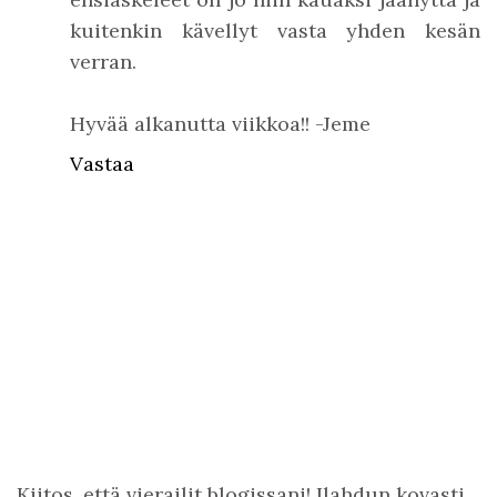
kuitenkin kävellyt vasta yhden kesän
verran.
Hyvää alkanutta viikkoa!! -Jeme
Vastaa
Kiitos, että vierailit blogissani! Ilahdun kovasti