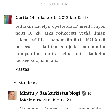
7 KOMMENTTIA:
Carita
14. lokakuuta 2012 klo 12.49
teilläkin kävelyn opettelua..:D meillä myös
neiti 10 kk. aika rohkeesti vetää ilman
tukea välillä menemään..äiti läähättää
perässä ja koittaa suojella pahimmilta
kumpsuilta, mutta eipä sitä kaikelta
kerkee suojaamaan..
Vastaa
Vastaukset
Minttu / Saa kurkistaa blogi
14.
lokakuuta 2012 klo 12.59
Mummin luona on varmaankin