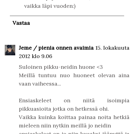
vaikka läpi vuoden:)
Vastaa
Jeme / pienia onnen avaimia
15. lokakuuta
2012 klo 9.06
Suloinen pikku-neidin huone <3
Meillä tuntuu nuo huoneet olevan aina
vaan vaiheessa...
Ensiaskeleet on niitä isoimpia
pikkuasioita jotka on hetkessä ohi.
Vaikka kuinka koittaa painaa noita hetkiä
mieleen niin nytkin meillä jo neidin
ensiaskeleet on jo niin kauaksi jäänyttä ja