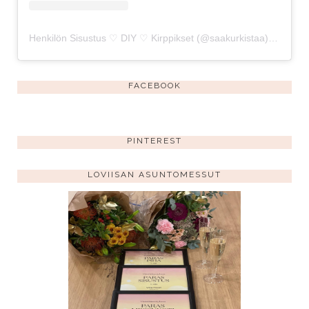
Henkilön Sisustus ♡ DIY ♡ Kirppikset (@saakurkistaa) jakama julkaisu
FACEBOOK
PINTEREST
LOVIISAN ASUNTOMESSUT