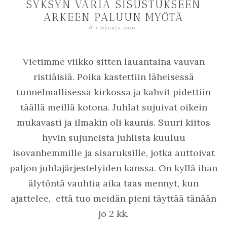
SYKSYN VÄRIÄ SISUSTUKSEEN
ARKEEN PALUUN MYÖTÄ
8. elokuuta 2020
Vietimme viikko sitten lauantaina vauvan
ristiäisiä. Poika kastettiin läheisessä
tunnelmallisessa kirkossa ja kahvit pidettiin
täällä meillä kotona. Juhlat sujuivat oikein
mukavasti ja ilmakin oli kaunis. Suuri kiitos
hyvin sujuneista juhlista kuuluu
isovanhemmille ja sisaruksille, jotka auttoivat
paljon juhlajärjestelyiden kanssa. On kyllä ihan
älytöntä vauhtia aika taas mennyt, kun
ajattelee, että tuo meidän pieni täyttää tänään
jo 2 kk.