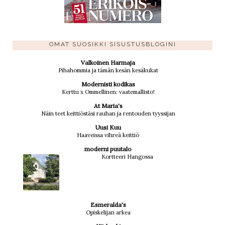
OMAT SUOSIKKI SISUSTUSBLOGINI
Valkoinen Harmaja
Pihahommia ja tämän kesän kesäkukat
Modernisti kodikas
Kerttu x Ommellinen: vaatemallisto!
At Maria's
Näin teet keittiöstäsi rauhan ja rentouden tyyssijan
Uusi Kuu
Haaveissa vihreä keittiö
moderni puutalo
Kortteeri Hangossa
Esmeralda's
Opiskelijan arkea