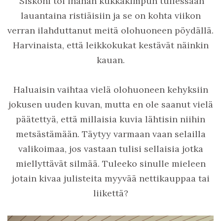
Siskoni toi ihanan kukkakimpun tullessaan
lauantaina ristiäisiin ja se on kohta viikon
verran ilahduttanut meitä olohuoneen pöydällä.
Harvinaista, että leikkokukat kestävät näinkin
kauan.
Haluaisin vaihtaa vielä olohuoneen kehyksiin
jokusen uuden kuvan, mutta en ole saanut vielä
päätettyä, että millaisia kuvia lähtisin niihin
metsästämään. Täytyy varmaan vaan selailla
valikoimaa, jos vastaan tulisi sellaisia jotka
miellyttävät silmää. Tuleeko sinulle mieleen
jotain kivaa julisteita myyvää nettikauppaa tai
liikettä?