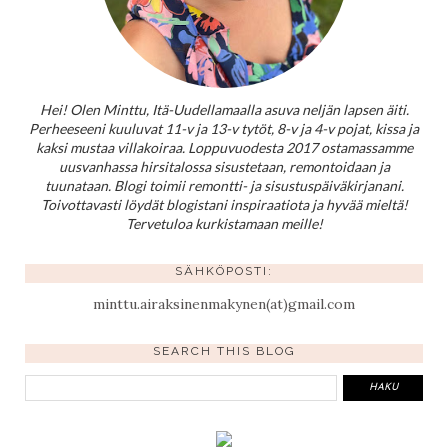
Hei! Olen Minttu, Itä-Uudellamaalla asuva neljän lapsen äiti.
Perheeseeni kuuluvat 11-v ja 13-v tytöt, 8-v ja 4-v pojat, kissa ja
kaksi mustaa villakoiraa. Loppuvuodesta 2017 ostamassamme
uusvanhassa hirsitalossa sisustetaan, remontoidaan ja
tuunataan. Blogi toimii remontti- ja sisustuspäiväkirjanani.
Toivottavasti löydät blogistani inspiraatiota ja hyvää mieltä!
Tervetuloa kurkistamaan meille!
SÄHKÖPOSTI:
minttu.airaksinenmakynen(at)gmail.com
SEARCH THIS BLOG