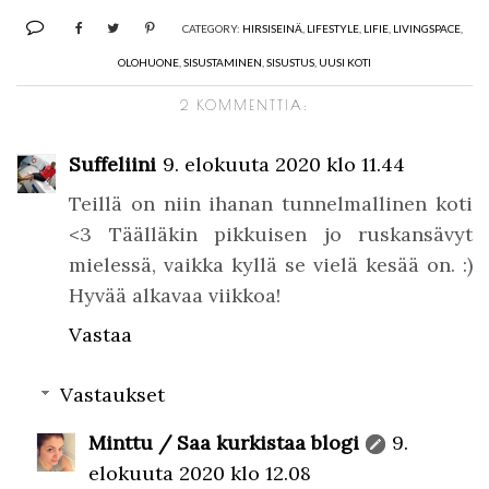
CATEGORY:
HIRSISEINÄ
,
LIFESTYLE
,
LIFIE
,
LIVINGSPACE
,
OLOHUONE
,
SISUSTAMINEN
,
SISUSTUS
,
UUSI KOTI
2 KOMMENTTIA:
Suffeliini
9. elokuuta 2020 klo 11.44
Teillä on niin ihanan tunnelmallinen koti
<3 Täälläkin pikkuisen jo ruskansävyt
mielessä, vaikka kyllä se vielä kesää on. :)
Hyvää alkavaa viikkoa!
Vastaa
Vastaukset
Minttu / Saa kurkistaa blogi
9.
elokuuta 2020 klo 12.08