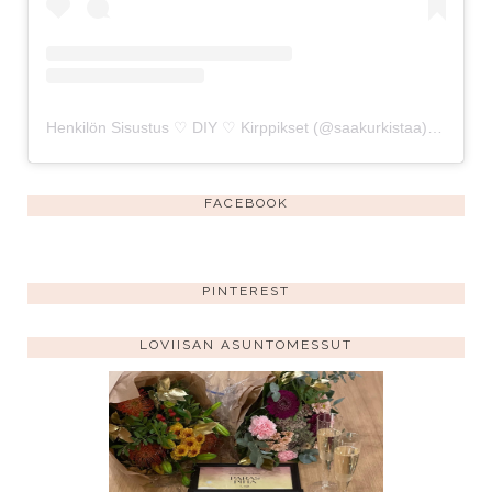
Henkilön Sisustus ♡ DIY ♡ Kirppikset (@saakurkistaa) jakama julkaisu
FACEBOOK
PINTEREST
LOVIISAN ASUNTOMESSUT