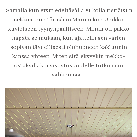
Samalla kun etsin edeltävällä viikolla ristiäisiin
mekkoa, niin törmäsin Marimekon Unikko-
kuvioiseen tyynynpäälliseen. Minun oli pakko
napata se mukaan, kun ajattelin sen värien
sopivan täydellisesti olohuoneen kakluunin
kanssa yhteen. Miten sitä eksyykin mekko-
ostoksillakin sisustuspuolelle tutkimaan
valikoimaa...