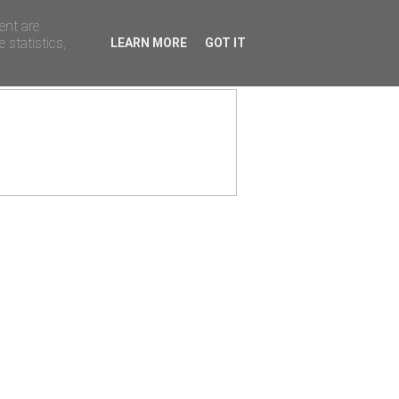
ent are
 statistics,
LEARN MORE
GOT IT