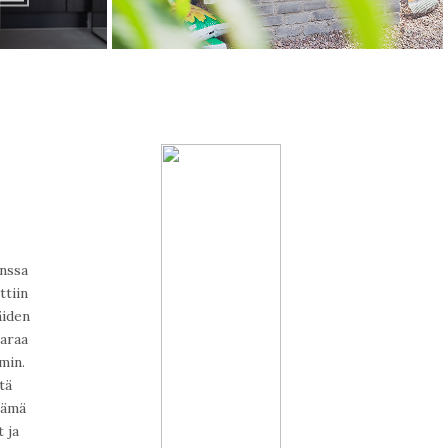
anssa
ttiin
äiden
varaa
min.
tä
Tämä
 ja