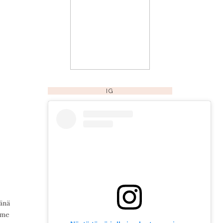
IG
tänä
mme