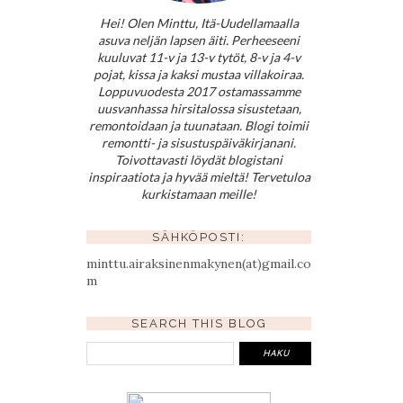
Hei! Olen Minttu, Itä-Uudellamaalla
asuva neljän lapsen äiti. Perheeseeni
kuuluvat 11-v ja 13-v tytöt, 8-v ja 4-v
pojat, kissa ja kaksi mustaa villakoiraa.
Loppuvuodesta 2017 ostamassamme
uusvanhassa hirsitalossa sisustetaan,
remontoidaan ja tuunataan. Blogi toimii
remontti- ja sisustuspäiväkirjanani.
Toivottavasti löydät blogistani
inspiraatiota ja hyvää mieltä! Tervetuloa
kurkistamaan meille!
SÄHKÖPOSTI:
minttu.airaksinenmakynen(at)gmail.co
m
SEARCH THIS BLOG