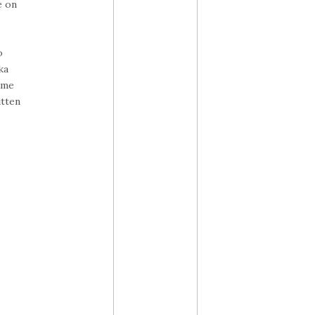
e on
o
ka
mme
itten