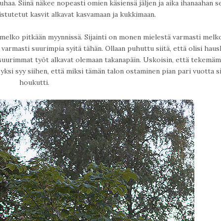
haa. Siinä näkee nopeasti omien käsiensä jäljen ja aika ihanaahan s
a istutetut kasvit alkavat kasvamaan ja kukkimaan.
 melko pitkään myynnissä. Sijainti on monen mielestä varmasti melk
t varmasti suurimpia syitä tähän. Ollaan puhuttu siitä, että olisi haus
un suurimmat työt alkavat olemaan takanapäin. Uskoisin, että tekemä
ksi syy siihen, että miksi tämän talon ostaminen pian pari vuotta s
houkutti.