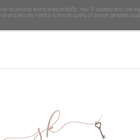
iver its services and to analyze traffic. Your IP address and user-ag
e and security metrics to ensure quality of service, generate usage