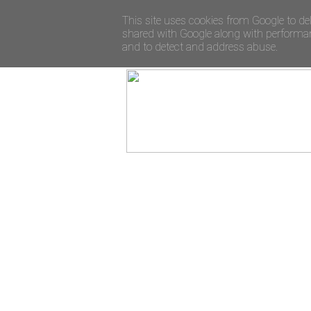
This site uses cookies from Google to del
shared with Google along with performanc
and to detect and address abuse.