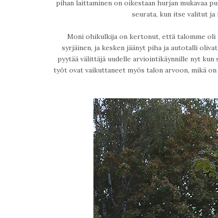
pihan laittaminen on oikestaan hurjan mukavaa puu
seurata, kun itse valitut j
Moni ohikulkija on kertonut, että talomme oli
syrjäinen, ja kesken jäänyt piha ja autotalli oliva
pyytää välittäjä uudelle arviointikäynnille nyt k
työt ovat vaikuttaneet myös talon arvoon, mikä on y