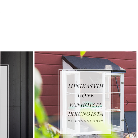
MINIKASVIH
LOVIIS
UONE
ASUNTO
VANHOISTA
SUT: VI
IKKUNOISTA
HAVE
25 AUGUST 2022
27 JUNE 2