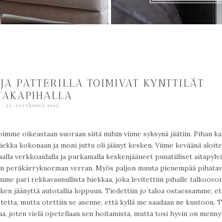
A PATTERILLA TOIMIVAT KYNTTILÄT
TAKAPIHALLA
21. syyskuuta 2019
koimme oikeastaan suoraan siitä mihin viime syksynä jäätiin. Pihan k
hiekka kokonaan ja moni juttu oli jäänyt kesken. Viime keväänä aloite
lla verkkoaidalla ja purkamalla keskenjääneet punatiiliset aitapylv
taman peräkärrykuorman verran. Myös paljon muuta pienempää pihata
asimme pari rekkavaunullista hiekkaa, joka levitettiin pihalle talkoovoi
n jäänyttä autotallia loppuun. Tiedettiin jo taloa ostaessamme, et
stetta, mutta otettiin se asenne, että kyllä me saadaan ne kuntoon. 
, joten vielä opetellaan sen hoitamista, mutta tosi hyvin on mennyt