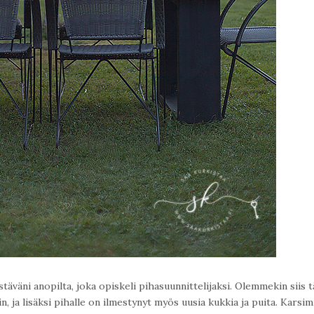
äväni anopilta, joka opiskeli pihasuunnittelijaksi. Olemmekin siis 
n, ja lisäksi pihalle on ilmestynyt myös uusia kukkia ja puita. Karsi