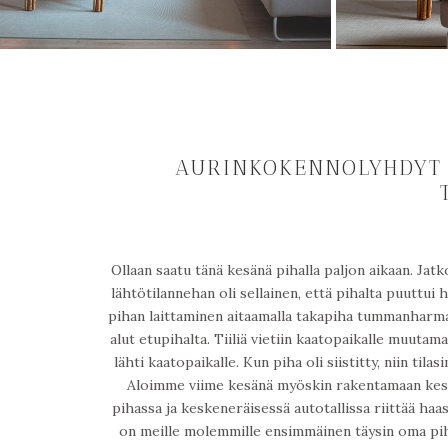
AURINKOKENNOLYHDYT J
Ollaan saatu tänä kesänä pihalla paljon aikaan. Jat
lähtötilannehan oli sellainen, että pihalta puuttui 
pihan laittaminen aitaamalla takapiha tummanharmaa
alut etupihalta. Tiiliä vietiin kaatopaikalle muu
lähti kaatopaikalle. Kun piha oli siistitty, niin til
Aloimme viime kesänä myöskin rakentamaan keske
pihassa ja keskeneräisessä autotallissa riittää haa
on meille molemmille ensimmäinen täysin oma piha