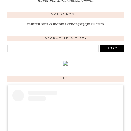
Tervetuloa kurkistamaan meille!
SÄHKÖPOSTI:
minttu.airaksinenmakynen(at)gmail.com
SEARCH THIS BLOG
IG