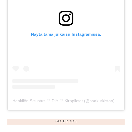
Näytä tämä julkaisu Instagramissa.
Henkilön Sisustus ♡ DIY ♡ Kirppikset (@saakurkistaa) jakama julkaisu
FACEBOOK