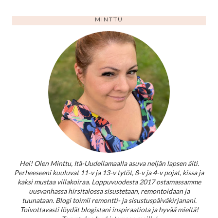
MINTTU
Hei! Olen Minttu, Itä-Uudellamaalla asuva neljän lapsen äiti.
Perheeseeni kuuluvat 11-v ja 13-v tytöt, 8-v ja 4-v pojat, kissa ja
kaksi mustaa villakoiraa. Loppuvuodesta 2017 ostamassamme
uusvanhassa hirsitalossa sisustetaan, remontoidaan ja
tuunataan. Blogi toimii remontti- ja sisustuspäiväkirjanani.
Toivottavasti löydät blogistani inspiraatiota ja hyvää mieltä!