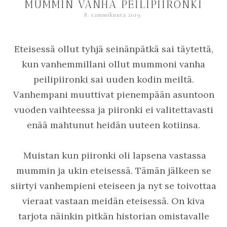
MUMMIN VANHA PEILIPIIRONKI
8. tammikuuta 2019
Eteisessä ollut tyhjä seinänpätkä sai täytettä,
kun vanhemmillani ollut mummoni vanha
peilipiironki sai uuden kodin meiltä.
Vanhempani muuttivat pienempään asuntoon
vuoden vaihteessa ja piironki ei valitettavasti
enää mahtunut heidän uuteen kotiinsa.
Muistan kun piironki oli lapsena vastassa
mummin ja ukin eteisessä. Tämän jälkeen se
siirtyi vanhempieni eteiseen ja nyt se toivottaa
vieraat vastaan meidän eteisessä. On kiva
tarjota näinkin pitkän historian omistavalle