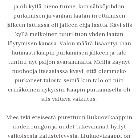
ja oli kyllä hieno tunne, kun sähköjohdon
purkamisen ja vanhan laatan irrottamisen
jälkeen lattiassa oli jälleen ehjä laatta. Kävi siis
kyllä melkoinen tuuri tuon yhden laatan
löytymisen kanssa. Valon määrä lisääntyi ihan
huimasti kaapin purkamisen jälkeen ja talo
tuntuu nyt paljon avarammalta. Meillä käynyt
nuohooja itseasiassa kysyi, että olemmeko
purkaneet talosta seiniä kun talo on niin
erinäköinen nykyisin. Kaapin purkamisella oli
siis valtava vaikutus.
Mies teki eteisestä purettuun liukuovikaappiin
uuden rungon ja uudet tukevammat hyllyt
valkoisesta kalustelevystä. Liukuovikaappi on