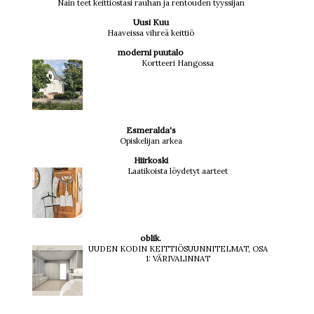
Näin teet keittiöstäsi rauhan ja rentouden tyyssijan
Uusi Kuu
Haaveissa vihreä keittiö
moderni puutalo
Kortteeri Hangossa
Esmeralda's
Opiskelijan arkea
Hiirkoski
Laatikoista löydetyt aarteet
oblik.
UUDEN KODIN KEITTIÖSUUNNITELMAT, OSA
1: VÄRIVALINNAT