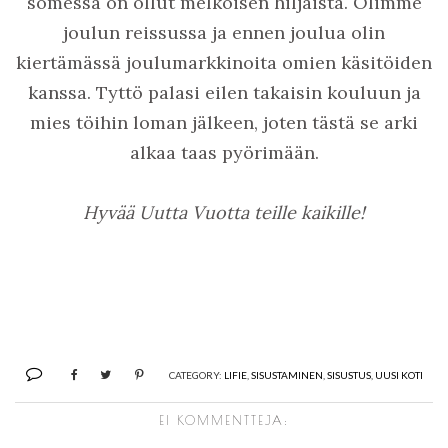
somessa on ollut melkoisen hiljaista. Olimme
joulun reissussa ja ennen joulua olin
kiertämässä joulumarkkinoita omien käsitöiden
kanssa. Tyttö palasi eilen takaisin kouluun ja
mies töihin loman jälkeen, joten tästä se arki
alkaa taas pyörimään.
Hyvää Uutta Vuotta teille kaikille!
CATEGORY:
LIFIE
,
SISUSTAMINEN
,
SISUSTUS
,
UUSI KOTI
EI KOMMENTTEJA: