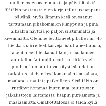
uudien osien asentamista ja päivittämistä.
Tätäkin postausta olen kirjoitellut useampana
päivänä. Myös lämmin kesä on saanut
tarttumaan pihahommien kimppuun ja piha
alkaakin näyttää jo paljon siistimmältä ja
kivemmalta. Olemme levittäneet pihalle mm. 45
t hiekkaa, siirrelleet kasveja, istuttaneet uusia,
rakentaneet hiekkalaatikon ja maalanneet
autotallia. Autotallin parissa riittää vielä
puuhaa, kun puuttuvat räystäslaudat on
tarkoitus miehen kesäloman alettua sahata,
maalata ja naulata paikoilleen. Sisälläkin on
riittänyt hommaa kuten mm. puuttuvien
jalkalistojen laittamista, kaapin purkamista ja
maalaamista. Omakotitalossa ei taida kyllä