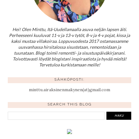
Hei! Olen Minttu, Itä-Uudellamaalla asuva neljän lapsen äiti.
Perheeseeni kuuluvat 11-v ja 13-v tytöt, 8-v ja 4-v pojat, kissa ja
kaksi mustaa villakoiraa. Loppuvuodesta 2017 ostamassamme
uusvanhassa hirsitalossa sisustetaan, remontoidaan ja
tuunataan. Blogi toimii remontti- ja sisustuspäiväkirjanani.
Toivottavasti löydät blogistani inspiraatiota ja hyvää mieltä!
Tervetuloa kurkistamaan meille!
SÄHKÖPOSTI:
minttu.airaksinenmakynen(at)gmail.com
SEARCH THIS BLOG