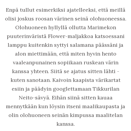
Enpä tullut esimerkiksi ajatelleeksi, että meillä
olisi joskus roosan värinen seinä olohuoneessa.
Olohuoneen hyllyllä ollutta Marimekon
puuterinväristä Flower-maljakkoa katsoessani
lamppu kuitenkin syttyi salamana päässäni ja
alon miettimään, että miten hyvin hento
vaaleanpunainen sopiikaan ruskean värin
kanssa yhteen. Siitä se ajatus sitten lähti -
kuten sanotaan. Kaivoin kaapista värikartat
esiin ja päädyin googlettamaan Tikkurilan
Neito-sävyä. Eihän siinä sitten kauaa
mennytkään kun löysin itseni maalikaupasta ja
olin olohuoneen seinän kimpussa maalitelan
kanssa.