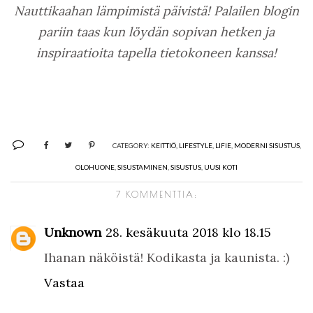
Nauttikaahan lämpimistä päivistä! Palailen blogin
pariin taas kun löydän sopivan hetken ja
inspiraatioita tapella tietokoneen kanssa!
CATEGORY:
KEITTIÖ
,
LIFESTYLE
,
LIFIE
,
MODERNI SISUSTUS
,
OLOHUONE
,
SISUSTAMINEN
,
SISUSTUS
,
UUSI KOTI
7 KOMMENTTIA:
Unknown
28. kesäkuuta 2018 klo 18.15
Ihanan näköistä! Kodikasta ja kaunista. :)
Vastaa