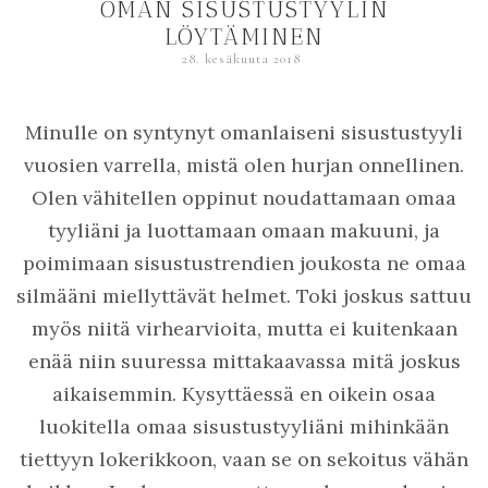
OMAN SISUSTUSTYYLIN
LÖYTÄMINEN
28. kesäkuuta 2018
Minulle on syntynyt omanlaiseni sisustustyyli
vuosien varrella, mistä olen hurjan onnellinen.
Olen vähitellen oppinut noudattamaan omaa
tyyliäni ja luottamaan omaan makuuni, ja
poimimaan sisustustrendien joukosta ne omaa
silmääni miellyttävät helmet. Toki joskus sattuu
myös niitä virhearvioita, mutta ei kuitenkaan
enää niin suuressa mittakaavassa mitä joskus
aikaisemmin. Kysyttäessä en oikein osaa
luokitella omaa sisustustyyliäni mihinkään
tiettyyn lokerikkoon, vaan se on sekoitus vähän