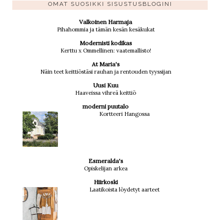
OMAT SUOSIKKI SISUSTUSBLOGINI
Valkoinen Harmaja
Pihahommia ja tämän kesän kesäkukat
Modernisti kodikas
Kerttu x Ommellinen: vaatemallisto!
At Maria's
Näin teet keittiöstäsi rauhan ja rentouden tyyssijan
Uusi Kuu
Haaveissa vihreä keittiö
moderni puutalo
Kortteeri Hangossa
Esmeralda's
Opiskelijan arkea
Hiirkoski
Laatikoista löydetyt aarteet