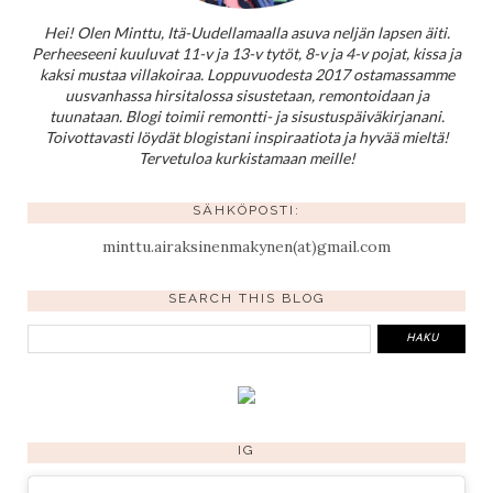
Hei! Olen Minttu, Itä-Uudellamaalla asuva neljän lapsen äiti.
Perheeseeni kuuluvat 11-v ja 13-v tytöt, 8-v ja 4-v pojat, kissa ja
kaksi mustaa villakoiraa. Loppuvuodesta 2017 ostamassamme
uusvanhassa hirsitalossa sisustetaan, remontoidaan ja
tuunataan. Blogi toimii remontti- ja sisustuspäiväkirjanani.
Toivottavasti löydät blogistani inspiraatiota ja hyvää mieltä!
Tervetuloa kurkistamaan meille!
SÄHKÖPOSTI:
minttu.airaksinenmakynen(at)gmail.com
SEARCH THIS BLOG
IG