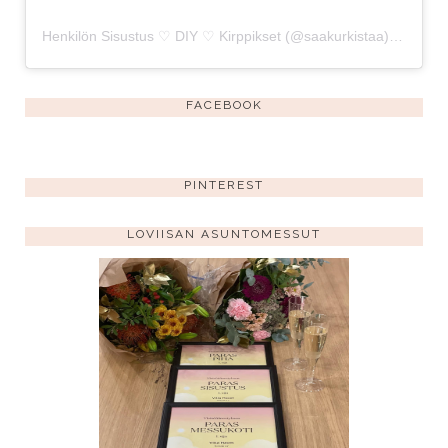
Henkilön Sisustus ♡ DIY ♡ Kirppikset (@saakurkistaa) jakama julkaisu
FACEBOOK
PINTEREST
LOVIISAN ASUNTOMESSUT