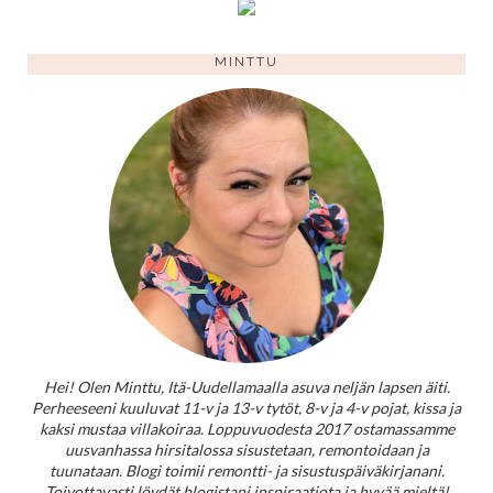
MINTTU
Hei! Olen Minttu, Itä-Uudellamaalla asuva neljän lapsen äiti.
Perheeseeni kuuluvat 11-v ja 13-v tytöt, 8-v ja 4-v pojat, kissa ja
kaksi mustaa villakoiraa. Loppuvuodesta 2017 ostamassamme
uusvanhassa hirsitalossa sisustetaan, remontoidaan ja
tuunataan. Blogi toimii remontti- ja sisustuspäiväkirjanani.
Toivottavasti löydät blogistani inspiraatiota ja hyvää mieltä!