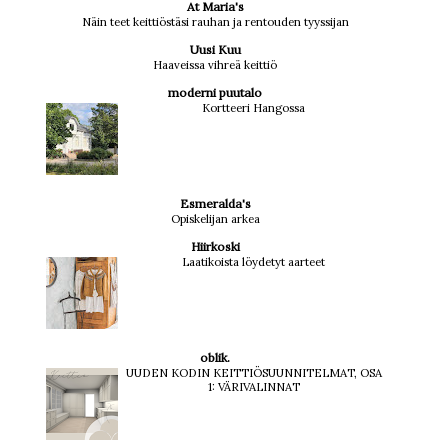
At Maria's
Näin teet keittiöstäsi rauhan ja rentouden tyyssijan
Uusi Kuu
Haaveissa vihreä keittiö
moderni puutalo
Kortteeri Hangossa
Esmeralda's
Opiskelijan arkea
Hiirkoski
Laatikoista löydetyt aarteet
oblik.
UUDEN KODIN KEITTIÖSUUNNITELMAT, OSA
1: VÄRIVALINNAT