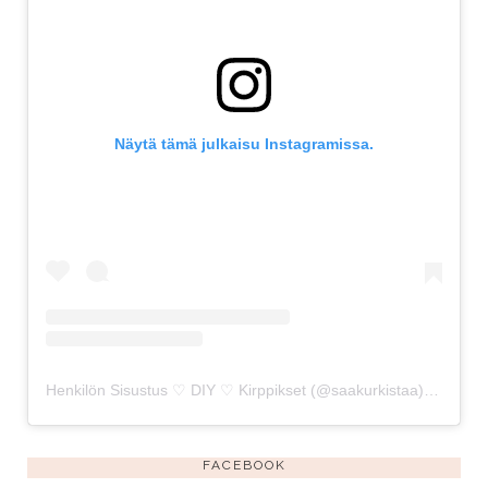
Näytä tämä julkaisu Instagramissa.
Henkilön Sisustus ♡ DIY ♡ Kirppikset (@saakurkistaa) jakama julkaisu
FACEBOOK