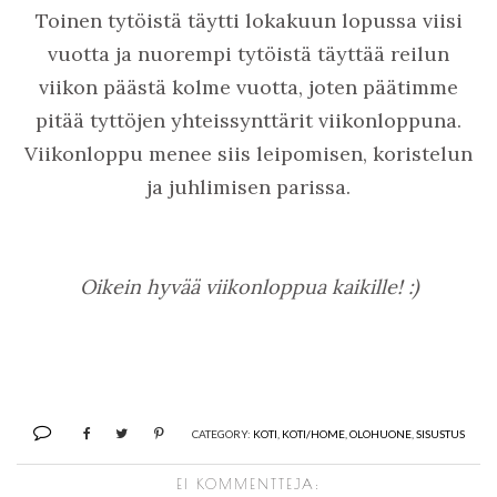
Toinen tytöistä täytti lokakuun lopussa viisi
vuotta ja nuorempi tytöistä täyttää reilun
viikon päästä kolme vuotta, joten päätimme
pitää tyttöjen yhteissynttärit viikonloppuna.
Viikonloppu menee siis leipomisen, koristelun
ja juhlimisen parissa.
Oikein hyvää viikonloppua kaikille! :)
CATEGORY:
KOTI
,
KOTI/HOME
,
OLOHUONE
,
SISUSTUS
EI KOMMENTTEJA: