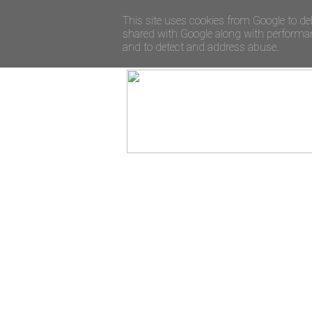
This site uses cookies from Google to del
shared with Google along with performanc
and to detect and address abuse.