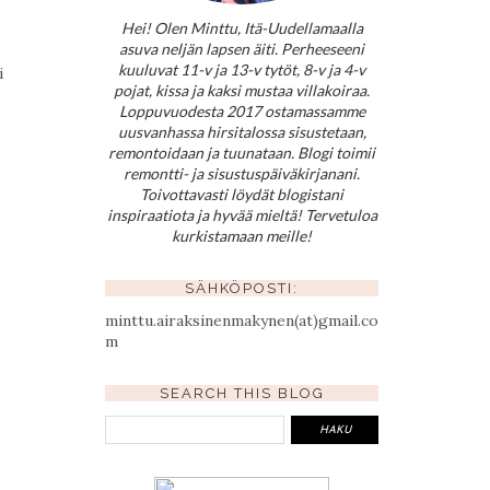
Hei! Olen Minttu, Itä-Uudellamaalla
asuva neljän lapsen äiti. Perheeseeni
kuuluvat 11-v ja 13-v tytöt, 8-v ja 4-v
i
pojat, kissa ja kaksi mustaa villakoiraa.
Loppuvuodesta 2017 ostamassamme
uusvanhassa hirsitalossa sisustetaan,
remontoidaan ja tuunataan. Blogi toimii
remontti- ja sisustuspäiväkirjanani.
Toivottavasti löydät blogistani
inspiraatiota ja hyvää mieltä! Tervetuloa
kurkistamaan meille!
SÄHKÖPOSTI:
minttu.airaksinenmakynen(at)gmail.co
m
SEARCH THIS BLOG