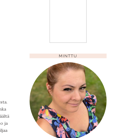
MINTTU
sta.
nka
äältä
o ja
ljaa