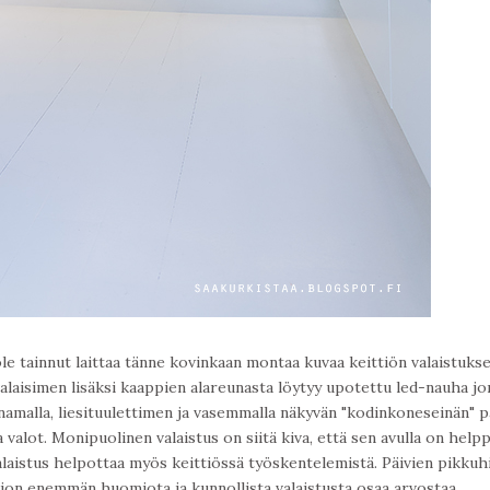
 ole tainnut laittaa tänne kovinkaan montaa kuvaa keittiön valaistukse
alaisimen lisäksi kaappien alareunasta löytyy upotettu led-nauha jo
amalla, liesituulettimen ja vasemmalla näkyvän "kodinkoneseinän" p
a valot. Monipuolinen valaistus on siitä kiva, että sen avulla on helpp
laistus helpottaa myös keittiössä työskentelemistä. Päivien pikkuhi
ljon enemmän huomiota ja kunnollista valaistusta osaa arvostaa.