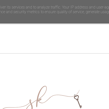
iver its services and to analyze traffic. Your IP address and user-ag
e and security metrics to ensure quality of service, generate usage