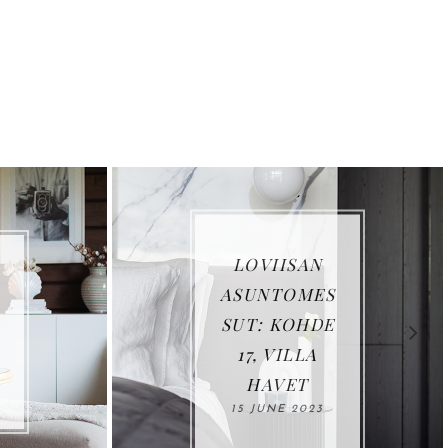
N
MINIKASVIH
ES
UONE
DE
VANHOISTA
A
IKKUNOISTA
25 AUGUST 2022
3