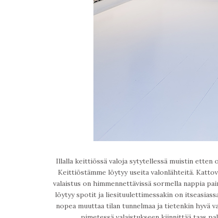
Illalla keittiössä valoja sytytellessä muistin etten
Keittiöstämme löytyy useita valonlähteitä. Kattov
valaistus on himmennettävissä sormella nappia pain
löytyy spotit ja liesituulettimessakin on itseasiass
nopea muuttaa tilan tunnelmaa ja tietenkin hyvä va
pimetessä valaistukseen kiinnittää taas pa