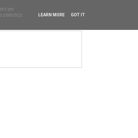
ent are
 statistics,
LEARN MORE
GOT IT