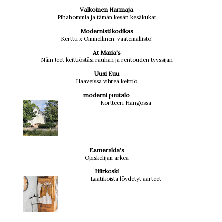
Valkoinen Harmaja
Pihahommia ja tämän kesän kesäkukat
Modernisti kodikas
Kerttu x Ommellinen: vaatemallisto!
At Maria's
Näin teet keittiöstäsi rauhan ja rentouden tyyssijan
Uusi Kuu
Haaveissa vihreä keittiö
moderni puutalo
Kortteeri Hangossa
Esmeralda's
Opiskelijan arkea
Hiirkoski
Laatikoista löydetyt aarteet