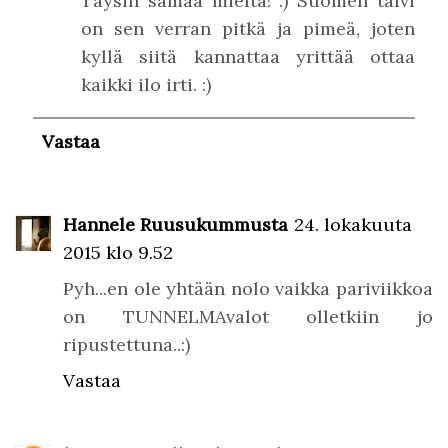
Täysin samaa mieltä! :) Suomen talvi
on sen verran pitkä ja pimeä, joten
kyllä siitä kannattaa yrittää ottaa
kaikki ilo irti. :)
Vastaa
Hannele Ruusukummusta
24. lokakuuta
2015 klo 9.52
Pyh...en ole yhtään nolo vaikka pariviikkoa
on TUNNELMAvalot olletkiin jo
ripustettuna..:)
Vastaa