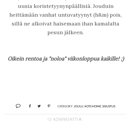
uusia koristetyynynpäällisiä. Jouduin
heittämään vanhat untuvatyynyt (h&m) pois,
sillä ne alkoivat haisemaan ihan kamalalta
pesun jälkeen.
Oikein rentoa ja "noloa" viikonloppua kaikille! ;)
CATEGORY:
JOULU
,
KOTI/HOME
,
SISUSTUS
13 KOMMENTTIA: