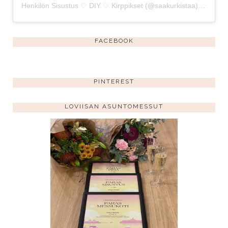
Henkilön Sisustus ♡ DIY ♡ Kirppikset (@saakurkistaa) jakama julkaisu
FACEBOOK
PINTEREST
LOVIISAN ASUNTOMESSUT