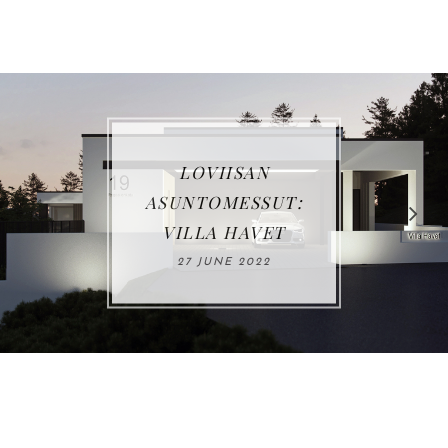
OVIISAN
VUO
TOMESSUT:
LA HAVET
03 J
 JUNE 2022