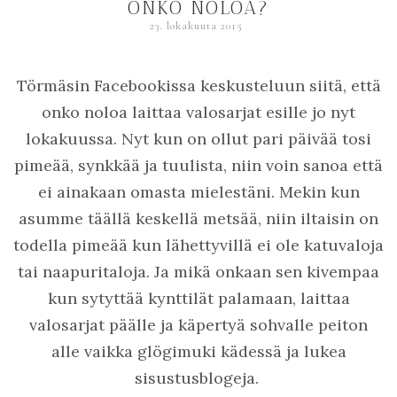
ONKO NOLOA?
23. lokakuuta 2015
Törmäsin Facebookissa keskusteluun siitä, että
onko noloa laittaa valosarjat esille jo nyt
lokakuussa. Nyt kun on ollut pari päivää tosi
pimeää, synkkää ja tuulista, niin voin sanoa että
ei ainakaan omasta mielestäni. Mekin kun
asumme täällä keskellä metsää, niin iltaisin on
todella pimeää kun lähettyvillä ei ole katuvaloja
tai naapuritaloja. Ja mikä onkaan sen kivempaa
kun sytyttää kynttilät palamaan, laittaa
valosarjat päälle ja käpertyä sohvalle peiton
alle vaikka glögimuki kädessä ja lukea
sisustusblogeja.