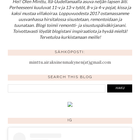
Hei! Olen Minttu, Itä-Uudellamaalla asuva neljän lapsen äiti.
Perheeseeni kuuluvat 11-v ja 13-v tytöt, 8-v ja 4-v pojat, kissa ja
kaksi mustaa villakoiraa. Loppuvuodesta 2017 ostamassamme
uusvanhassa hirsitalossa sisustetaan, remontoidaan ja
tuunataan. Blogi toimii remontti- ja sisustuspäiväkirjanani.
Toivottavasti löydät blogistani inspiraatiota ja hyvää mieltä!
Tervetuloa kurkistamaan meille!
SÄHKÖPOSTI:
minttu.airaksinenmakynen(at)gmail.com
SEARCH THIS BLOG
IG