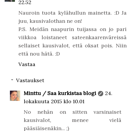
22.52
Nauroin tuota kylähullun mainetta. :D Ja
juu, kausivalothan ne on!
P.S. Meidän naapurin tuijassa on jo pari
viikkoa loistaneet sateenkaarenväreissä
sellaiset kausivalot, että oksat pois. Niin
että nou hätä. :D
Vastaa
Vastaukset
Minttu / Saa kurkistaa blogi
24.
lokakuuta 2015 klo 10.01
No nehän on sitten varsinaiset
kausivalot, menee vielä
pääsiäisenäkin... ;)