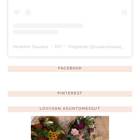
Henkilön Sisustus ♡ DIY ♡ Kirppikset (@saakurkistaa) jakama julkaisu
FACEBOOK
PINTEREST
LOVIISAN ASUNTOMESSUT