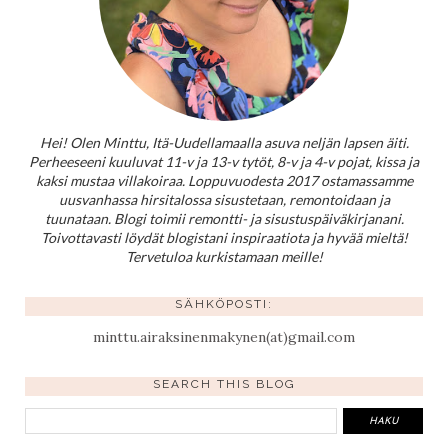
Hei! Olen Minttu, Itä-Uudellamaalla asuva neljän lapsen äiti.
Perheeseeni kuuluvat 11-v ja 13-v tytöt, 8-v ja 4-v pojat, kissa ja
kaksi mustaa villakoiraa. Loppuvuodesta 2017 ostamassamme
uusvanhassa hirsitalossa sisustetaan, remontoidaan ja
tuunataan. Blogi toimii remontti- ja sisustuspäiväkirjanani.
Toivottavasti löydät blogistani inspiraatiota ja hyvää mieltä!
Tervetuloa kurkistamaan meille!
SÄHKÖPOSTI:
minttu.airaksinenmakynen(at)gmail.com
SEARCH THIS BLOG