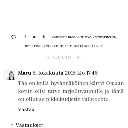
CATEGORY:
BLOGIYHTEISTYÖ
,
KEITTIÖ/KITCHEN
,
KOTI/HOME
,
OLOHUONE
,
SISUSTUS
,
SPONSOROITU
,
TINE K
15 KOMMENTTIA:
Maru
5. lokakuuta 2015 klo 17.46
Tää on kyllä hyvännäköinen kärry! Omaan
kotiin olisi tarve tarjoiluvaunulle ja tämä
on ollut se pikkubudjetin vaihtoehto.
Vastaa
Vastaukset