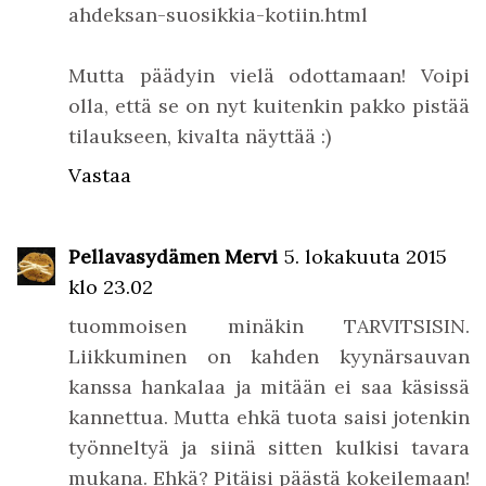
ahdeksan-suosikkia-kotiin.html
Mutta päädyin vielä odottamaan! Voipi
olla, että se on nyt kuitenkin pakko pistää
tilaukseen, kivalta näyttää :)
Vastaa
Pellavasydämen Mervi
5. lokakuuta 2015
klo 23.02
tuommoisen minäkin TARVITSISIN.
Liikkuminen on kahden kyynärsauvan
kanssa hankalaa ja mitään ei saa käsissä
kannettua. Mutta ehkä tuota saisi jotenkin
työnneltyä ja siinä sitten kulkisi tavara
mukana. Ehkä? Pitäisi päästä kokeilemaan!