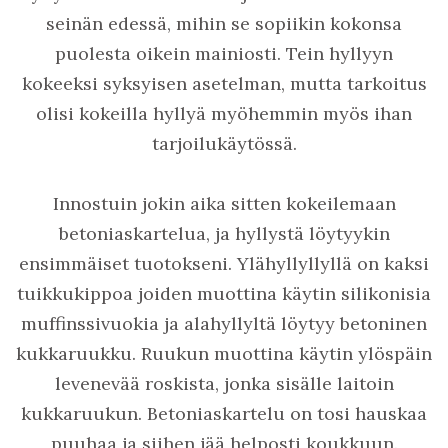
seinän edessä, mihin se sopiikin kokonsa
puolesta oikein mainiosti. Tein hyllyyn
kokeeksi syksyisen asetelman, mutta tarkoitus
olisi kokeilla hyllyä myöhemmin myös ihan
tarjoilukäytössä.
Innostuin jokin aika sitten kokeilemaan
betoniaskartelua, ja hyllystä löytyykin
ensimmäiset tuotokseni. Ylähyllyllyllä on kaksi
tuikkukippoa joiden muottina käytin silikonisia
muffinssivuokia ja alahyllyltä löytyy betoninen
kukkaruukku. Ruukun muottina käytin ylöspäin
levenevää roskista, jonka sisälle laitoin
kukkaruukun. Betoniaskartelu on tosi hauskaa
puuhaa ja siihen jää helposti koukkuun.