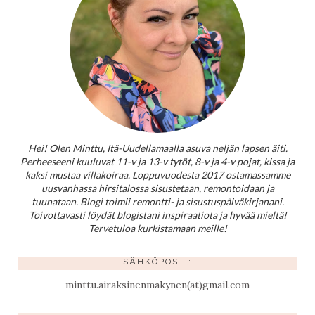
Hei! Olen Minttu, Itä-Uudellamaalla asuva neljän lapsen äiti.
Perheeseeni kuuluvat 11-v ja 13-v tytöt, 8-v ja 4-v pojat, kissa ja
kaksi mustaa villakoiraa. Loppuvuodesta 2017 ostamassamme
uusvanhassa hirsitalossa sisustetaan, remontoidaan ja
tuunataan. Blogi toimii remontti- ja sisustuspäiväkirjanani.
Toivottavasti löydät blogistani inspiraatiota ja hyvää mieltä!
Tervetuloa kurkistamaan meille!
SÄHKÖPOSTI:
minttu.airaksinenmakynen(at)gmail.com