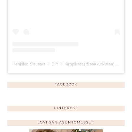
Henkilön Sisustus ♡ DIY ♡ Kirppikset (@saakurkistaa) jakama julkaisu
FACEBOOK
PINTEREST
LOVIISAN ASUNTOMESSUT