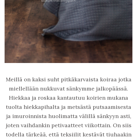
Meillä on kaksi suht pitkäkarvaista koiraa jotka
miellellään nukkuvat sänkymme jalkopäässä.
Hiekkaa ja roskaa kantautuu koirien mukana
tuolta hiekkapihalta ja metsästä putsaamisesta
ja imuroinnista huolimatta välillä sänkyyn asti,
joten vaihdankin petivaatteet viikottain. On siis
todella tärkeää, että teksiilit kestävät tiuhaakin