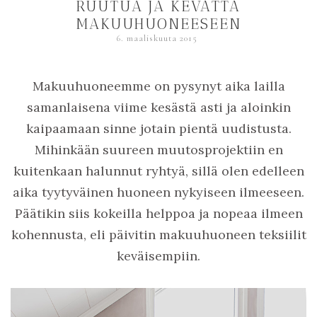
RUUTUA JA KEVÄTTÄ
MAKUUHUONEESEEN
6. maaliskuuta 2015
Makuuhuoneemme on pysynyt aika lailla
samanlaisena viime kesästä asti ja aloinkin
kaipaamaan sinne jotain pientä uudistusta.
Mihinkään suureen muutosprojektiin en
kuitenkaan halunnut ryhtyä, sillä olen edelleen
aika tyytyväinen huoneen nykyiseen ilmeeseen.
Päätikin siis kokeilla helppoa ja nopeaa ilmeen
kohennusta, eli päivitin makuuhuoneen teksiilit
keväisempiin.