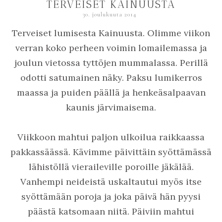
TERVEISET KAINUUSTA
30. joulukuuta 2014
Terveiset lumisesta Kainuusta. Olimme viikon
verran koko perheen voimin lomailemassa ja
joulun vietossa tyttöjen mummalassa. Perillä
odotti satumainen näky. Paksu lumikerros
maassa ja puiden päällä ja henkeäsalpaavan
kaunis järvimaisema.
Viikkoon mahtui paljon ulkoilua raikkaassa
pakkassäässä. Kävimme päivittäin syöttämässä
lähistöllä vieraileville poroille jäkälää.
Vanhempi neideistä uskaltautui myös itse
syöttämään poroja ja joka päivä hän pyysi
päästä katsomaan niitä. Päiviin mahtui