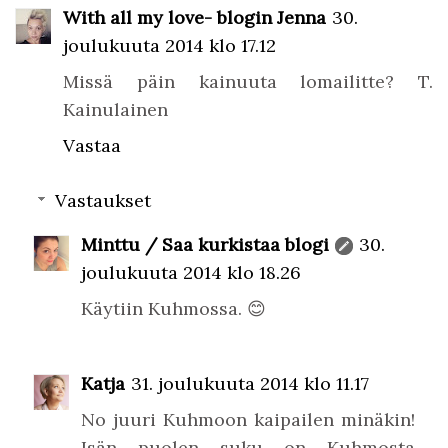
With all my love- blogin Jenna
30.
joulukuuta 2014 klo 17.12
Missä päin kainuuta lomailitte? T.
Kainulainen
Vastaa
Vastaukset
Minttu / Saa kurkistaa blogi
30.
joulukuuta 2014 klo 18.26
Käytiin Kuhmossa. 😊
Katja
31. joulukuuta 2014 klo 11.17
No juuri Kuhmoon kaipailen minäkin!
Isän puolen suku on Kuhmosta