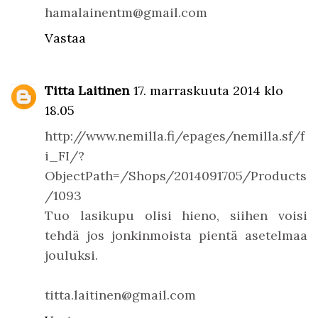
hamalainentm@gmail.com
Vastaa
Titta Laitinen
17. marraskuuta 2014 klo
18.05
http://www.nemilla.fi/epages/nemilla.sf/f
i_FI/?
ObjectPath=/Shops/2014091705/Products
/1093
Tuo lasikupu olisi hieno, siihen voisi
tehdä jos jonkinmoista pientä asetelmaa
jouluksi.
titta.laitinen@gmail.com