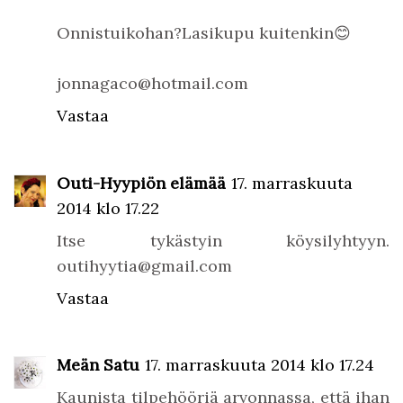
Onnistuikohan?Lasikupu kuitenkin😊
jonnagaco@hotmail.com
Vastaa
Outi-Hyypiön elämää
17. marraskuuta
2014 klo 17.22
Itse tykästyin köysilyhtyyn.
outihyytia@gmail.com
Vastaa
Meän Satu
17. marraskuuta 2014 klo 17.24
Kaunista tilpehööriä arvonnassa, että ihan