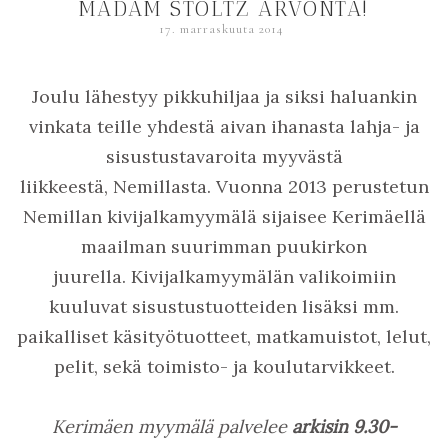
MADAM STOLTZ ARVONTA!
17. marraskuuta 2014
Joulu lähestyy pikkuhiljaa ja siksi haluankin
vinkata teille yhdestä aivan ihanasta lahja- ja
sisustustavaroita myyvästä
liikkeestä,
Nemillasta. Vuonna 2013 perustetun
Nemillan
kivijalkamyymälä sijaisee Kerimäellä
maailman suurimman puukirkon
juurella. Kivijalkamyymälän valikoimiin
kuuluvat sisustustuotteiden lisäksi mm.
paikalliset käsityötuotteet, matkamuistot, lelut,
pelit, sekä toimisto- ja koulutarvikkeet.
Kerimäen myymälä palvelee
arkisin 9.30-