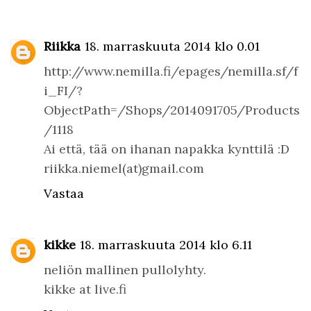
Riikka
18. marraskuuta 2014 klo 0.01
http://www.nemilla.fi/epages/nemilla.sf/f
i_FI/?
ObjectPath=/Shops/2014091705/Products
/1118
Ai että, tää on ihanan napakka kynttilä :D
riikka.niemel(at)gmail.com
Vastaa
kikke
18. marraskuuta 2014 klo 6.11
neliön mallinen pullolyhty.
kikke at live.fi