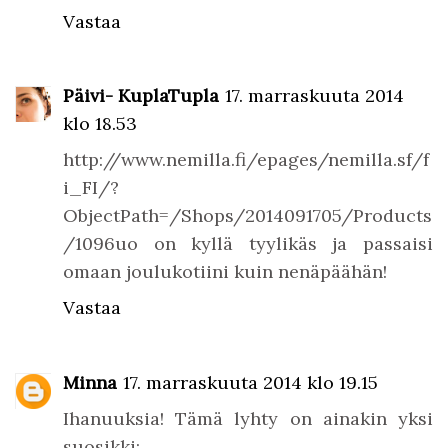
Vastaa
Päivi- KuplaTupla
17. marraskuuta 2014
klo 18.53
http://www.nemilla.fi/epages/nemilla.sf/f
i_FI/?
ObjectPath=/Shops/2014091705/Products
/1096uo on kyllä tyylikäs ja passaisi
omaan joulukotiini kuin nenäpäähän!
Vastaa
Minna
17. marraskuuta 2014 klo 19.15
Ihanuuksia! Tämä lyhty on ainakin yksi
suosikki: