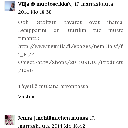
Vilja @ muotoseikka\
17. marraskuuta
2014 klo 18.38
Ooh! Stoltzin tavarat ovat ihania!
Lempparini on juurikin tuo musta
timantti:
http://www.nemilla.fi/epages/nemilla.sf/f
i_FI/?
ObjectPath=/Shops/2014091705/Products
/1096
Täysillä mukana arvonnassa!
Vastaa
Jenna | mehtämiehen muusa
17.
marraskuuta 2014 klo 18.42