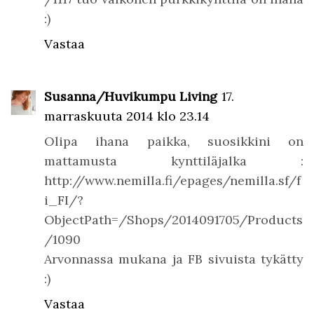
:)
Vastaa
Susanna/Huvikumpu Living
17.
marraskuuta 2014 klo 23.14
Olipa ihana paikka, suosikkini on
mattamusta kynttiläjalka :
http://www.nemilla.fi/epages/nemilla.sf/f
i_FI/?
ObjectPath=/Shops/2014091705/Products
/1090
Arvonnassa mukana ja FB sivuista tykätty
:)
Vastaa