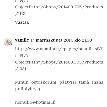
i_FI/?
ObjectPath=/Shops/2014091705/Products
/1118
Vastaa
vanille
17. marraskuuta 2014 klo 21.50
http://www.nemilla.fi/epages/nemilla.sf/f
i_FI/?
ObjectPath=/Shops/2014091705/Products
/1081
Minun ostoskoriini päätyisi tämä ihana
pullolyhty :)
hemulio@hotmail.fi