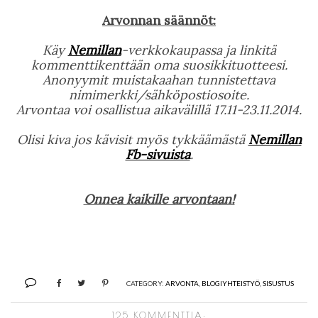
Arvonnan säännöt:
Käy
Nemillan
-verkkokaupassa ja linkitä
kommenttikenttään oma suosikkituotteesi.
Anonyymit muistakaahan tunnistettava
nimimerkki/sähköpostiosoite.
Arvontaa voi osallistua aikavälillä 17.11-23.11.2014.
Olisi kiva jos kävisit myös tykkäämästä
Nemillan
Fb-sivuista
.
Onnea kaikille arvontaan!
CATEGORY:
ARVONTA
,
BLOGIYHTEISTYÖ
,
SISUSTUS
125 KOMMENTTIA: