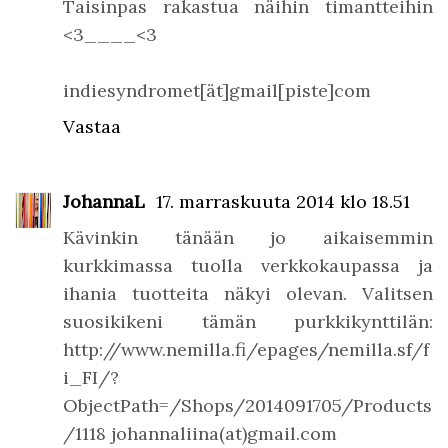
Taisinpas rakastua näihin timantteihin
<3____<3
indiesyndromet[ät]gmail[piste]com
Vastaa
JohannaL
17. marraskuuta 2014 klo 18.51
Kävinkin tänään jo aikaisemmin
kurkkimassa tuolla verkkokaupassa ja
ihania tuotteita näkyi olevan. Valitsen
suosikikeni tämän purkkikynttilän:
http://www.nemilla.fi/epages/nemilla.sf/f
i_FI/?
ObjectPath=/Shops/2014091705/Products
/1118 johannaliina(at)gmail.com