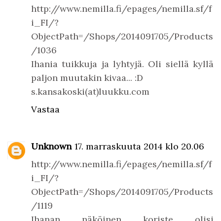
http://www.nemilla.fi/epages/nemilla.sf/f
i_FI/?
ObjectPath=/Shops/2014091705/Products
/1036
Ihania tuikkuja ja lyhtyjä. Oli siellä kyllä
paljon muutakin kivaa... :D
s.kansakoski(at)luukku.com
Vastaa
Unknown
17. marraskuuta 2014 klo 20.06
http://www.nemilla.fi/epages/nemilla.sf/f
i_FI/?
ObjectPath=/Shops/2014091705/Products
/1119
Ihanan näköinen koriste olisi