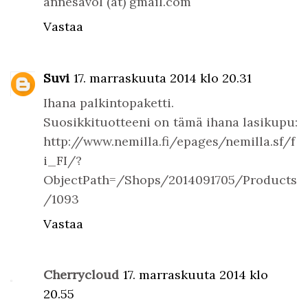
annesavol (at) gmail.com
Vastaa
Suvi
17. marraskuuta 2014 klo 20.31
Ihana palkintopaketti.
Suosikkituotteeni on tämä ihana lasikupu:
http://www.nemilla.fi/epages/nemilla.sf/f
i_FI/?
ObjectPath=/Shops/2014091705/Products
/1093
Vastaa
Cherrycloud
17. marraskuuta 2014 klo
20.55