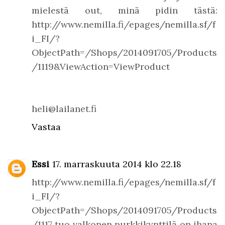
mielestä out, minä pidin tästä:
http://www.nemilla.fi/epages/nemilla.sf/f
i_FI/?
ObjectPath=/Shops/2014091705/Products
/1119&ViewAction=ViewProduct
heli@lailanet.fi
Vastaa
Essi
17. marraskuuta 2014 klo 22.18
http://www.nemilla.fi/epages/nemilla.sf/f
i_FI/?
ObjectPath=/Shops/2014091705/Products
/1117 tuo valkonen purkkikynttilä on ihana