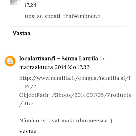
17.24
ups, se sposti: tha6@mbnet.fi
Vastaa
localartisan.fi – Sanna Laurila
17.
marraskuuta 2014 klo 17.33
http://www.nemilla.fi/epages/nemilla.sf/f
i_FI/?
ObjectPath=/Shops/2014091705/Products
/1075
Nämä olis kivat makuuhuoneessa :)
Vastaa