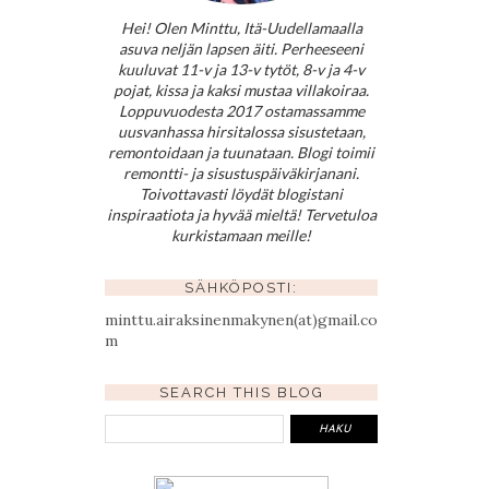
Hei! Olen Minttu, Itä-Uudellamaalla
asuva neljän lapsen äiti. Perheeseeni
kuuluvat 11-v ja 13-v tytöt, 8-v ja 4-v
pojat, kissa ja kaksi mustaa villakoiraa.
Loppuvuodesta 2017 ostamassamme
uusvanhassa hirsitalossa sisustetaan,
remontoidaan ja tuunataan. Blogi toimii
remontti- ja sisustuspäiväkirjanani.
Toivottavasti löydät blogistani
inspiraatiota ja hyvää mieltä! Tervetuloa
kurkistamaan meille!
SÄHKÖPOSTI:
minttu.airaksinenmakynen(at)gmail.co
m
SEARCH THIS BLOG