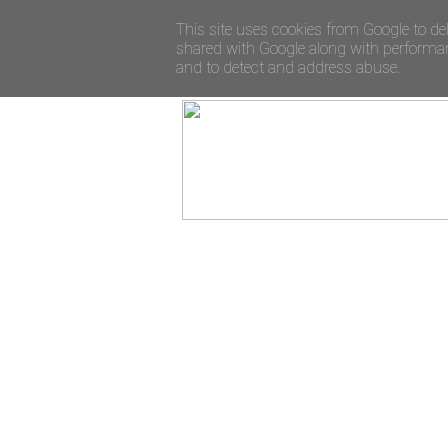
This site uses cookies from Google to del
shared with Google along with performanc
and to detect and address abuse.