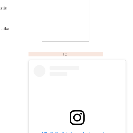
siis
 aika
IG