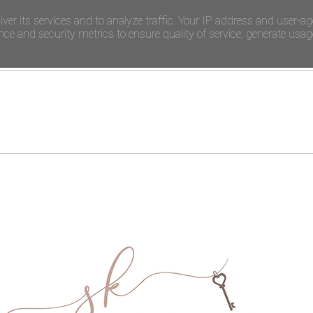
iver its services and to analyze traffic. Your IP address and user-ag
e and security metrics to ensure quality of service, generate usage