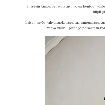
Ihastuin Annon pellavatyynyliinojen hentoon vaalea
hiipii p
Laitoin myös kahvintuoksuisen vaaleanpunaisen tuo
vahva tuoksu, joten jo pelkästään k