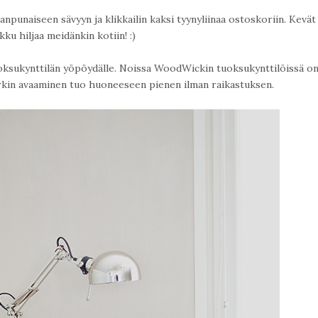
npunaiseen sävyyn ja klikkailin kaksi tyynyliinaa ostoskoriin. Kevät 
ikku hiljaa meidänkin kotiin! :)
ksukynttilän yöpöydälle. Noissa WoodWickin tuoksukynttilöissä on
orkin avaaminen tuo huoneeseen pienen ilman raikastuksen.