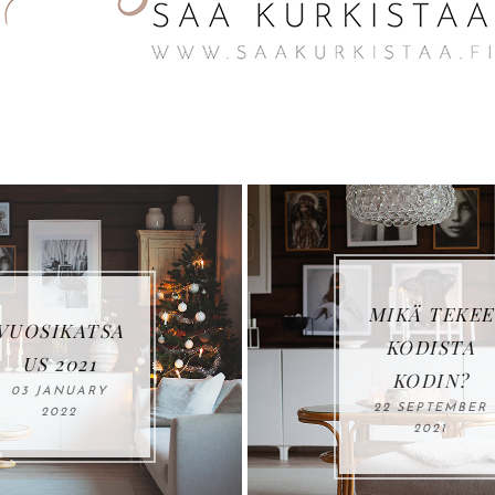
MIKÄ TEKEE
ATSA
KODISTA
21
KODIN?
UARY
22 SEPTEMBER
2
2021