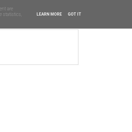
ent are
 statistics,
LEARN MORE
GOT IT