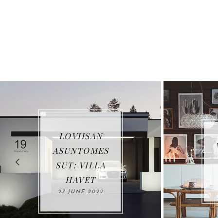
LOVIISAN
VUOSIK
ASUNTOMES
US 20
SUT: VILLA
03 JAN
HAVET
202
27 JUNE 2022