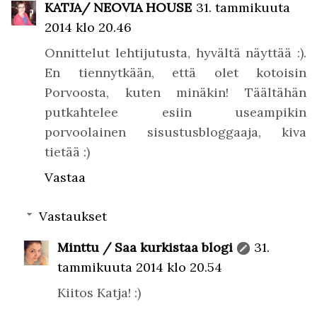
KATJA/ NEOVIA HOUSE
31. tammikuuta
2014 klo 20.46
Onnittelut lehtijutusta, hyvältä näyttää :).
En tiennytkään, että olet kotoisin
Porvoosta, kuten minäkin! Täältähän
putkahtelee esiin useampikin
porvoolainen sisustusbloggaaja, kiva
tietää :)
Vastaa
Vastaukset
Minttu / Saa kurkistaa blogi
31.
tammikuuta 2014 klo 20.54
Kiitos Katja! :)