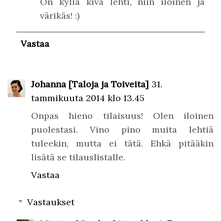
On kyllä kiva lehti, niin iloinen ja
värikäs! :)
Vastaa
Johanna [Taloja ja Toiveita]
31.
tammikuuta 2014 klo 13.45
Onpas hieno tilaisuus! Olen iloinen
puolestasi. Vino pino muita lehtiä
tuleekin, mutta ei tätä. Ehkä pitääkin
lisätä se tilauslistalle.
Vastaa
Vastaukset