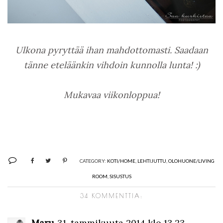
Ulkona pyryttää ihan mahdottomasti. Saadaan
tänne eteläänkin vihdoin kunnolla lunta! :)
Mukavaa viikonloppua!
CATEGORY:
KOTI/HOME
,
LEHTIJUTTU
,
OLOHUONE/LIVING
ROOM
,
SISUSTUS
34 KOMMENTTIA:
Maru
31. tammikuuta 2014 klo 13.23