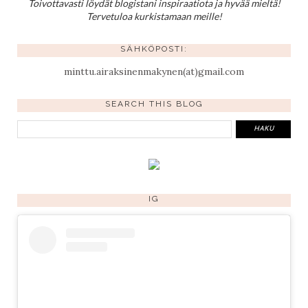
Toivottavasti löydät blogistani inspiraatiota ja hyvää mieltä!
Tervetuloa kurkistamaan meille!
SÄHKÖPOSTI:
minttu.airaksinenmakynen(at)gmail.com
SEARCH THIS BLOG
IG