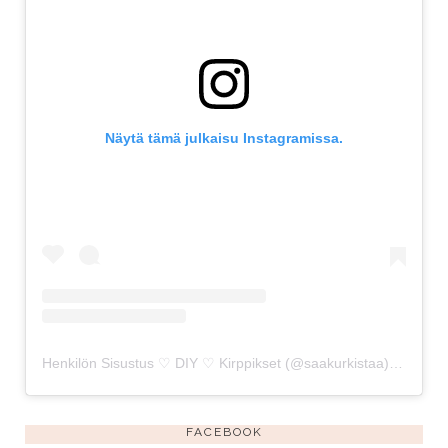
Näytä tämä julkaisu Instagramissa.
Henkilön Sisustus ♡ DIY ♡ Kirppikset (@saakurkistaa) jakama julkaisu
FACEBOOK