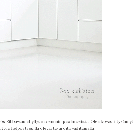
ös Ribba-tauluhyllyt molemmin puolin seinää. Olen kovasti tykänny
ttuu helposti esillä olevia tavaroita vaihtamalla.