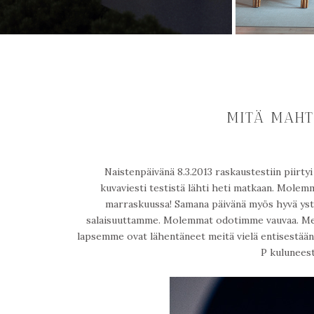
MITÄ MAHT
Naistenpäivänä 8.3.2013 raskaustestiin piirtyi
kuvaviesti testistä lähti heti matkaan. Mole
marraskuussa! Samana päivänä myös hyvä ystäv
salaisuuttamme. Molemmat odotimme vauvaa. Meist
lapsemme ovat lähentäneet meitä vielä entisestään.
P kuluneest