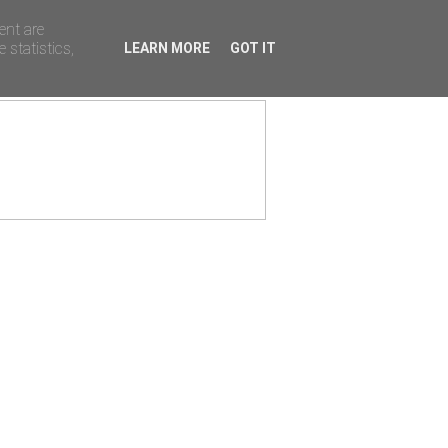
ent are
 statistics,
LEARN MORE
GOT IT