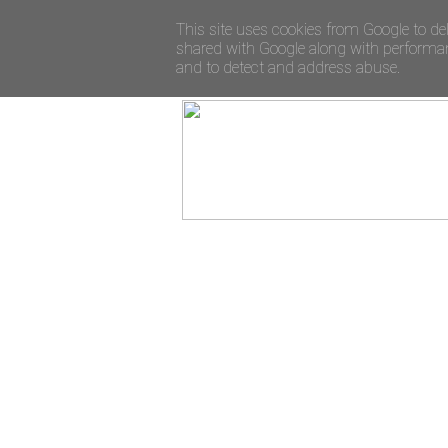
This site uses cookies from Google to del
shared with Google along with performanc
and to detect and address abuse.