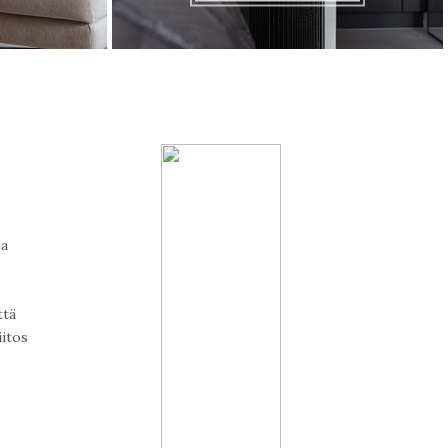
ja
ttä
iitos