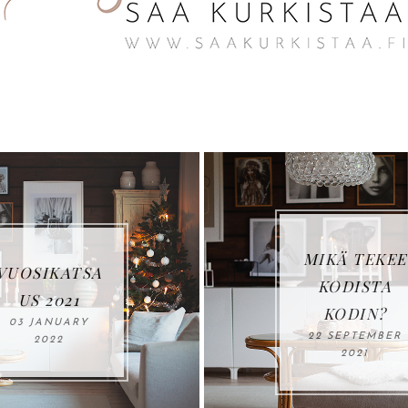
LOVIISAN
MIKÄ TEKEE
ASUNTOMES
KODISTA
SUT: KOHDE
KODIN?
17, VILLA
22 SEPTEMBER
HAVET
2021
15 JUNE 2023