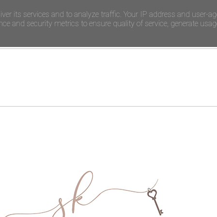
iver its services and to analyze traffic. Your IP address and user-ag
e and security metrics to ensure quality of service, generate usage