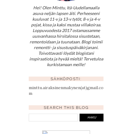
Hei! Olen Minttu, Itä-Uudellamaalla
asuva neljän lapsen äiti. Perheeseeni
kuuluvat 11-v ja 13-v tytöt, 8-v ja 4-v
pojat, kissa ja kaksi mustaa villakoiraa.
Loppuvuodesta 2017 ostamassamme
uusvanhassa hirsitalossa sisustetaan,
remontoidaan ja tuunataan. Blogi toimii
remontti- ja sisustuspäiväkirjanani.
Toivottavasti löydät blogistani
inspiraatiota ja hyvää mieltä! Tervetuloa
kurkistamaan meille!
SÄHKÖPOSTI:
minttu.airaksinenmakynen(at)gmail.co
m
SEARCH THIS BLOG