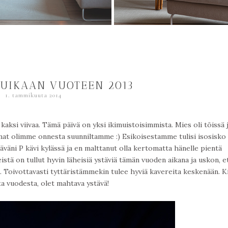
UIKAAN VUOTEEN 2013
1. tammikuuta 2014
 kaksi viivaa. Tämä päivä on yksi ikimuistoisimmista. Mies oli töissä 
mmat olimme onnesta suunniltamme :) Esikoisestamme tulisi isosisko
äni P kävi kylässä ja en malttanut olla kertomatta hänelle pientä
ä on tullut hyvin läheisiä ystäviä tämän vuoden aikana ja uskon, e
 Toivottavasti tyttäristämmekin tulee hyviä kavereita keskenään. K
a vuodesta, olet mahtava ystävä!