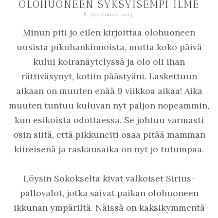
OLOHUONEEN SYKSYISEMPI ILME
8. syyskuuta 2013
Minun piti jo eilen kirjoittaa olohuoneen
uusista pikuhankinnoista, mutta koko päivä
kului koiranäytelyssä ja olo oli ihan
rättiväsynyt, kotiin päästyäni. Laskettuun
aikaan on muuten enää 9 viikkoa aikaa! Aika
muuten tuntuu kuluvan nyt paljon nopeammin,
kun esikoista odottaessa. Se johtuu varmasti
osin siitä, että pikkuneiti osaa pitää mamman
kiireisenä ja raskausaika on nyt jo tutumpaa.
Löysin Sokokselta kivat valkoiset Sirius-
pallovalot, jotka saivat paikan olohuoneen
ikkunan ympäriltä. Näissä on kaksikymmentä