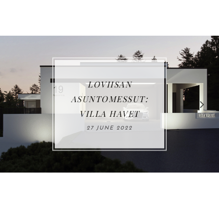
LOVIISAN
V
UNTOMESSUT:
ILLA HAVET
0
27 JUNE 2022