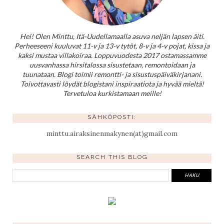
Hei! Olen Minttu, Itä-Uudellamaalla asuva neljän lapsen äiti.
Perheeseeni kuuluvat 11-v ja 13-v tytöt, 8-v ja 4-v pojat, kissa ja
kaksi mustaa villakoiraa. Loppuvuodesta 2017 ostamassamme
uusvanhassa hirsitalossa sisustetaan, remontoidaan ja
tuunataan. Blogi toimii remontti- ja sisustuspäiväkirjanani.
Toivottavasti löydät blogistani inspiraatiota ja hyvää mieltä!
Tervetuloa kurkistamaan meille!
SÄHKÖPOSTI:
minttu.airaksinenmakynen(at)gmail.com
SEARCH THIS BLOG