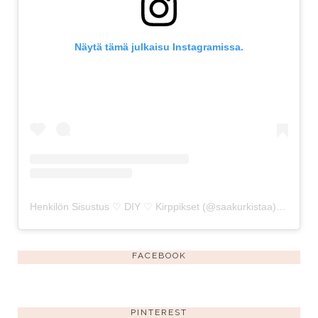
Näytä tämä julkaisu Instagramissa.
Henkilön Sisustus ♡ DIY ♡ Kirppikset (@saakurkistaa) jakama julkaisu
FACEBOOK
PINTEREST