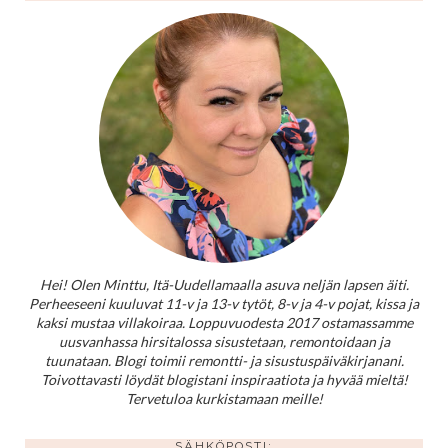
Hei! Olen Minttu, Itä-Uudellamaalla asuva neljän lapsen äiti.
Perheeseeni kuuluvat 11-v ja 13-v tytöt, 8-v ja 4-v pojat, kissa ja
kaksi mustaa villakoiraa. Loppuvuodesta 2017 ostamassamme
uusvanhassa hirsitalossa sisustetaan, remontoidaan ja
tuunataan. Blogi toimii remontti- ja sisustuspäiväkirjanani.
Toivottavasti löydät blogistani inspiraatiota ja hyvää mieltä!
Tervetuloa kurkistamaan meille!
SÄHKÖPOSTI: