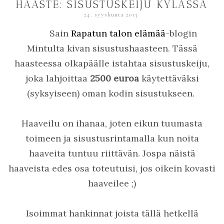
HAASTE: SISUSTUSKEIJU KYLÄSSÄ
24. syyskuuta 2013
Sain
Rapatun talon elämää
-blogin
Mintulta kivan sisustushaasteen. Tässä
haasteessa olkapäälle istahtaa sisustuskeiju,
joka lahjoittaa
2500 euroa
käytettäväksi
(syksyiseen) oman kodin sisustukseen.
Haaveilu on ihanaa, joten eikun tuumasta
toimeen ja sisustusrintamalla kun noita
haaveita tuntuu riittävän. Jospa näistä
haaveista edes osa toteutuisi, jos oikein kovasti
haaveilee ;)
Isoimmat hankinnat joista tällä hetkellä