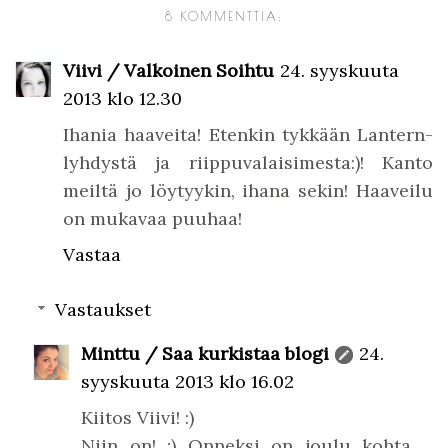
8 KOMMENTTIA:
Viivi / Valkoinen Soihtu
24. syyskuuta
2013 klo 12.30
Ihania haaveita! Etenkin tykkään Lantern-
lyhdystä ja riippuvalaisimesta:)! Kanto
meiltä jo löytyykin, ihana sekin! Haaveilu
on mukavaa puuhaa!
Vastaa
Vastaukset
Minttu / Saa kurkistaa blogi
24.
syyskuuta 2013 klo 16.02
Kiitos Viivi! :)
Niin on! :) Onneksi on joulu kohta,