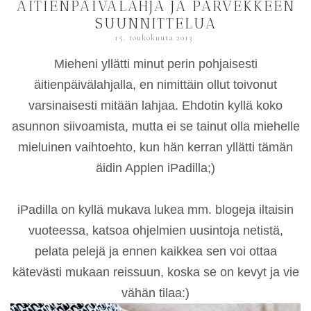
ÄITIENPÄIVÄLAHJA JA PARVEKKEEN
SUUNNITTELUA
15. toukokuuta 2013
Mieheni yllätti minut perin pohjaisesti
äitienpäivälahjalla, en nimittäin ollut toivonut
varsinaisesti mitään lahjaa. Ehdotin kyllä koko
asunnon siivoamista, mutta ei se tainut olla miehelle
mieluinen vaihtoehto, kun hän kerran yllätti tämän
äidin Applen iPadilla;)
iPadilla on kyllä mukava lukea mm. blogeja iltaisin
vuoteessa, katsoa ohjelmien uusintoja netistä,
pelata pelejä ja ennen kaikkea sen voi ottaa
kätevästi mukaan reissuun, koska se on kevyt ja vie
vähän tilaa:)