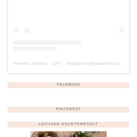
Henkilön Sisustus ♡ DIY ♡ Kirppikset (@saakurkistaa) jakama julkaisu
FACEBOOK
PINTEREST
LOVIISAN ASUNTOMESSUT