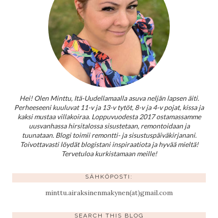
Hei! Olen Minttu, Itä-Uudellamaalla asuva neljän lapsen äiti.
Perheeseeni kuuluvat 11-v ja 13-v tytöt, 8-v ja 4-v pojat, kissa ja
kaksi mustaa villakoiraa. Loppuvuodesta 2017 ostamassamme
uusvanhassa hirsitalossa sisustetaan, remontoidaan ja
tuunataan. Blogi toimii remontti- ja sisustuspäiväkirjanani.
Toivottavasti löydät blogistani inspiraatiota ja hyvää mieltä!
Tervetuloa kurkistamaan meille!
SÄHKÖPOSTI:
minttu.airaksinenmakynen(at)gmail.com
SEARCH THIS BLOG