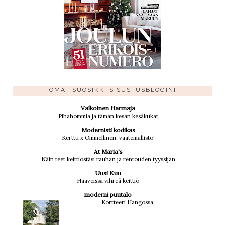
OMAT SUOSIKKI SISUSTUSBLOGINI
Valkoinen Harmaja
Pihahommia ja tämän kesän kesäkukat
Modernisti kodikas
Kerttu x Ommellinen: vaatemallisto!
At Maria's
Näin teet keittiöstäsi rauhan ja rentouden tyyssijan
Uusi Kuu
Haaveissa vihreä keittiö
moderni puutalo
Kortteeri Hangossa