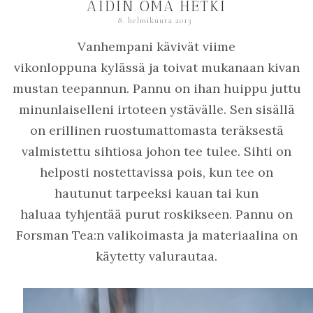
ÄIDIN OMA HETKI
8. helmikuuta 2013
Vanhempani kävivät viime
vikonloppuna kylässä ja toivat mukanaan kivan
mustan teepannun. Pannu on ihan huippu juttu
minunlaiselleni irtoteen ystävälle. Sen sisällä
on erillinen ruostumattomasta teräksestä
valmistettu sihtiosa johon tee tulee. Sihti on
helposti nostettavissa pois, kun tee on
hautunut tarpeeksi kauan tai kun
haluaa tyhjentää purut roskikseen. Pannu on
Forsman Tea:n valikoimasta ja materiaalina on
käytetty valurautaa.