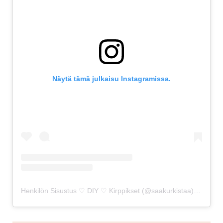
Näytä tämä julkaisu Instagramissa.
Henkilön Sisustus ♡ DIY ♡ Kirppikset (@saakurkistaa) jakama julkaisu