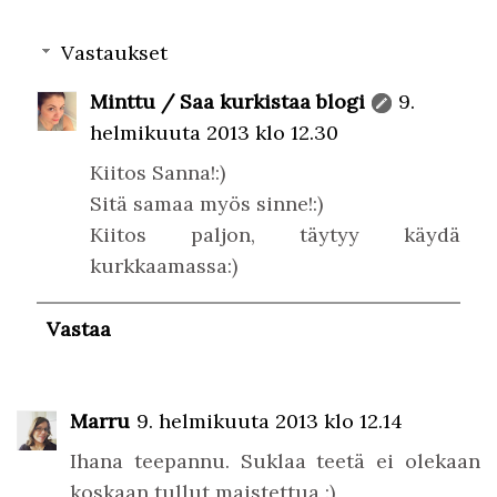
Vastaukset
Minttu / Saa kurkistaa blogi
9.
helmikuuta 2013 klo 12.30
Kiitos Sanna!:)
Sitä samaa myös sinne!:)
Kiitos paljon, täytyy käydä
kurkkaamassa:)
Vastaa
Marru
9. helmikuuta 2013 klo 12.14
Ihana teepannu. Suklaa teetä ei olekaan
koskaan tullut maistettua :)