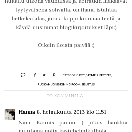
nukkuu ulkona vaunuissa ja koiratkin makaavat
tyytyväisenä sohvalla, on ihana istahtaa
hetkeksi alas, juoda kuppi kuumaa teetä ja
käydä uusimmat blogikirjoitukset läpi:)
Oikein iloista päivää!:)
CATEGORY:
KOTI/HOME
,
LIFESTYTE
,
RUOKAHUONE/DINING ROOM
,
SISUSTUS
20 KOMMENTTIA:
Hanna
8. helmikuuta 2013 klo 11.51
Nam! Kaunis pannu :) pitäis hankkia
muutama noita kastehelmikulhoja ..