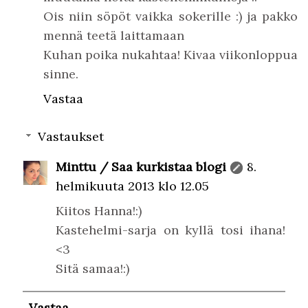
Ois niin söpöt vaikka sokerille :) ja pakko
mennä teetä laittamaan
Kuhan poika nukahtaa! Kivaa viikonloppua
sinne.
Vastaa
Vastaukset
Minttu / Saa kurkistaa blogi
8.
helmikuuta 2013 klo 12.05
Kiitos Hanna!:)
Kastehelmi-sarja on kyllä tosi ihana!
<3
Sitä samaa!:)
Vastaa