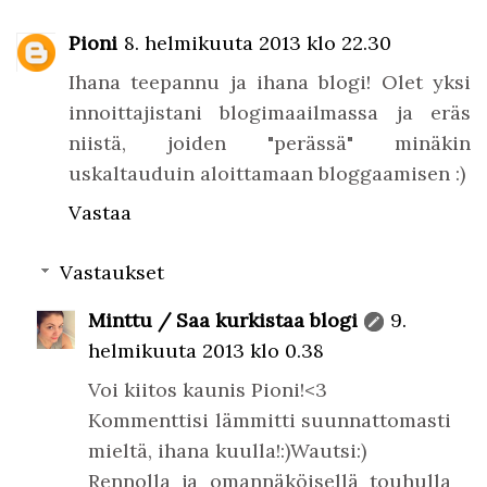
Pioni
8. helmikuuta 2013 klo 22.30
Ihana teepannu ja ihana blogi! Olet yksi
innoittajistani blogimaailmassa ja eräs
niistä, joiden "perässä" minäkin
uskaltauduin aloittamaan bloggaamisen :)
Vastaa
Vastaukset
Minttu / Saa kurkistaa blogi
9.
helmikuuta 2013 klo 0.38
Voi kiitos kaunis Pioni!<3
Kommenttisi lämmitti suunnattomasti
mieltä, ihana kuulla!:)Wautsi:)
Rennolla ja omannäköisellä touhulla