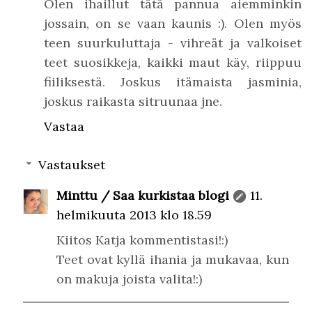
Olen ihaillut tätä pannua aiemminkin
jossain, on se vaan kaunis :). Olen myös
teen suurkuluttaja - vihreät ja valkoiset
teet suosikkeja, kaikki maut käy, riippuu
fiiliksestä. Joskus itämaista jasminia,
joskus raikasta sitruunaa jne.
Vastaa
Vastaukset
Minttu / Saa kurkistaa blogi
11.
helmikuuta 2013 klo 18.59
Kiitos Katja kommentistasi!:)
Teet ovat kyllä ihania ja mukavaa, kun
on makuja joista valita!:)