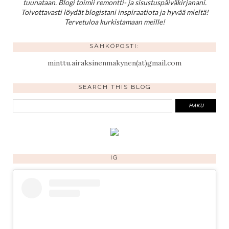
tuunataan. Blogi toimii remontti- ja sisustuspäiväkirjanani.
Toivottavasti löydät blogistani inspiraatiota ja hyvää mieltä!
Tervetuloa kurkistamaan meille!
SÄHKÖPOSTI:
minttu.airaksinenmakynen(at)gmail.com
SEARCH THIS BLOG
IG