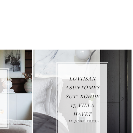
LOVIISAN
MIN
ASUNTOMES
U
SUT: KOHDE
VAN
17, VILLA
IKKU
HAVET
25 AU
15 JUNE 2023