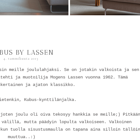
BUS BY LASSEN
4. tammikuuta 2013
sin meille joululahjaksi. Se on jotakin valkoista ja sen
itehti ja muotoilija Mogens Lassen vuonna 1962. Tämä
nkertainen ja ajaton klassikko.
ietenkin, Kubus-kynttilänjalka.
 jot
en joulu oli oiva tekosyy hankkia se meille;) Pitkää
 välillä, mutta päädyin lopulta valkoiseen. Valkoinen
 kun tuolla sisustusmaulla on tapana aina silloin tällöi
muuttua..:)