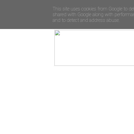
This site uses cookies from Google to del
shared with Google along with performanc
and to detect and address abuse.