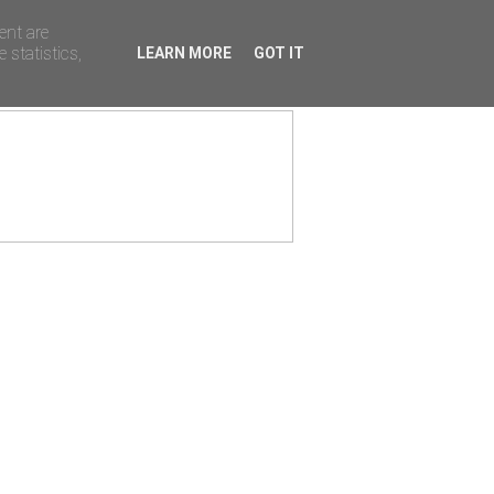
ent are
 statistics,
LEARN MORE
GOT IT