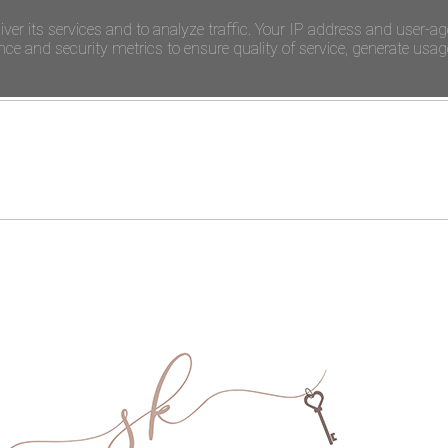
iver its services and to analyze traffic. Your IP address and user-ag
e and security metrics to ensure quality of service, generate usage