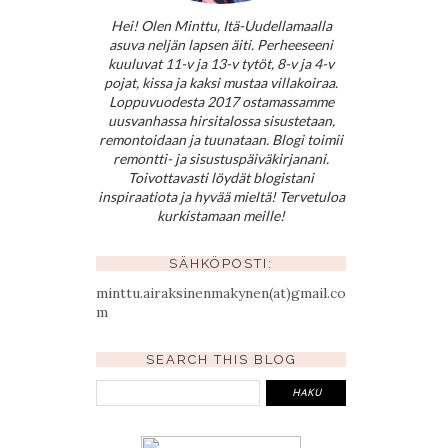
Hei! Olen Minttu, Itä-Uudellamaalla
asuva neljän lapsen äiti. Perheeseeni
kuuluvat 11-v ja 13-v tytöt, 8-v ja 4-v
pojat, kissa ja kaksi mustaa villakoiraa.
Loppuvuodesta 2017 ostamassamme
uusvanhassa hirsitalossa sisustetaan,
remontoidaan ja tuunataan. Blogi toimii
remontti- ja sisustuspäiväkirjanani.
Toivottavasti löydät blogistani
inspiraatiota ja hyvää mieltä! Tervetuloa
kurkistamaan meille!
SÄHKÖPOSTI:
minttu.airaksinenmakynen(at)gmail.co
m
SEARCH THIS BLOG