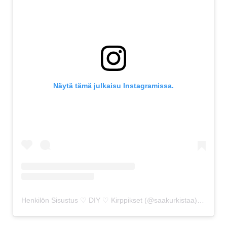
Näytä tämä julkaisu Instagramissa.
Henkilön Sisustus ♡ DIY ♡ Kirppikset (@saakurkistaa) jakama julkaisu