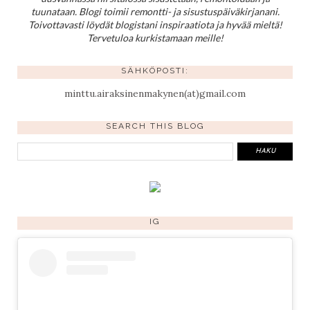
tuunataan. Blogi toimii remontti- ja sisustuspäiväkirjanani.
Toivottavasti löydät blogistani inspiraatiota ja hyvää mieltä!
Tervetuloa kurkistamaan meille!
SÄHKÖPOSTI:
minttu.airaksinenmakynen(at)gmail.com
SEARCH THIS BLOG
IG