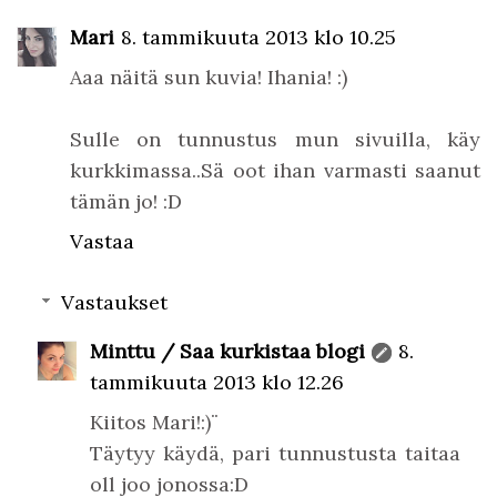
Mari
8. tammikuuta 2013 klo 10.25
Aaa näitä sun kuvia! Ihania! :)
Sulle on tunnustus mun sivuilla, käy
kurkkimassa..Sä oot ihan varmasti saanut
tämän jo! :D
Vastaa
Vastaukset
Minttu / Saa kurkistaa blogi
8.
tammikuuta 2013 klo 12.26
Kiitos Mari!:)¨
Täytyy käydä, pari tunnustusta taitaa
oll joo jonossa:D