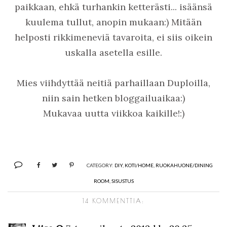
paikkaan, ehkä turhankin ketterästi... isäänsä
kuulema tullut, anopin mukaan:) Mitään
helposti rikkimeneviä tavaroita, ei siis oikein
uskalla asetella esille.
Mies viihdyttää neitiä parhaillaan Duploilla,
niin sain hetken bloggailuaikaa:)
Mukavaa uutta viikkoa kaikille!:)
CATEGORY:
DIY
,
KOTI/HOME
,
RUOKAHUONE/DINING
ROOM
,
SISUSTUS
14 KOMMENTTIA: