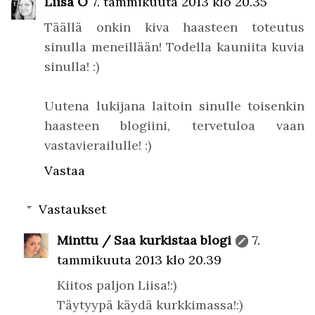
Liisa O
7. tammikuuta 2013 klo 20.35
Täällä onkin kiva haasteen toteutus
sinulla meneillään! Todella kauniita kuvia
sinulla! :)
Uutena lukijana laitoin sinulle toisenkin
haasteen blogiini, tervetuloa vaan
vastavierailulle! :)
Vastaa
Vastaukset
Minttu / Saa kurkistaa blogi
7.
tammikuuta 2013 klo 20.39
Kiitos paljon Liisa!:)
Täytyypä käydä kurkkimassa!:)