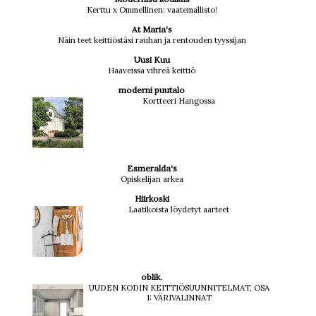
Kerttu x Ommellinen: vaatemallisto!
At Maria's
Näin teet keittiöstäsi rauhan ja rentouden tyyssijan
Uusi Kuu
Haaveissa vihreä keittiö
moderni puutalo
Kortteeri Hangossa
Esmeralda's
Opiskelijan arkea
Hiirkoski
Laatikoista löydetyt aarteet
oblik.
UUDEN KODIN KEITTIÖSUUNNITELMAT, OSA
1: VÄRIVALINNAT