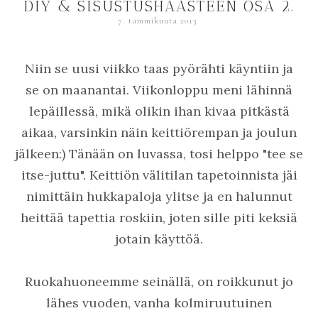
DIY & SISUSTUSHAASTEEN OSA 2.
7. tammikuuta 2013
Niin se uusi viikko taas pyörähti käyntiin ja
se on maanantai. Viikonloppu meni lähinnä
lepäillessä, mikä olikin ihan kivaa pitkästä
aikaa, varsinkin näin keittiörempan ja joulun
jälkeen:) Tänään on luvassa, tosi helppo "tee se
itse-juttu". Keittiön välitilan tapetoinnista jäi
nimittäin hukkapaloja ylitse ja en halunnut
heittää tapettia roskiin, joten sille piti keksiä
jotain käyttöä.
Ruokahuoneemme seinällä, on roikkunut jo
lähes vuoden, vanha kolmiruutuinen