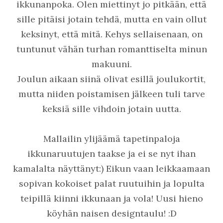
ikkunanpoka. Olen miettinyt jo pitkään, että
sille pitäisi jotain tehdä, mutta en vain ollut
keksinyt, että mitä. Kehys sellaisenaan, on
tuntunut vähän turhan romanttiselta minun
makuuni.
Joulun aikaan siinä olivat esillä joulukortit,
mutta niiden poistamisen jälkeen tuli tarve
keksiä sille vihdoin jotain uutta.
Mallailin ylijäämä tapetinpaloja
ikkunaruutujen taakse ja ei se nyt ihan
kamalalta näyttänyt:) Eikun vaan leikkaamaan
sopivan kokoiset palat ruutuihin ja lopulta
teipillä kiinni ikkunaan ja vola! Uusi hieno
köyhän naisen designtaulu! :D