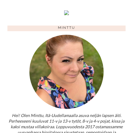
MINTTU
Hei! Olen Minttu, Itä-Uudellamaalla asuva neljän lapsen äiti.
Perheeseeni kuuluvat 11-v ja 13-v tytöt, 8-v ja 4-v pojat, kissa ja
kaksi mustaa villakoiraa. Loppuvuodesta 2017 ostamassamme
uusvanhassa hirsitalossa sisustetaan, remontoidaan ja