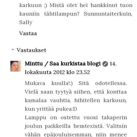
karkuun ;) Mistä olet hei hankkinut tuon
kauniin tähtilampun? Sunnuntaiterkuin,
Sally
Vastaa
Vastaukset
Minttu / Saa kurkistaa blogi
14.
lokakuuta 2012 klo 23.52
Mukava kuulla!:) Sitä odotellessa.
Vielä saan tyytyä siihen, että konttaa
kamalaa vauhtia, hihitellen karkuun,
kun yrittää pukea:D
Lamppu on ostettu vuosi takaperin
joulun paikkeilla hemtexistä. Valitsin
vähän epäjouluisemman, niin menee