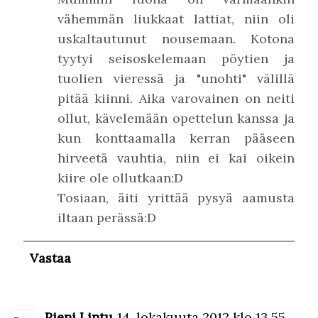
vähemmän liukkaat lattiat, niin oli
uskaltautunut nousemaan. Kotona
tyytyi seisoskelemaan pöytien ja
tuolien vieressä ja "unohti" välillä
pitää kiinni. Aika varovainen on neiti
ollut, kävelemään opettelun kanssa ja
kun konttaamalla kerran pääseen
hirveetä vauhtia, niin ei kai oikein
kiire ole ollutkaan:D
Tosiaan, äiti yrittää pysyä aamusta
iltaan perässä:D
Vastaa
Pieni Lintu
14. lokakuuta 2012 klo 13.55