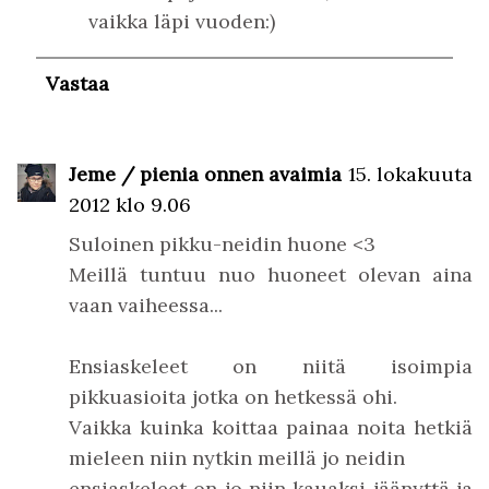
vaikka läpi vuoden:)
Vastaa
Jeme / pienia onnen avaimia
15. lokakuuta
2012 klo 9.06
Suloinen pikku-neidin huone <3
Meillä tuntuu nuo huoneet olevan aina
vaan vaiheessa...
Ensiaskeleet on niitä isoimpia
pikkuasioita jotka on hetkessä ohi.
Vaikka kuinka koittaa painaa noita hetkiä
mieleen niin nytkin meillä jo neidin
ensiaskeleet on jo niin kauaksi jäänyttä ja