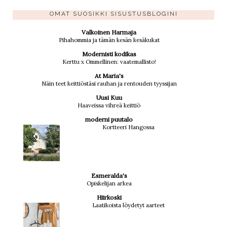
OMAT SUOSIKKI SISUSTUSBLOGINI
Valkoinen Harmaja
Pihahommia ja tämän kesän kesäkukat
Modernisti kodikas
Kerttu x Ommellinen: vaatemallisto!
At Maria's
Näin teet keittiöstäsi rauhan ja rentouden tyyssijan
Uusi Kuu
Haaveissa vihreä keittiö
moderni puutalo
Kortteeri Hangossa
Esmeralda's
Opiskelijan arkea
Hiirkoski
Laatikoista löydetyt aarteet