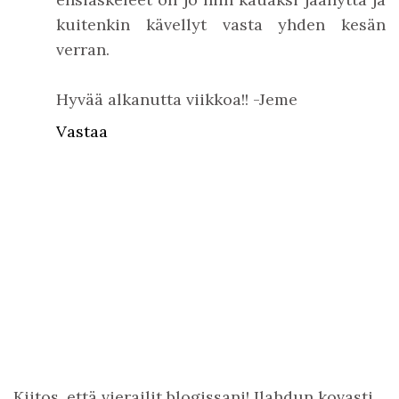
kuitenkin kävellyt vasta yhden kesän
verran.
Hyvää alkanutta viikkoa!! -Jeme
Vastaa
Kiitos, että vierailit blogissani! Ilahdun kovasti