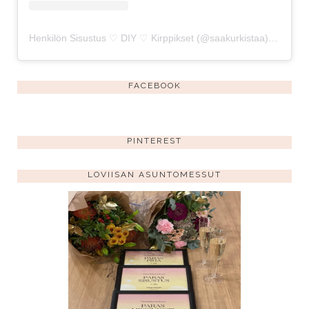
Henkilön Sisustus ♡ DIY ♡ Kirppikset (@saakurkistaa) jakama julkaisu
FACEBOOK
PINTEREST
LOVIISAN ASUNTOMESSUT