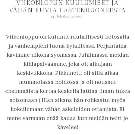
VIIKONLOPUN KUULUMISET JA
VÄHÄN KUVIA LASTENHUONEESTA
14. lokakuuta 2012
Viikonloppu on kulunut rauhallisesti kotosalla
ja vanhempieni luona kyläillessä. Perjantaina
kävimme ulkona syömässä. Juhlimassa meidän
kihlapäiväämme, joka oli alkujaan
keskiviikkona. Pikkuneiti oli sillä aikaa
mummolassa hoidossa ja oli noussut
ensimmäistä kertaa keskellä lattiaa ilman tukea
seisomaan:) Illan aikana hän rohkastui myös
kokeilemaan vähän askeleiden ottamista. Ei
mene varmaan enää kauaa kun meidän neiti jo
kävelee!