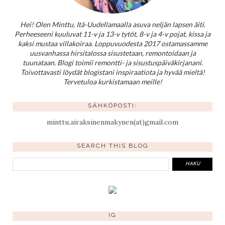
Hei! Olen Minttu, Itä-Uudellamaalla asuva neljän lapsen äiti.
Perheeseeni kuuluvat 11-v ja 13-v tytöt, 8-v ja 4-v pojat, kissa ja
kaksi mustaa villakoiraa. Loppuvuodesta 2017 ostamassamme
uusvanhassa hirsitalossa sisustetaan, remontoidaan ja
tuunataan. Blogi toimii remontti- ja sisustuspäiväkirjanani.
Toivottavasti löydät blogistani inspiraatiota ja hyvää mieltä!
Tervetuloa kurkistamaan meille!
SÄHKÖPOSTI:
minttu.airaksinenmakynen(at)gmail.com
SEARCH THIS BLOG
IG