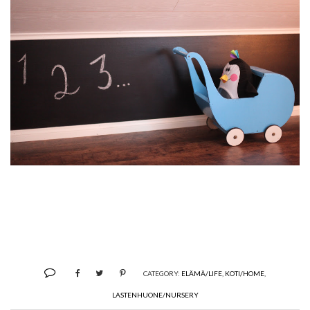
CATEGORY:
ELÄMÄ/LIFE
,
KOTI/HOME
,
LASTENHUONE/NURSERY