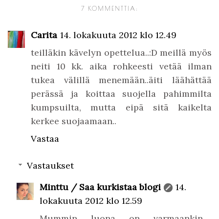
7 KOMMENTTIA:
Carita
14. lokakuuta 2012 klo 12.49
teilläkin kävelyn opettelua..:D meillä myös
neiti 10 kk. aika rohkeesti vetää ilman
tukea välillä menemään..äiti läähättää
perässä ja koittaa suojella pahimmilta
kumpsuilta, mutta eipä sitä kaikelta
kerkee suojaamaan..
Vastaa
Vastaukset
Minttu / Saa kurkistaa blogi
14.
lokakuuta 2012 klo 12.59
Mummin luona on varmaankin