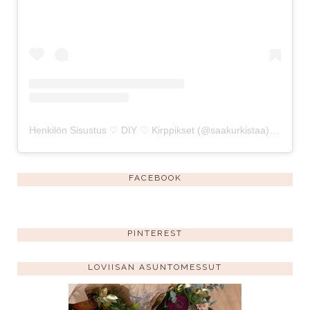
Henkilön Sisustus ♡ DIY ♡ Kirppikset (@saakurkistaa) jakama julkaisu
FACEBOOK
PINTEREST
LOVIISAN ASUNTOMESSUT