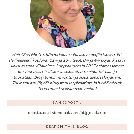
Hei! Olen Minttu, Itä-Uudellamaalla asuva neljän lapsen äiti.
Perheeseeni kuuluvat 11-v ja 13-v tytöt, 8-v ja 4-v pojat, kissa ja
kaksi mustaa villakoiraa. Loppuvuodesta 2017 ostamassamme
uusvanhassa hirsitalossa sisustetaan, remontoidaan ja
tuunataan. Blogi toimii remontti- ja sisustuspäiväkirjanani.
Toivottavasti löydät blogistani inspiraatiota ja hyvää mieltä!
Tervetuloa kurkistamaan meille!
SÄHKÖPOSTI:
minttu.airaksinenmakynen(at)gmail.com
SEARCH THIS BLOG