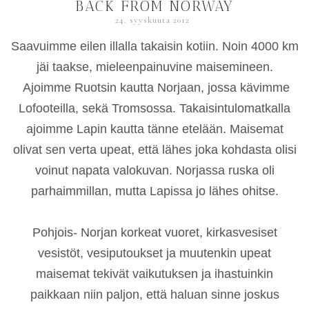
BACK FROM NORWAY
24. syyskuuta 2012
Saavuimme eilen illalla takaisin kotiin. Noin 4000 km
jäi taakse, mieleenpainuvine maisemineen.
Ajoimme Ruotsin kautta Norjaan, jossa kävimme
Lofooteilla, sekä Tromsossa. Takaisintulomatkalla
ajoimme Lapin kautta tänne etelään. Maisemat
olivat sen verta upeat, että lähes joka kohdasta olisi
voinut napata valokuvan. Norjassa ruska oli
parhaimmillan, mutta Lapissa jo lähes ohitse.
Pohjois- Norjan korkeat vuoret, kirkasvesiset
vesistöt, vesiputoukset ja muutenkin upeat
maisemat tekivät vaikutuksen ja ihastuinkin
paikkaan niin paljon, että haluan sinne joskus