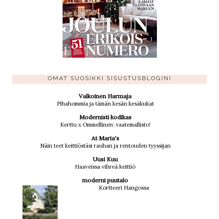
OMAT SUOSIKKI SISUSTUSBLOGINI
Valkoinen Harmaja
Pihahommia ja tämän kesän kesäkukat
Modernisti kodikas
Kerttu x Ommellinen: vaatemallisto!
At Maria's
Näin teet keittiöstäsi rauhan ja rentouden tyyssijan
Uusi Kuu
Haaveissa vihreä keittiö
moderni puutalo
Kortteeri Hangossa