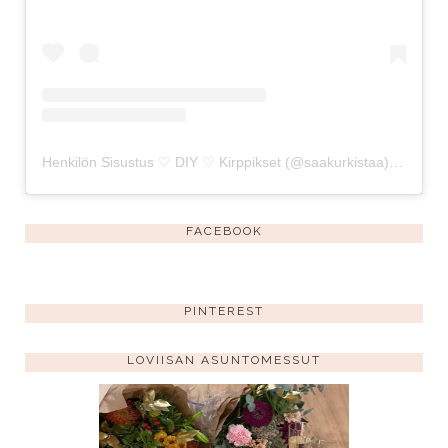
Henkilön Sisustus ♡ DIY ♡ Kirppikset (@saakurkistaa) jakama julkaisu
FACEBOOK
PINTEREST
LOVIISAN ASUNTOMESSUT