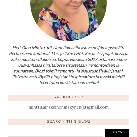
Hei! Olen Minttu, Itä-Uudellamaalla asuva neljän lapsen äiti.
Perheeseeni kuuluvat 11-v ja 13-v tytöt, 8-v ja 4-v pojat, kissa ja
kaksi mustaa villakoiraa. Loppuvuodesta 2017 ostamassamme
uusvanhassa hirsitalossa sisustetaan, remontoidaan ja
tuunataan. Blogi toimii remontti- ja sisustuspäiväkirjanani.
Toivottavasti löydät blogistani inspiraatiota ja hyvää mieltä!
Tervetuloa kurkistamaan meille!
SÄHKÖPOSTI:
minttu.airaksinenmakynen(at)gmail.com
SEARCH THIS BLOG