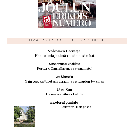
OMAT SUOSIKKI SISUSTUSBLOGINI
Valkoinen Harmaja
Pihahommia ja tämän kesän kesäkukat
Modernisti kodikas
Kerttu x Ommellinen: vaatemallisto!
At Maria's
Näin teet keittiöstäsi rauhan ja rentouden tyyssijan
Uusi Kuu
Haaveissa vihreä keittiö
moderni puutalo
Kortteeri Hangossa