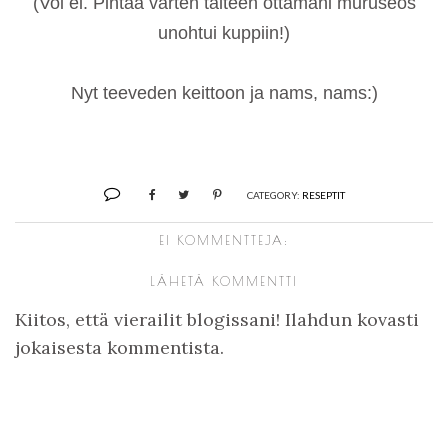
(Voi ei. Pintaa varten talteen ottamani muruseos
unohtui kuppiin!)
Nyt teeveden keittoon ja nams, nams:)
CATEGORY:
RESEPTIT
EI KOMMENTTEJA:
LÄHETÄ KOMMENTTI
Kiitos, että vierailit blogissani! Ilahdun kovasti
jokaisesta kommentista.