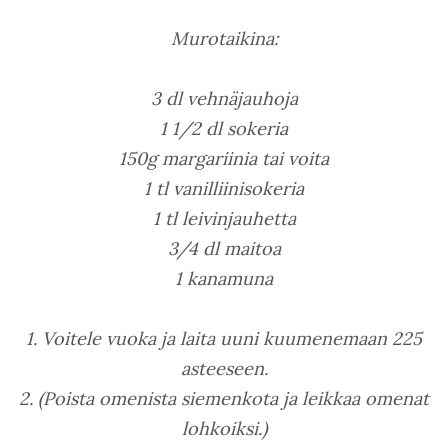
Murotaikina:
3 dl vehnäjauhoja
1 1/2 dl sokeria
150g margariinia tai voita
1 tl vanilliinisokeria
1 tl leivinjauhetta
3/4 dl maitoa
1 kanamuna
1. Voitele vuoka ja laita uuni kuumenemaan 225
asteeseen.
2. (Poista omenista siemenkota ja leikkaa omenat
lohkoiksi.)