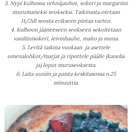
3. Nypi kulhossa vehnäjauhot, sokeri ja margariini
murumaiseksi seokseksi. Taikinasta otetaan
11/2dl seosta erikseen pintaa varten.
4. Kulhoon jääneeseen seokseen sekoitetaan
vaniliinisokeri, leivinhauhe, maito ja muna.
5. Levitä taikina vuokaan ja asettele
omenalohkot/marjat ja ripottele päälle (kanelia
ja) loput muruseoksesta.
6. Laita uuniin ja paista keskitasossa n.25
minuuttia.