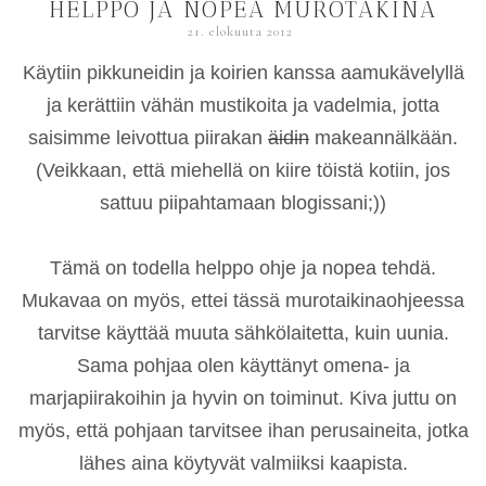
HELPPO JA NOPEA MUROTAKINA
21. elokuuta 2012
Käytiin pikkuneidin ja koirien kanssa aamukävelyllä
ja kerättiin vähän mustikoita ja vadelmia, jotta
saisimme leivottua piirakan
äidin
makeannälkään.
(Veikkaan, että miehellä on kiire töistä kotiin, jos
sattuu piipahtamaan blogissani;))
Tämä on todella helppo ohje ja nopea tehdä.
Mukavaa on myös, ettei tässä murotaikinaohjeessa
tarvitse käyttää muuta sähkölaitetta, kuin uunia.
Sama pohjaa olen käyttänyt omena- ja
marjapiirakoihin ja hyvin on toiminut. Kiva juttu on
myös, että pohjaan tarvitsee ihan perusaineita, jotka
lähes aina köytyvät valmiiksi kaapista.