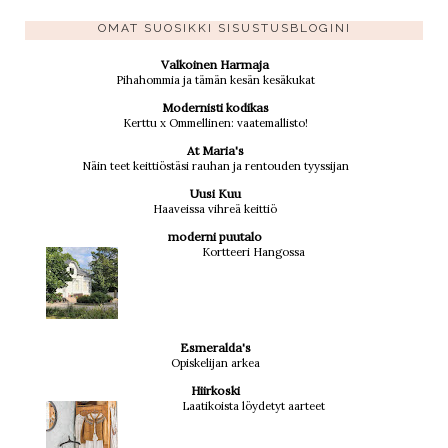
OMAT SUOSIKKI SISUSTUSBLOGINI
Valkoinen Harmaja
Pihahommia ja tämän kesän kesäkukat
Modernisti kodikas
Kerttu x Ommellinen: vaatemallisto!
At Maria's
Näin teet keittiöstäsi rauhan ja rentouden tyyssijan
Uusi Kuu
Haaveissa vihreä keittiö
moderni puutalo
Kortteeri Hangossa
Esmeralda's
Opiskelijan arkea
Hiirkoski
Laatikoista löydetyt aarteet