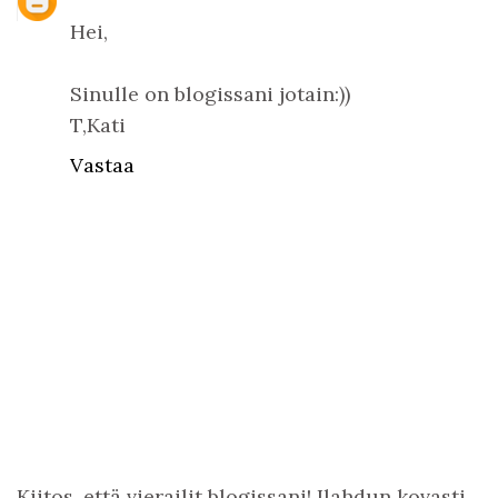
Hei,
Sinulle on blogissani jotain:))
T,Kati
Vastaa
Kiitos, että vierailit blogissani! Ilahdun kovasti