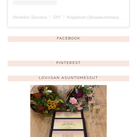
Henkilön Sisustus ♡ DIY ♡ Kirppikset (@saakurkistaa) jakama julkaisu
FACEBOOK
PINTEREST
LOVIISAN ASUNTOMESSUT