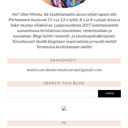
Hei! Olen Minttu, Itä-Uudellamaalla asuva neljän lapsen äiti.
Perheeseeni kuuluvat 11-v ja 13-v tytöt, 8-v ja 4-v pojat, kissa ja
kaksi mustaa villakoiraa. Loppuvuodesta 2017 ostamassamme
uusvanhassa hirsitalossa sisustetaan, remontoidaan ja
tuunataan. Blogi toimii remontti- ja sisustuspäiväkirjanani.
Toivottavasti löydät blogistani inspiraatiota ja hyvää mieltä!
Tervetuloa kurkistamaan meille!
SÄHKÖPOSTI:
minttu.airaksinenmakynen(at)gmail.com
SEARCH THIS BLOG
IG