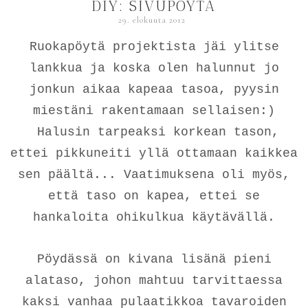
DIY: SIVUPÖYTÄ
29. elokuuta 2012
Ruokapöytä projektista jäi ylitse
lankkua ja koska olen halunnut jo
jonkun aikaa kapeaa tasoa, pyysin
miestäni rakentamaan sellaisen:)
Halusin tarpeaksi korkean tason,
ettei pikkuneiti yllä ottamaan kaikkea
sen päältä... Vaatimuksena oli myös,
että taso on kapea, ettei se
hankaloita ohikulkua käytävällä.
Pöydässä on kivana lisänä pieni
alataso, johon mahtuu tarvittaessa
kaksi vanhaa pulaatikkoa tavaroiden