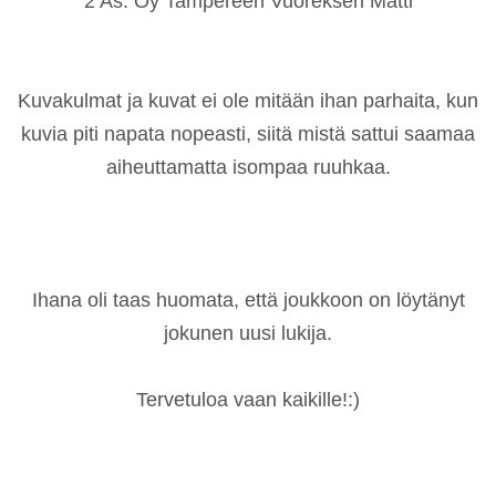
2 As. Oy Tampereen Vuoreksen Matti
Kuvakulmat ja kuvat ei ole mitään ihan parhaita, kun
kuvia piti napata nopeasti, siitä mistä sattui saamaa
aiheuttamatta isompaa ruuhkaa.
Ihana oli taas huomata, että joukkoon on löytänyt
jokunen uusi lukija.
Tervetuloa vaan kaikille!:)