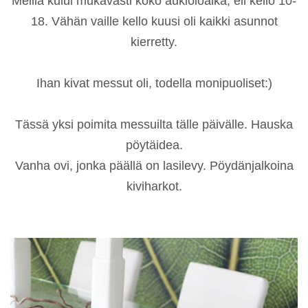
Meillä kului mukavasti koko aukioloaika, eli kello 10-
18. Vähän vaille kello kuusi oli kaikki asunnot
kierretty.
Ihan kivat messut oli, todella monipuoliset:)
Tässä yksi poimita messuilta tälle päivälle. Hauska
pöytäidea.
Vanha ovi, jonka päällä on lasilevy. Pöydänjalkoina
kiviharkot.