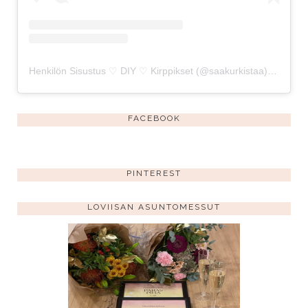
Henkilön Sisustus ♡ DIY ♡ Kirppikset (@saakurkistaa) jakama julkaisu
FACEBOOK
PINTEREST
LOVIISAN ASUNTOMESSUT