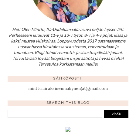
Hei! Olen Minttu, Itä-Uudellamaalla asuva neljän lapsen äiti.
Perheeseeni kuuluvat 11-v ja 13-v tytöt, 8-v ja 4-v pojat, kissa ja
kaksi mustaa villakoiraa. Loppuvuodesta 2017 ostamassamme
uusvanhassa hirsitalossa sisustetaan, remontoidaan ja
tuunataan. Blogi toimii remontti- ja sisustuspäiväkirjanani.
Toivottavasti löydät blogistani inspiraatiota ja hyvää mieltä!
Tervetuloa kurkistamaan meille!
SÄHKÖPOSTI:
minttu.airaksinenmakynen(at)gmail.com
SEARCH THIS BLOG