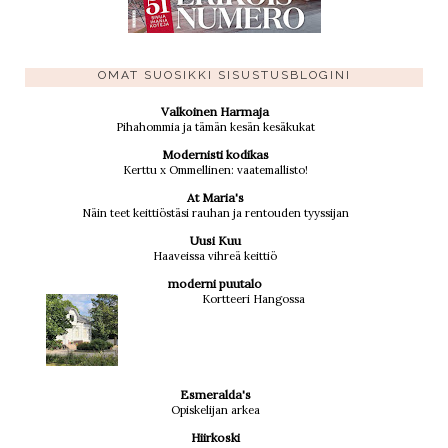
OMAT SUOSIKKI SISUSTUSBLOGINI
Valkoinen Harmaja
Pihahommia ja tämän kesän kesäkukat
Modernisti kodikas
Kerttu x Ommellinen: vaatemallisto!
At Maria's
Näin teet keittiöstäsi rauhan ja rentouden tyyssijan
Uusi Kuu
Haaveissa vihreä keittiö
moderni puutalo
Kortteeri Hangossa
Esmeralda's
Opiskelijan arkea
Hiirkoski