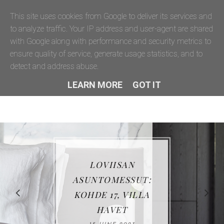
This site uses cookies from Google to deliver its services and
to analyze traffic. Your IP address and user-agent are shared
with Google along with performance and security metrics to
ensure quality of service, generate usage statistics, and to
detect and address abuse.
LEARN MORE
GOT IT
LOVIISAN
ASUNTOMESSUT:
KOHDE 17, VILLA
HAVET