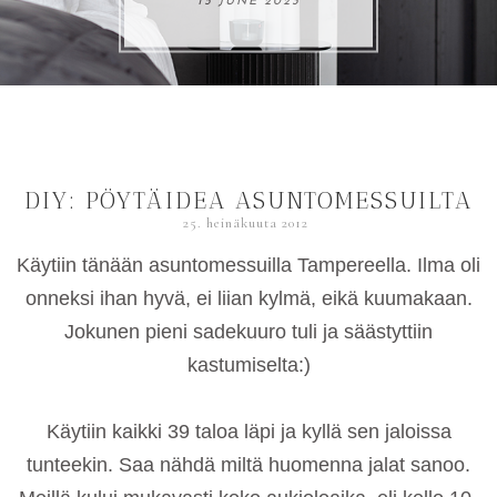
15 JUNE 2023
DIY: PÖYTÄIDEA ASUNTOMESSUILTA
25. heinäkuuta 2012
Käytiin tänään asuntomessuilla Tampereella. Ilma oli
onneksi ihan hyvä, ei liian kylmä, eikä kuumakaan.
Jokunen pieni sadekuuro tuli ja säästyttiin
kastumiselta:)
Käytiin kaikki 39 taloa läpi ja kyllä sen jaloissa
tunteekin. Saa nähdä miltä huomenna jalat sanoo.