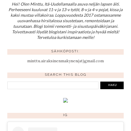
Hei! Olen Minttu, Itä-Uudellamaalla asuva neljän lapsen äiti.
Perheeseeni kuuluvat 11-v ja 13-v tytöt, 8-v ja 4-v pojat, kissa ja
kaksi mustaa villakoiraa. Loppuvuodesta 2017 ostamassamme
uusvanhassa hirsitalossa sisustetaan, remontoidaan ja
tuunataan. Blogi toimii remontti- ja sisustuspäiväkirjanani.
Toivottavasti löydät blogistani inspiraatiota ja hyvää mieltä!
Tervetuloa kurkistamaan meille!
SÄHKÖPOSTI:
minttu.airaksinenmakynen(at)gmail.com
SEARCH THIS BLOG
IG