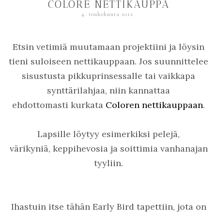
COLORE NETTIKAUPPA
4. toukokuuta 2012
Etsin vetimiä muutamaan projektiini ja löysin
tieni suloiseen nettikauppaan. Jos suunnittelee
sisustusta pikkuprinsessalle tai vaikkapa
synttärilahjaa, niin kannattaa
ehdottomasti kurkata
Coloren nettikauppaan
.
Lapsille löytyy esimerkiksi pelejä,
värikyniä, keppihevosia ja soittimia vanhanajan
tyyliin.
Ihastuin itse tähän Early Bird tapettiin, jota on