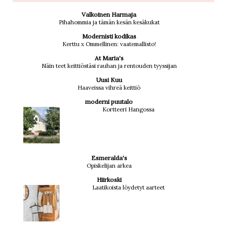
Valkoinen Harmaja
Pihahommia ja tämän kesän kesäkukat
Modernisti kodikas
Kerttu x Ommellinen: vaatemallisto!
At Maria's
Näin teet keittiöstäsi rauhan ja rentouden tyyssijan
Uusi Kuu
Haaveissa vihreä keittiö
moderni puutalo
Kortteeri Hangossa
Esmeralda's
Opiskelijan arkea
Hiirkoski
Laatikoista löydetyt aarteet