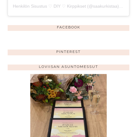
Henkilön Sisustus ♡ DIY ♡ Kirppikset (@saakurkistaa) jakama julkaisu
FACEBOOK
PINTEREST
LOVIISAN ASUNTOMESSUT