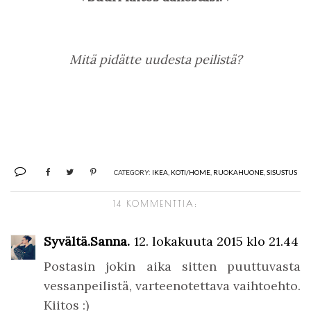
Mitä pidätte uudesta peilistä?
CATEGORY:
IKEA
,
KOTI/HOME
,
RUOKAHUONE
,
SISUSTUS
14 KOMMENTTIA:
Syvältä.Sanna.
12. lokakuuta 2015 klo 21.44
Postasin jokin aika sitten puuttuvasta
vessanpeilistä, varteenotettava vaihtoehto.
Kiitos :)