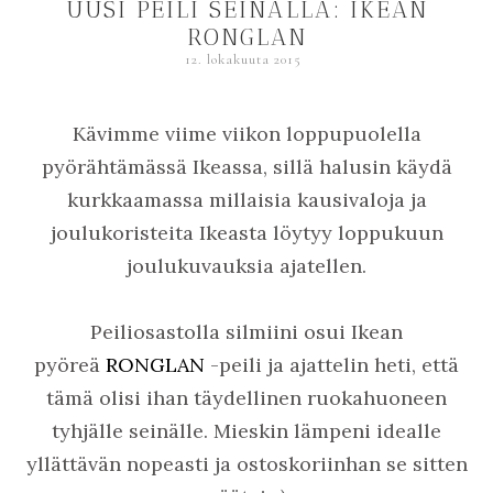
UUSI PEILI SEINÄLLÄ: IKEAN
RONGLAN
12. lokakuuta 2015
Kävimme viime viikon loppupuolella
pyörähtämässä Ikeassa, sillä halusin käydä
kurkkaamassa millaisia kausivaloja ja
joulukoristeita Ikeasta löytyy loppukuun
joulukuvauksia ajatellen.
Peiliosastolla silmiini osui Ikean
pyöreä
RONGLAN
-peili ja ajattelin heti, että
tämä olisi ihan täydellinen ruokahuoneen
tyhjälle seinälle. Mieskin lämpeni idealle
yllättävän nopeasti ja ostoskoriinhan se sitten