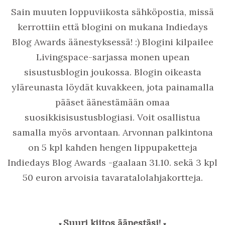
Sain muuten loppuviikosta sähköpostia, missä
kerrottiin että blogini on
mukana Indiedays
Blog Awards äänestyksessä! :) Blogini kilpailee
Livingspace-sarjassa monen upean
sisustusblogin joukossa. Blogin oikeasta
yläreunasta löydät kuvakkeen, jota painamalla
pääset äänestämään omaa
suosikkisisustusblogiasi. Voit osallistua
samalla myös arvontaan. Arvonnan palkintona
on 5 kpl kahden hengen lippupaketteja
Indiedays Blog Awards -gaalaan 31.10. sekä 3 kpl
50 euron arvoisia tavaratalolahjakortteja.
Suuri kiitos äänestäsi!
♥
♥