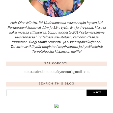
Hei! Olen Minttu, Itä-Uudellamaalla asuva neljän lapsen äiti.
Perheeseeni kuuluvat 11-v ja 13-v tytöt, 8-v ja 4-v pojat, kissa ja
kaksi mustaa villakoiraa. Loppuvuodesta 2017 ostamassamme
uusvanhassa hirsitalossa sisustetaan, remontoidaan ja
tuunataan. Blogi toimii remontti- ja sisustuspäiväkirjanani.
Toivottavasti löydät blogistani inspiraatiota ja hyvää mieltä!
Tervetuloa kurkistamaan meille!
SÄHKÖPOSTI:
minttu.airaksinenmakynen(at)gmail.com
SEARCH THIS BLOG