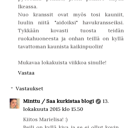
Ikeassa.
Nuo kranssit ovat myös tosi kauniit,
luulin niitä "aidoiksi" havukransseiksi.
Tykkään kovasti tuosta teidän
ruokahuoneesta ja onhan teillä on kyllä
tavattoman kaunista kaikinpuolin!
Mukavaa lokakuista viikkoa sinulle!
Vastaa
Vastaukset
Minttu / Saa kurkistaa blogi
13.
lokakuuta 2015 klo 15.50
Kiitos Marielisa! :)
Peili on kyllä kiva ja se ei ollut kovin