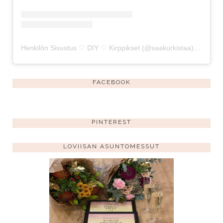
Henkilön Sisustus ♡ DIY ♡ Kirppikset (@saakurkistaa) jakama julkaisu
FACEBOOK
PINTEREST
LOVIISAN ASUNTOMESSUT