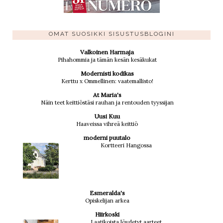
OMAT SUOSIKKI SISUSTUSBLOGINI
Valkoinen Harmaja
Pihahommia ja tämän kesän kesäkukat
Modernisti kodikas
Kerttu x Ommellinen: vaatemallisto!
At Maria's
Näin teet keittiöstäsi rauhan ja rentouden tyyssijan
Uusi Kuu
Haaveissa vihreä keittiö
moderni puutalo
Kortteeri Hangossa
Esmeralda's
Opiskelijan arkea
Hiirkoski
Laatikoista löydetyt aarteet